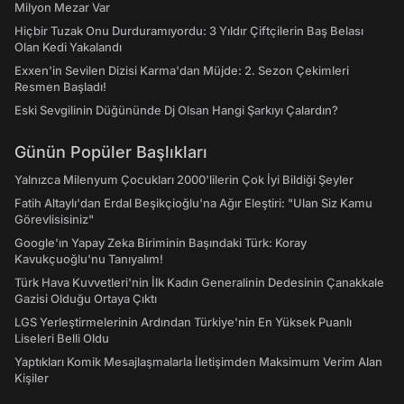
Milyon Mezar Var
Hiçbir Tuzak Onu Durduramıyordu: 3 Yıldır Çiftçilerin Baş Belası
Olan Kedi Yakalandı
Exxen'in Sevilen Dizisi Karma'dan Müjde: 2. Sezon Çekimleri
Resmen Başladı!
Eski Sevgilinin Düğününde Dj Olsan Hangi Şarkıyı Çalardın?
Günün Popüler Başlıkları
Yalnızca Milenyum Çocukları 2000'lilerin Çok İyi Bildiği Şeyler
Fatih Altaylı'dan Erdal Beşikçioğlu'na Ağır Eleştiri: "Ulan Siz Kamu
Görevlisisiniz"
Google'ın Yapay Zeka Biriminin Başındaki Türk: Koray
Kavukçuoğlu'nu Tanıyalım!
Türk Hava Kuvvetleri'nin İlk Kadın Generalinin Dedesinin Çanakkale
Gazisi Olduğu Ortaya Çıktı
LGS Yerleştirmelerinin Ardından Türkiye'nin En Yüksek Puanlı
Liseleri Belli Oldu
Yaptıkları Komik Mesajlaşmalarla İletişimden Maksimum Verim Alan
Kişiler