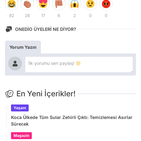
92
28
17
6
2
0
0
ONEDİO ÜYELERİ NE DİYOR?
Yorum Yazın
En Yeni İçerikler!
Yaşam
Koca Ülkede Tüm Sular Zehirli Çıktı: Temizlemesi Asırlar
Sürecek
Magazin