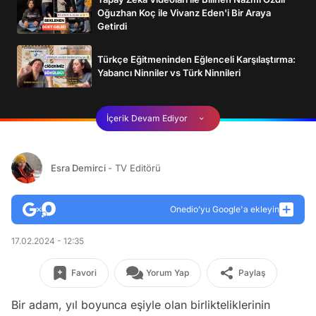
Oğuzhan Koç ile Vivanz Eden'i Bir Araya
Getirdi
Türkçe Eğitmeninden Eğlenceli Karşılaştırma:
Yabancı Ninniler vs Türk Ninnileri
İçerik Devam Ediyor
Esra Demirci
- TV Editörü
Onedio’yu Google'a ekleyin
17.02.2024 - 12:35
Favori
Yorum Yap
Paylaş
Bir adam, yıl boyunca eşiyle olan birlikteliklerinin