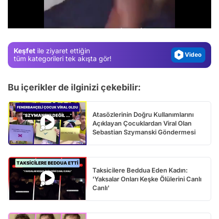
Gündem
/
Magazin
Video
Keşfet
ile ziyaret ettiğin
tüm kategorileri tek akışta gör!
Test
Bu içerikler de ilginizi çekebilir:
Atasözlerinin Doğru Kullanımlarını
Açıklayan Çocuklardan Viral Olan
Sebastian Szymanski Göndermesi
Taksicilere Beddua Eden Kadın:
'Yaksalar Onları Keşke Ölülerini Canlı
Canlı'