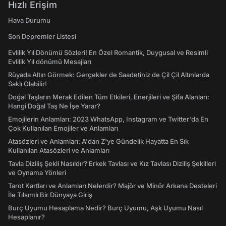
Hızlı Erişim
Hava Durumu
Son Depremler Listesi
Evlilik Yıl Dönümü Sözleri! En Özel Romantik, Duygusal ve Resimli
Evlilik Yıl dönümü Mesajları
Rüyada Altın Görmek: Gerçekler de Saadetiniz de Çil Çil Altınlarda
Saklı Olabilir!
Doğal Taşların Merak Edilen Tüm Etkileri, Enerjileri ve Şifa Alanları:
Hangi Doğal Taş Ne İşe Yarar?
Emojilerin Anlamları: 2023 WhatsApp, Instagram ve Twitter'da En
Çok Kullanılan Emojiler ve Anlamları
Atasözleri ve Anlamları: A'dan Z'ye Gündelik Hayatta En Sık
Kullanılan Atasözleri ve Anlamları
Tavla Diziliş Şekli Nasıldır? Erkek Tavlası ve Kız Tavlası Diziliş Şekilleri
ve Oynama Yönleri
Tarot Kartları ve Anlamları Nelerdir? Majör ve Minör Arkana Desteleri
İle Tılsımlı Bir Dünyaya Giriş
Burç Uyumu Hesaplama Nedir? Burç Uyumu, Aşk Uyumu Nasıl
Hesaplanır?