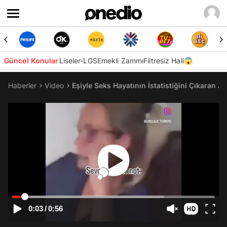
Güncel Konular
Liseler-LGS
Emekli Zammı
Filtresiz Hali😱
Haberler
Video
Eşiyle Seks Hayatının İstatistiğini Çıkaran 
0:03
/
0:56