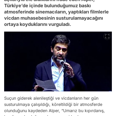
Türkiye’de içinde bulunduğumuz baskı
atmosferinde sinemacıların, yaptıkları filmlerle
vicdan muhasebesinin susturulamayacağını
ortaya koyduklarını vurguladı.
Suçun giderek alenileştiği ve vicdanların her gün
susturulmaya çalışıldığı, köreltildiği bir atmosferde
olunduğunu kaydeden Alper, “Umarız bu kıpırdanış,