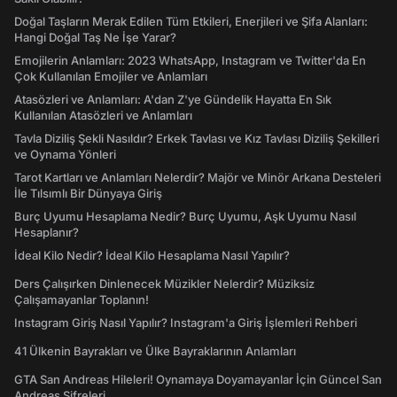
Doğal Taşların Merak Edilen Tüm Etkileri, Enerjileri ve Şifa Alanları:
Hangi Doğal Taş Ne İşe Yarar?
Emojilerin Anlamları: 2023 WhatsApp, Instagram ve Twitter'da En
Çok Kullanılan Emojiler ve Anlamları
Atasözleri ve Anlamları: A'dan Z'ye Gündelik Hayatta En Sık
Kullanılan Atasözleri ve Anlamları
Tavla Diziliş Şekli Nasıldır? Erkek Tavlası ve Kız Tavlası Diziliş Şekilleri
ve Oynama Yönleri
Tarot Kartları ve Anlamları Nelerdir? Majör ve Minör Arkana Desteleri
İle Tılsımlı Bir Dünyaya Giriş
Burç Uyumu Hesaplama Nedir? Burç Uyumu, Aşk Uyumu Nasıl
Hesaplanır?
İdeal Kilo Nedir? İdeal Kilo Hesaplama Nasıl Yapılır?
Ders Çalışırken Dinlenecek Müzikler Nelerdir? Müziksiz
Çalışamayanlar Toplanın!
Instagram Giriş Nasıl Yapılır? Instagram'a Giriş İşlemleri Rehberi
41 Ülkenin Bayrakları ve Ülke Bayraklarının Anlamları
GTA San Andreas Hileleri! Oynamaya Doyamayanlar İçin Güncel San
Andreas Şifreleri