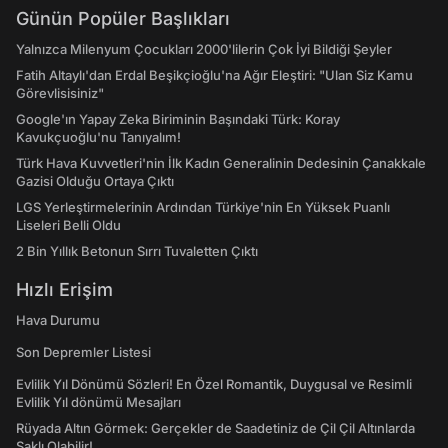
Günün Popüler Başlıkları
Yalnızca Milenyum Çocukları 2000'lilerin Çok İyi Bildiği Şeyler
Fatih Altaylı'dan Erdal Beşikçioğlu'na Ağır Eleştiri: "Ulan Siz Kamu
Görevlisisiniz"
Google'ın Yapay Zeka Biriminin Başındaki Türk: Koray
Kavukçuoğlu'nu Tanıyalım!
Türk Hava Kuvvetleri'nin İlk Kadın Generalinin Dedesinin Çanakkale
Gazisi Olduğu Ortaya Çıktı
LGS Yerleştirmelerinin Ardından Türkiye'nin En Yüksek Puanlı
Liseleri Belli Oldu
2 Bin Yıllık Betonun Sırrı Tuvaletten Çıktı
Hızlı Erişim
Hava Durumu
Son Depremler Listesi
Evlilik Yıl Dönümü Sözleri! En Özel Romantik, Duygusal ve Resimli
Evlilik Yıl dönümü Mesajları
Rüyada Altın Görmek: Gerçekler de Saadetiniz de Çil Çil Altınlarda
Saklı Olabilir!