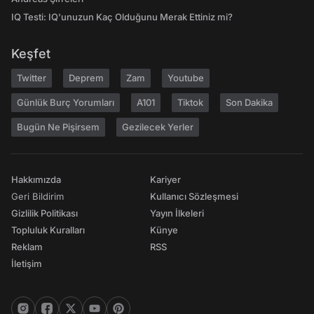
IQ Testi: IQ'unuzun Kaç Olduğunu Merak Ettiniz mi?
Keşfet
Twitter
Deprem
Zam
Youtube
Günlük Burç Yorumları
A101
Tiktok
Son Dakika
Bugün Ne Pişirsem
Gezilecek Yerler
Hakkımızda
Kariyer
Geri Bildirim
Kullanıcı Sözleşmesi
Gizlilik Politikası
Yayın İlkeleri
Topluluk Kuralları
Künye
Reklam
RSS
İletişim