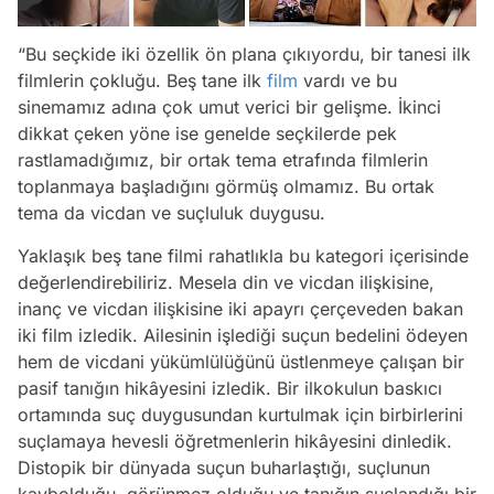
“Bu seçkide iki özellik ön plana çıkıyordu, bir tanesi ilk
filmlerin çokluğu. Beş tane ilk
film
vardı ve bu
sinemamız adına çok umut verici bir gelişme. İkinci
dikkat çeken yöne ise genelde seçkilerde pek
rastlamadığımız, bir ortak tema etrafında filmlerin
toplanmaya başladığını görmüş olmamız. Bu ortak
tema da vicdan ve suçluluk duygusu.
Yaklaşık beş tane filmi rahatlıkla bu kategori içerisinde
değerlendirebiliriz. Mesela din ve vicdan ilişkisine,
inanç ve vicdan ilişkisine iki apayrı çerçeveden bakan
iki film izledik. Ailesinin işlediği suçun bedelini ödeyen
hem de vicdani yükümlülüğünü üstlenmeye çalışan bir
pasif tanığın hikâyesini izledik. Bir ilkokulun baskıcı
ortamında suç duygusundan kurtulmak için birbirlerini
suçlamaya hevesli öğretmenlerin hikâyesini dinledik.
Distopik bir dünyada suçun buharlaştığı, suçlunun