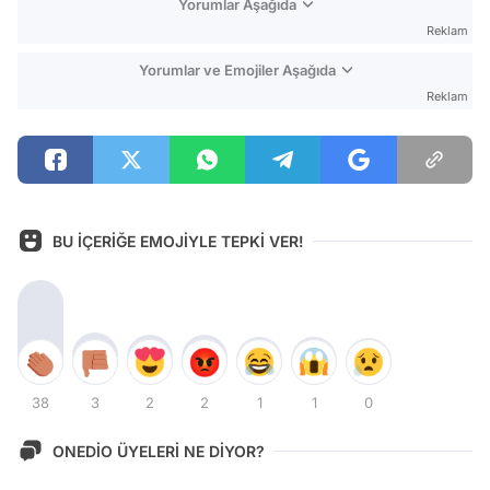
Yorumlar Aşağıda
Reklam
Yorumlar ve Emojiler Aşağıda
Reklam
BU İÇERİĞE EMOJİYLE TEPKİ VER!
38
3
2
2
1
1
0
ONEDİO ÜYELERİ NE DİYOR?