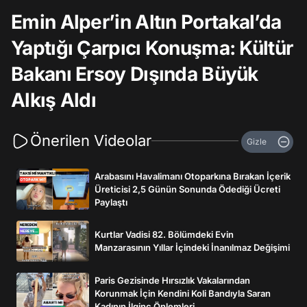
Emin Alper’in Altın Portakal’da
Yaptığı Çarpıcı Konuşma: Kültür
Bakanı Ersoy Dışında Büyük
Alkış Aldı
Önerilen Videolar
Gizle
Arabasını Havalimanı Otoparkına Bırakan İçerik
Üreticisi 2,5 Günün Sonunda Ödediği Ücreti
Paylaştı
Kurtlar Vadisi 82. Bölümdeki Evin
Manzarasının Yıllar İçindeki İnanılmaz Değişimi
Paris Gezisinde Hırsızlık Vakalarından
Korunmak İçin Kendini Koli Bandıyla Saran
Kadının İlginç Önlemleri