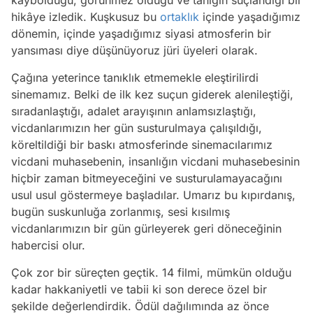
kaybolduğu, görünmez olduğu ve tanığın suçlandığı bir
hikâye izledik. Kuşkusuz bu
ortaklık
içinde yaşadığımız
dönemin, içinde yaşadığımız siyasi atmosferin bir
yansıması diye düşünüyoruz jüri üyeleri olarak.
Çağına yeterince tanıklık etmemekle eleştirilirdi
sinemamız. Belki de ilk kez suçun giderek alenileştiği,
sıradanlaştığı, adalet arayışının anlamsızlaştığı,
vicdanlarımızın her gün susturulmaya çalışıldığı,
köreltildiği bir baskı atmosferinde sinemacılarımız
vicdani muhasebenin, insanlığın vicdani muhasebesinin
hiçbir zaman bitmeyeceğini ve susturulamayacağını
usul usul göstermeye başladılar. Umarız bu kıpırdanış,
bugün suskunluğa zorlanmış, sesi kısılmış
vicdanlarımızın bir gün gürleyerek geri döneceğinin
habercisi olur.
Çok zor bir süreçten geçtik. 14 filmi, mümkün olduğu
kadar hakkaniyetli ve tabii ki son derece özel bir
şekilde değerlendirdik. Ödül dağılımında az önce