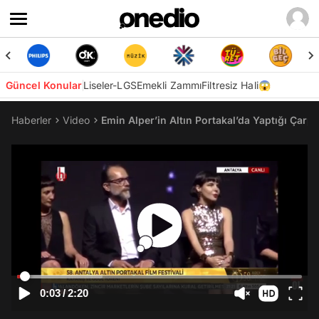
Güncel Konular
Liseler-LGS
Emekli Zammı
Filtresiz Hali😱
Haberler
Video
Emin Alper’in Altın Portakal’da Yaptığı Çarp
0:03
/
2:20