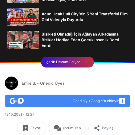
Acun Ilıcalı Hull City’nin 5 Yeni Transferini Film
Gibi Videoyla Duyurdu
Bisikleti Olmadığı İçin Ağlayan Arkadaşına
Bisiklet Hediye Eden Çocuk İnsanlık Dersi
Verdi
İçerik Devam Ediyor
Emre Ş.
- Onedio Üyesi
Onedio’yu Google'a ekleyin
12.10.2021 - 12:27
Favori
Yorum Yap
Paylaş