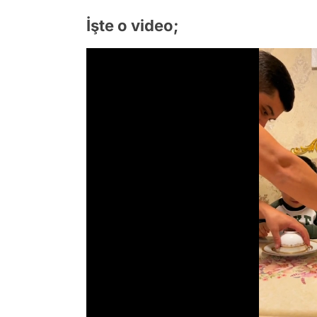
İşte o video;
/