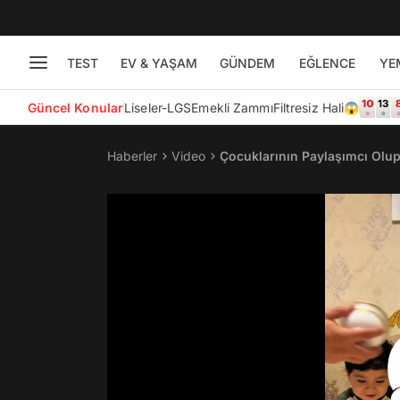
TEST
EV & YAŞAM
GÜNDEM
EĞLENCE
YE
Güncel Konular
Liseler-LGS
Emekli Zammı
Filtresiz Hali😱
Haberler
Video
Çocuklarının Paylaşımcı Olup