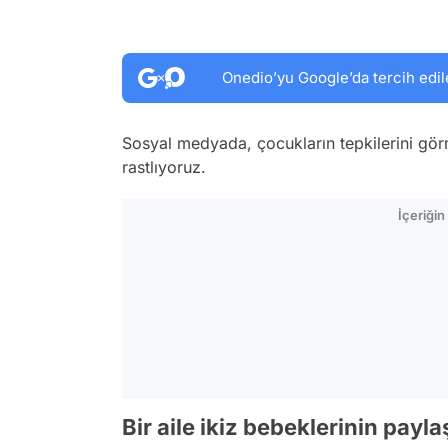
Onedio’yu Google’da tercih edil
Sosyal medyada, çocukların tepkilerini gör
rastlıyoruz.
İçeriği
Bir aile ikiz bebeklerinin payl