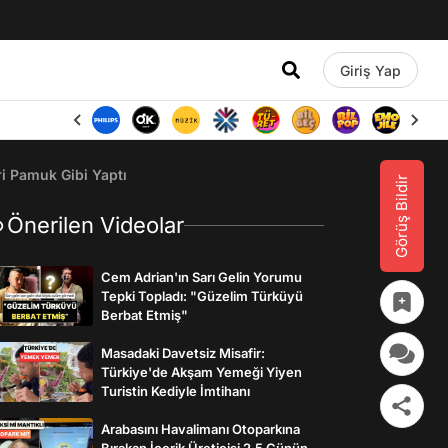
Giriş Yap
i Pamuk Gibi Yaptı
Görüş Bildir
Önerilen Videolar
Cem Adrian'ın Sarı Gelin Yorumu
Tepki Topladı: "Güzelim Türküyü
Berbat Etmiş"
Masadaki Davetsiz Misafir:
Türkiye'de Akşam Yemeği Yiyen
Turistin Kediyle İmtihanı
Arabasını Havalimanı Otoparkına
Bırakan İçerik Üreticisi 2,5 Günün