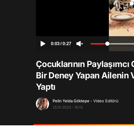
0:03
/
0:27
Çocuklarının Paylaşımcı 
Bir Deney Yapan Ailenin 
Yaptı
Pelin Yelda Göktepe
- Video Editörü
25.10.2023 - 16:13