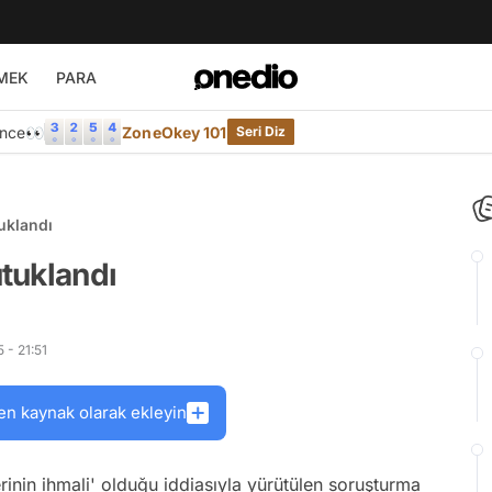
MEK
PARA
Önce👀
ZoneOkey 101
Seri Diz
uklandı
tuklandı
 - 21:51
en kaynak olarak ekleyin
erinin ihmali' olduğu iddiasıyla yürütülen soruşturma