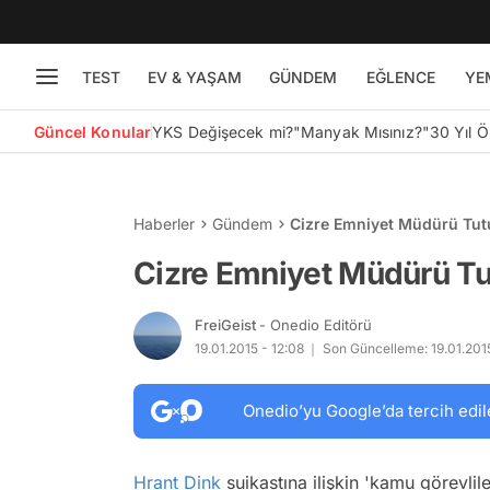
TEST
EV & YAŞAM
GÜNDEM
EĞLENCE
YE
Güncel Konular
YKS Değişecek mi?
"Manyak Mısınız?"
30 Yıl 
Haberler
Gündem
Cizre Emniyet Müdürü Tut
Cizre Emniyet Müdürü Tu
FreiGeist
- Onedio Editörü
19.01.2015 - 12:08
Son Güncelleme: 19.01.2015
Onedio’yu Google’da tercih edil
Hrant Dink
suikastına ilişkin 'kamu görevlil