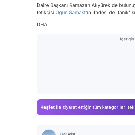
Daire Başkanı Ramazan Akyürek de bulunuy
tetikçisi
Ogün Samast
'ın ifadesi de 'tanık' s
DHA
İçeriği
Keşfet
ile ziyaret ettiğin
tüm kategorileri tek
FreiGeist