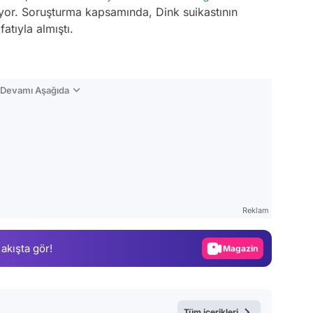
or. Soruşturma kapsamında, Dink suikastının
ıfatıyla almıştı.
n Devamı Aşağıda
Video
Test
Reklam
Gündem
 akışta gör!
Magazin
Video
Test
Tüm içerikleri