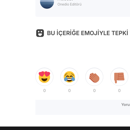
Onedio Editörü
BU İÇERİĞE EMOJİYLE TEPKİ
0
0
0
0
Yoru