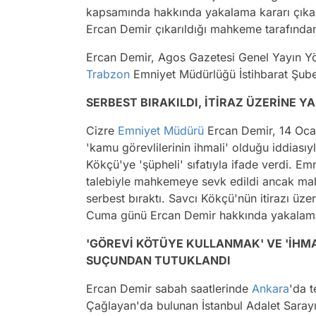
kapsamında hakkında yakalama kararı çıkar
Ercan Demir çıkarıldığı mahkeme tarafından
Ercan Demir, Agos Gazetesi Genel Yayın Yö
Trabzon
Emniyet Müdürlüğü İstihbarat Şube
SERBEST BIRAKILDI, İTİRAZ ÜZERİNE 
Cizre
Emniyet Müdürü
Ercan Demir, 14 Ocak
'kamu görevlilerinin ihmali' olduğu iddias
Kökçü'ye 'şüpheli' sıfatıyla ifade verdi. E
talebiyle mahkemeye sevk edildi ancak mah
serbest bıraktı. Savcı Kökçü'nün itirazı üz
Cuma günü Ercan Demir hakkında yakalama k
'GÖREVİ KÖTÜYE KULLANMAK' VE 'İHM
SUÇUNDAN TUTUKLANDI
Ercan Demir sabah saatlerinde
Ankara
'da 
Çağlayan'da bulunan İstanbul Adalet Sarayı