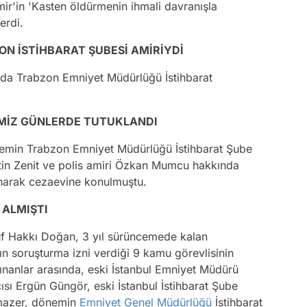
mir'in 'Kasten öldürmenin ihmali davranışla
verdi.
ZON İSTİHBARAT ŞUBESİ AMİRİYDİ
nda Trabzon Emniyet Müdürlüğü İstihbarat
İMİZ GÜNLERDE TUTUKLANDI
min Trabzon Emniyet Müdürlüğü İstihbarat Şube
n Zenit ve polis amiri Özkan Mumcu hakkında
lanarak cezaevine konulmuştu.
 ALMIŞTI
f Hakkı Doğan, 3 yıl sürüncemede kalan
n soruşturma izni verdiği 9 kamu görevlisinin
i alınanlar arasında, eski İstanbul Emniyet Müdürü
cısı Ergün Güngör, eski İstanbul İstihbarat Şube
lmazer, dönemin
Emniyet Genel Müdürlüğü
İstihbarat