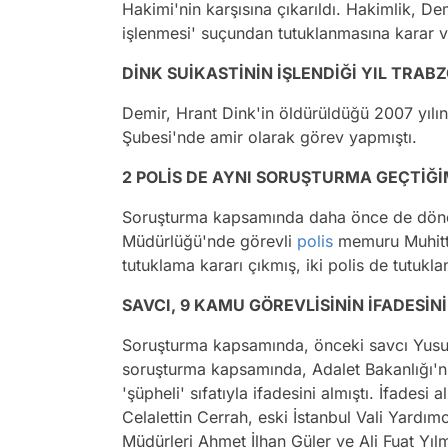
Hakimi'nin karşısına çıkarıldı. Hakimlik, De
işlenmesi' suçundan tutuklanmasına karar 
DİNK SUİKASTİNİN İŞLENDİĞİ YIL TRAB
Demir, Hrant Dink'in öldürüldüğü 2007 yılı
Şubesi'nde amir olarak görev yapmıştı.
2 POLİS DE AYNI SORUŞTURMA GEÇTİĞ
Soruşturma kapsamında daha önce de döne
Müdürlüğü'nde görevli
polis
memuru Muhitti
tutuklama kararı çıkmış, iki polis de tutuk
SAVCI, 9 KAMU GÖREVLİSİNİN İFADESİNİ
Soruşturma kapsamında, önceki savcı Yusu
soruşturma kapsamında, Adalet Bakanlığı'nı
'şüpheli' sıfatıyla ifadesini almıştı. İfades
Celalettin Cerrah, eski İstanbul Vali Yardım
Müdürleri Ahmet İlhan Güler ve Ali Fuat Yı