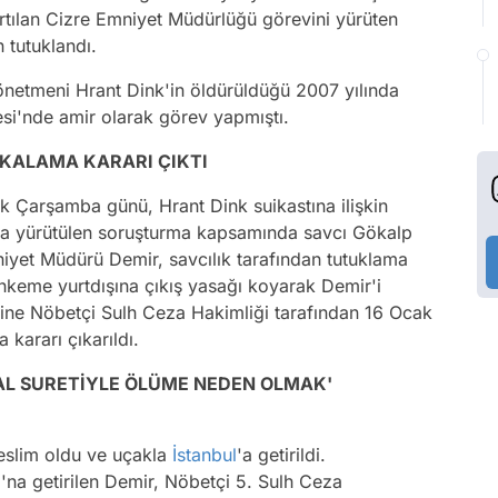
tılan Cizre Emniyet Müdürlüğü görevini yürüten
 tutuklandı.
netmeni Hrant Dink'in öldürüldüğü 2007 yılında
si'nde amir olarak görev yapmıştı.
YAKALAMA KARARI ÇIKTI
 Çarşamba günü, Hrant Dink suikastına ilişkin
ıyla yürütülen soruşturma kapsamında savcı Gökalp
mniyet Müdürü Demir, savcılık tarafından tutuklama
keme yurtdışına çıkış yasağı koyarak Demir'i
erine Nöbetçi Sulh Ceza Hakimliği tarafından 16 Ocak
ararı çıkarıldı.
AL SURETİYLE ÖLÜME NEDEN OLMAK'
teslim oldu ve uçakla
İstanbul
'a getirildi.
'na getirilen Demir, Nöbetçi 5. Sulh Ceza