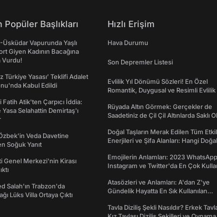
 Popüler Başlıkları
Hızlı Erişim
ş-Üsküdar Vapurunda Yaşlı
Hava Durumu
ort Giyen Kadının Bacağına
a Vurdu!
Son Depremler Listesi
z Türkiye Yasası’ Teklifi Adalet
Evlilik Yıl Dönümü Sözleri! En Özel
nu'nda Kabul Edildi
Romantik, Duygusal ve Resimli Evlilik 
dönümü Mesajları
 Fatih Atik'ten Çarpıcı İddia:
Rüyada Altın Görmek: Gerçekler de
Yasa Selahattin Demirtaş'ı
Saadetiniz de Çil Çil Altınlarda Saklı Ol
r
Doğal Taşların Merak Edilen Tüm Etkil
Özbek'in Veda Davetine
Enerjileri ve Şifa Alanları: Hangi Doğa
en Soğuk Yanıt
Ne İşe Yarar?
Emojilerin Anlamları: 2023 WhatsApp
ti Genel Merkezi'nin Kirası
Instagram ve Twitter'da En Çok Kulla
ıktı
Emojiler ve Anlamları
Atasözleri ve Anlamları: A'dan Z'ye
 Salah'ın Trabzon'da
Gündelik Hayatta En Sık Kullanılan
ğı Lüks Villa Ortaya Çıktı
Atasözleri ve Anlamları
Tavla Diziliş Şekli Nasıldır? Erkek Tavl
Kız Tavlası Diziliş Şekilleri ve Oynama