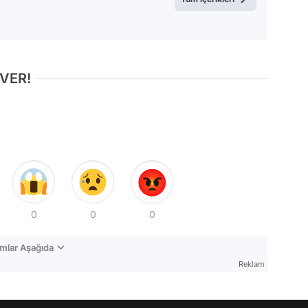
 VER!
0
0
0
mlar Aşağıda
Reklam