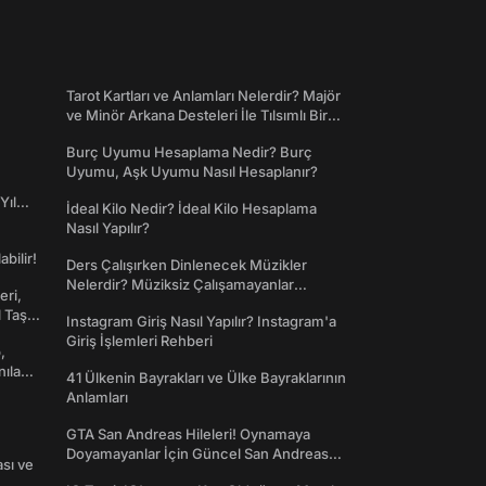
Tarot Kartları ve Anlamları Nelerdir? Majör
ve Minör Arkana Desteleri İle Tılsımlı Bir
Dünyaya Giriş
Burç Uyumu Hesaplama Nedir? Burç
Uyumu, Aşk Uyumu Nasıl Hesaplanır?
Yıl
İdeal Kilo Nedir? İdeal Kilo Hesaplama
Nasıl Yapılır?
abilir!
Ders Çalışırken Dinlenecek Müzikler
Nelerdir? Müziksiz Çalışamayanlar
eri,
Toplanın!
l Taş
Instagram Giriş Nasıl Yapılır? Instagram'a
Giriş İşlemleri Rehberi
,
nılan
41 Ülkenin Bayrakları ve Ülke Bayraklarının
Anlamları
GTA San Andreas Hileleri! Oynamaya
Doyamayanlar İçin Güncel San Andreas
ası ve
Şifreleri