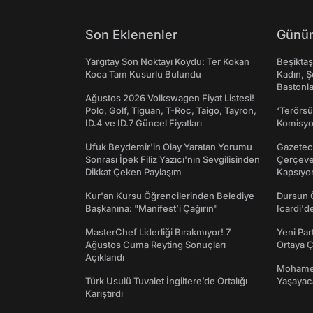
Son Eklenenler
Günün
Yargıtay Son Noktayı Koydu: Ter Kokan
Beşikta
Koca Tam Kusurlu Bulundu
Kadın, Ş
Bastonl
Ağustos 2026 Volkswagen Fiyat Listesi!
Polo, Golf, Tiguan, T-Roc, Taigo, Tayron,
‘Terörsü
ID.4 ve ID.7 Güncel Fiyatları
Komisyo
Ufuk Beydemir'in Olay Yaratan Yorumu
Gazeteci
Sonrası İpek Filiz Yazıcı'nın Sevgilisinden
Çerçeve 
Dikkat Çeken Paylaşım
Kapsıyo
Kur'an Kursu Öğrencilerinden Belediye
Dursun 
Başkanına: "Manifest’i Çağırın"
Icardi'd
MasterChef Liderliği Bırakmıyor! 7
Yeni Par
Ağustos Cuma Reyting Sonuçları
Ortaya Ç
Açıklandı
Mohamed
Türk Usulü Tuvalet İngiltere’de Ortalığı
Yaşayaca
Karıştırdı