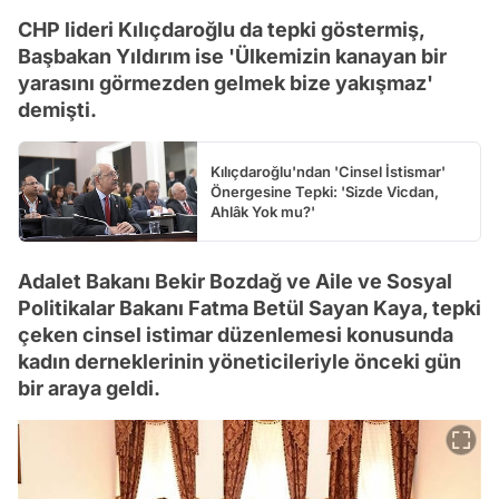
CHP lideri Kılıçdaroğlu da tepki göstermiş,
Başbakan Yıldırım ise 'Ülkemizin kanayan bir
yarasını görmezden gelmek bize yakışmaz'
demişti.
Kılıçdaroğlu'ndan 'Cinsel İstismar'
Önergesine Tepki: 'Sizde Vicdan,
Ahlâk Yok mu?'
Adalet Bakanı Bekir Bozdağ ve Aile ve Sosyal
Politikalar Bakanı Fatma Betül Sayan Kaya, tepki
çeken cinsel istimar düzenlemesi konusunda
kadın derneklerinin yöneticileriyle önceki gün
bir araya geldi.