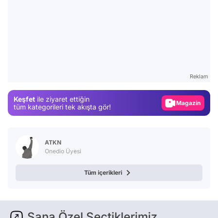
Video
Test
Reklam
Gündem
Keşfet
ile ziyaret ettiğin
Magazin
tüm kategorileri tek akışta gör!
Video
Test
ATKN
Onedio Üyesi
Tüm içerikleri
Sana Özel Seçtiklerimiz