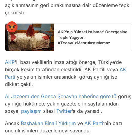
açıklanmasının geri bırakılmasına dair düzenleme tepki
çekmişti.
AKP'nin 'Cinsel İstismar' Önergesine
Tepki Yağıyor:
#TecavüzMeşrulaştırılamaz
AKP
'li bazı vekillerin imza attığı önerge, Türkiye’de
birçok kesim tarafından eleştirildi. AK Partili veya
AK
Parti
'ye yakın isimler arasındaki görüş ayrılığı ise
dikkat çekti.
Al Jazeera'den Gonca Şenay'ın haberine göre
görüş
ayrılığı, hükümete yakın gazetelerin sayfalarından
sosyal
paylaşım
sitesi
Twitter
’a da yansıdı.
Ancak
Başbakan
Binali Yıldırım
ve
AK Parti
’nin bazı
önemli isimleri düzenlemeyi savundu.