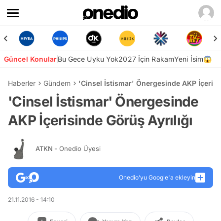
Güncel Konular
Bu Gece Uyku Yok
2027 İçin Rakam
Yeni İsim😱
Haberler
Gündem
'Cinsel İstismar' Önergesinde AKP İçerisi
'Cinsel İstismar' Önergesinde
AKP İçerisinde Görüş Ayrılığı
ATKN
- Onedio Üyesi
Onedio’yu Google'a ekleyin
21.11.2016 - 14:10