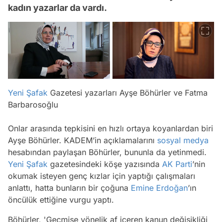
kadın yazarlar da vardı.
Yeni Şafak
Gazetesi yazarları Ayşe Böhürler ve Fatma
Barbarosoğlu
Onlar arasında tepkisini en hızlı ortaya koyanlardan biri
Ayşe Böhürler. KADEM’in açıklamalarını
sosyal medya
hesabından paylaşan Böhürler, bununla da yetinmedi.
Yeni Şafak
gazetesindeki köşe yazısında
AK Parti
’nin
okumak isteyen genç kızlar için yaptığı çalışmaları
anlattı, hatta bunların bir çoğuna
Emine Erdoğan
’ın
öncülük ettiğine vurgu yaptı.
Böhürler, 'Geçmişe yönelik af içeren kanun değişikliği