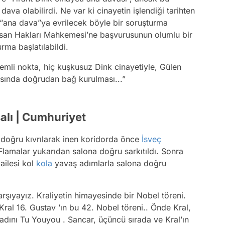
dava olabilirdi. Ne var ki cinayetin işlendiği tarihten
r “ana dava”ya evrilecek böyle bir soruşturma
İnsan Hakları Mahkemesi’ne başvurusunun olumlu bir
rma başlatılabildi.
emli nokta, hiç kuşkusuz Dink cinayetiyle, Gülen
asında doğrudan bağ kurulması...”
salı | Cumhuriyet
ı doğru kıvrılarak inen koridorda önce
İsveç
 Flamalar yukarıdan salona doğru sarkıtıldı. Sonra
ailesi kol
kola
yavaş adımlarla salona doğru
rşıyayız. Kraliyetin himayesinde bir Nobel töreni.
 Kral 16. Gustav ’ın bu 42. Nobel töreni.. Önde Kral,
kadını Tu Youyou . Sancar, üçüncü sırada ve Kral’ın