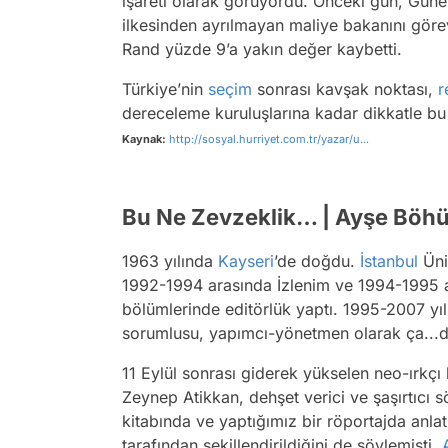
işareti olarak görüyordu. Önceki gün, Güne
ilkesinden ayrılmayan maliye bakanını görev
Rand yüzde 9’a yakın değer kaybetti.
Türkiye’nin
seçim
sonrası kavşak noktası,
r
dereceleme kuruluşlarına kadar dikkatle bu
Kaynak:
http://sosyal.hurriyet.com.tr/yazar/u...
Bu Ne Zevzeklik… | Ayşe Böhür
1963 yılında
Kayseri
’de doğdu.
İstanbul
Üniv
1992-1994 arasında İzlenim ve 1994-1995 a
bölümlerinde editörlük yaptı. 1995-2007 yı
sorumlusu, yapımcı-yönetmen olarak ça...
11 Eylül sonrası giderek yükselen neo-ırkçı 
Zeynep Atikkan, dehşet verici ve şaşırtıcı s
kitabında ve yaptığımız bir röportajda anlat
tarafından şekillendirildiğini de söylemişti.