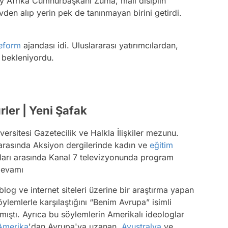
y Afrika Cumhurbaşkanı Zuma, mali disiplin
den alıp yerin pek de tanınmayan birini getirdi.
eform
ajandası idi. Uluslararası yatırımcılardan,
 bekleniyordu.
ler | Yeni Şafak
ersitesi Gazetecilik ve Halkla İlişkiler mezunu.
rasında Aksiyon dergilerinde kadın ve
eğitim
lları arasında Kanal 7 televizyonunda program
devamı
blog ve internet siteleri üzerine bir araştırma yapan
öylemlerle karşılaştığını “Benim Avrupa” isimli
mıştı. Ayrıca bu söylemlerin Amerikalı ideologlar
Amerika
'dan Avrupa'ya uzanan,
Avustralya
ve