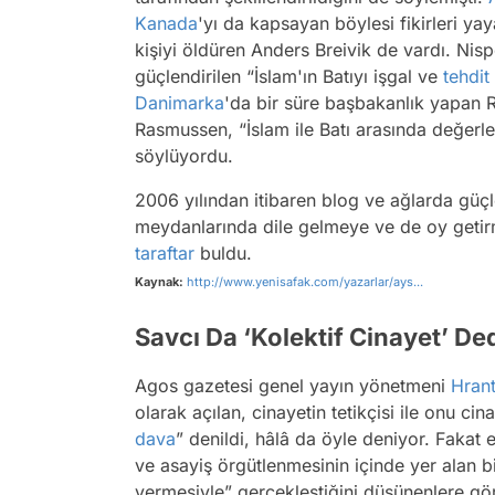
Kanada
'yı da kapsayan böylesi fikirleri yay
kişiyi öldüren Anders Breivik de vardı. Ni
güçlendirilen “İslam'ın Batıyı işgal ve
tehdit
Danimarka
'da bir süre başbakanlık yapan Ra
Rasmussen, “İslam ile Batı arasında değerl
söylüyordu.
2006 yılından itibaren blog ve ağlarda güçl
meydanlarında dile gelmeye ve de oy getir
taraftar
buldu.
Kaynak:
http://www.yenisafak.com/yazarlar/ays...
Savcı Da ‘Kolektif Cinayet’ De
Agos gazetesi genel yayın yönetmeni
Hrant
olarak açılan, cinayetin tetikçisi ile onu ci
dava
” denildi, hâlâ da öyle deniyor. Fakat 
ve asayiş örgütlenmesinin içinde yer alan bi
vermesiyle” gerçekleştiğini düşünenlere gö