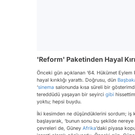
'Reform' Paketinden Hayal Kırık
Önceki gün açıklanan ‘64. Hükümet Eylem Plan
hayal kırıklığı yarattı. Doğrusu, dün
Başbak
‘
sinema
salonunda kısa süreli bir gösterim
tereddüdü yaşayan bir seyirci
gibi
hissettim
yoktu; hepsi buydu.
İki kesimden ne düşündüklerini sordum; iş k
başlayarak, ‘bunun sonu bu şekilde nereye 
çevreleri de, Güney
Afrika
’daki piyasa kopu