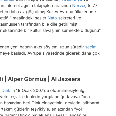
an internet ağının takipçileri arasında
Norveç
'te 77
speten daha az göç almış Kuzey Avrupa ülkelerinde
ettiği” mealindeki sesler
Nato
sekreteri ve
smussen tarafından bile dile getirilmişti.
er ekseninde bir kültür savaşının sürmekte olduğunu”
enen yeni batının ırkçı söylemi uzun süredir
seçim
meye başladı. Avrupa siyasetinde giderek daha çok
di | Alper Görmüş | Al Jazeera
 Dink
’in 19 Ocak 2007’de öldürülmesiyle ilgili
nayete teşvik edenlerin yargılandığı davaya “ana
en başından beri Dink cinayetinin, devletin istihbarat
rtakım güçlerin teşvikiyle, en azından “yol
re “Hrant Dink cinayeti ana davası”, ancak bu