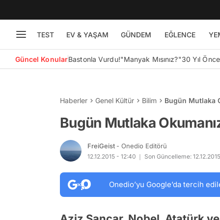
TEST
EV & YAŞAM
GÜNDEM
EĞLENCE
YE
Güncel Konular
Bastonla Vurdu!
"Manyak Mısınız?"
30 Yıl Önc
Haberler
Genel Kültür
Bilim
Bugün Mutlaka 
Bugün Mutlaka Okumanız
FreiGeist
- Onedio Editörü
12.12.2015 - 12:40
Son Güncelleme: 12.12.2015
Onedio’yu Google’da tercih edil
Aziz Sancar, Nobel, Atatürk ve 