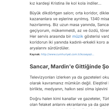
kız kardeşi Kristina ile kol kola indiler...
Büyük dikdörtgen salon; orta koridor, dikle
kazananlara ve eşlerine ayrılmış. 1340 mis
hazırlanmış. Biz uzun masa yanında, Sanca
geçiyorum, mükemmeldi, az ve özdü, törense
Her servis arasında bir
müzik
gösterisi vardı
koridorun iki yanında kadınlı-erkekli koro
aryalarını sürdürdüler.
Kaynak:
http://www.cumhuriyet.com.tr/koseyazi...
Sancar, Mardin'e Gittiğinde Şo
Televizyonları izlerken ya da gazeteleri ok
olarak kavramanız mümkün değil. Eleştirel 
birlikte, medyanın, halkın sesi olma işlev
Doğru halen kimi kanallar ve gazeteler, T
olan felaket anlarını ekranlarına ya da gazet