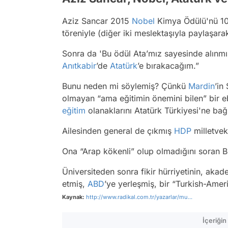
Aziz Sancar 2015
Nobel
Kimya Ödülü'nü 10
töreniyle (diğer iki meslektaşıyla paylaşar
Sonra da 'Bu ödül Ata’mız sayesinde alınmı
Anıtkabir
’de
Atatürk
’e bırakacağım.”
Bunu neden mi söylemiş? Çünkü
Mardin
’in
olmayan “ama eğitimin önemini bilen” bir 
eğitim
olanaklarını Atatürk Türkiyesi'ne bağl
Ailesinden general de çıkmış
HDP
milletveki
Ona “Arap kökenli” olup olmadığını soran 
Üniversiteden sonra fikir hürriyetinin, aka
etmiş,
ABD
’ye yerleşmiş, bir “Turkish-Amer
Kaynak:
http://www.radikal.com.tr/yazarlar/mu...
İçeriği