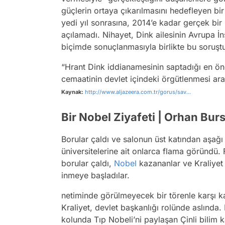
güçlerin ortaya çıkarılmasını hedefleyen bir 
yedi yıl sonrasına, 2014’e kadar gerçek bi
açılamadı. Nihayet, Dink ailesinin Avrupa 
biçimde sonuçlanmasıyla birlikte bu soruştu
“Hrant Dink iddianamesinin saptadığı en ön
cemaatinin devlet içindeki örgütlenmesi ar
Kaynak:
http://www.aljazeera.com.tr/gorus/sav...
Bir Nobel Ziyafeti | Orhan Bur
Borular çaldı ve salonun üst katından aşağ
üniversitelerine ait onlarca flama göründü.
borular çaldı,
Nobel
kazananlar ve Kraliyet 
inmeye başladılar.
netiminde görülmeyecek bir törenle karşı ka
Kraliyet, devlet başkanlığı rolünde aslında.
kolunda Tıp Nobeli’ni paylaşan Çinli bilim 