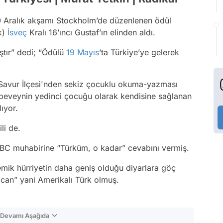
 Aralık akşamı Stockholm’de düzenlenen ödül
ak)
İsveç
Kralı 16’ıncı Gustaf’ın elinden aldı.
ştır” dedi; “Ödülü
19 Mayıs
’ta Türkiye’ye gelerek
 Savur İlçesi'nden sekiz çocuklu okuma-yazması
ebeveynin yedinci çocuğu olarak kendisine sağlanan
ıyor.
li de.
BBC muhabirine “Türküm, o kadar” cevabını vermiş.
demik hürriyetin daha geniş olduğu diyarlara göç
ican” yani Amerikalı Türk olmuş.
n Devamı Aşağıda