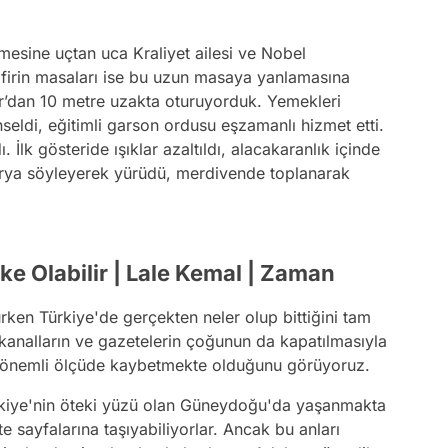
mesine uçtan uca Kraliyet ailesi ve Nobel
afirin masaları ise bu uzun masaya yanlamasına
r’dan 10 metre uzakta oturuyorduk. Yemekleri
ldi, eğitimli garson ordusu eşzamanlı hizmet etti.
. İlk gösteride ışıklar azaltıldı, alacakaranlık içinde
 arya söyleyerek yürüdü, merdivende toplanarak
ke Olabilir | Lale Kemal | Zaman
urken Türkiye'de gerçekten neler olup bittiğini tam
kanalların ve gazetelerin çoğunun da kapatılmasıyla
ini önemli ölçüde kaybetmekte olduğunu görüyoruz.
ürkiye'nin öteki yüzü olan Güneydoğu'da yaşanmakta
e sayfalarına taşıyabiliyorlar. Ancak bu anları