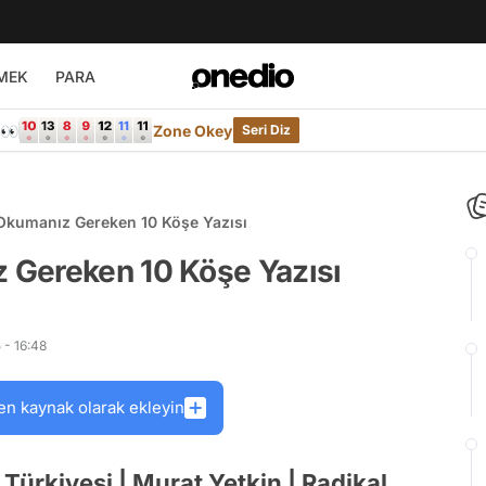
MEK
PARA
e👀
Zone Okey
Seri Diz
Okumanız Gereken 10 Köşe Yazısı
 Gereken 10 Köşe Yazısı
 - 16:48
en kaynak olarak ekleyin
Türkiyesi | Murat Yetkin | Radikal