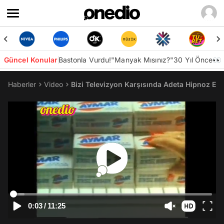
Güncel Konular
Bastonla Vurdu!
"Manyak Mısınız?"
30 Yıl Önce👀
Haberler
Video
Bizi Televizyon Karşısında Adeta Hipnoz Ed
0:03
/
11:25