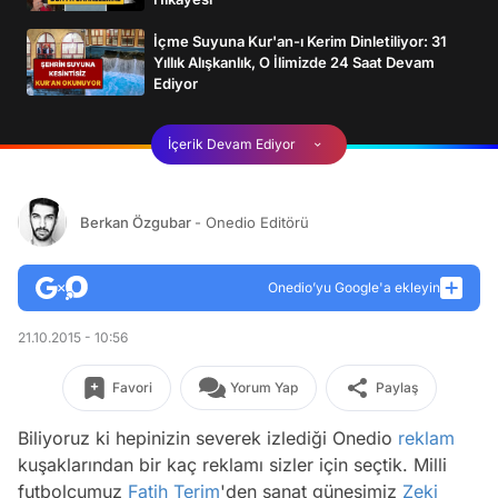
İçme Suyuna Kur'an-ı Kerim Dinletiliyor: 31
Yıllık Alışkanlık, O İlimizde 24 Saat Devam
Ediyor
İçerik Devam Ediyor
Berkan Özgubar
- Onedio Editörü
Onedio’yu Google'a ekleyin
21.10.2015 - 10:56
Favori
Yorum Yap
Paylaş
Biliyoruz ki hepinizin severek izlediği Onedio
reklam
kuşaklarından bir kaç reklamı sizler için seçtik. Milli
futbolcumuz
Fatih Terim
'den sanat güneşimiz
Zeki