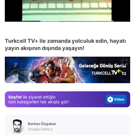
/
Turkcell TV+ ile zamanda yolculuk edin, hayatı
yayın akışının dışında yaşayın!
Video
Test
Gündem
Magazin
Keşfet
ile ziyaret ettiğin
Video
tüm kategorileri tek akışta gör!
Test
Berkan Özgubar
Onedio Editörü