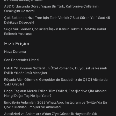
ABD Ordusunda Görev Yapan Bir Türk, Kaliforniya Çöllerinin
Sıcaklığını Gösterdi
Çok Beklenen Hızlı Tren İçin Tarih Verildi: 7 Saat Süren Yol 1 Saat 45
Dakikaya Düşecek!
Suça Sürüklenen Çocuklara İlişkin Kanun Teklifi TBMM'de Kabul
Edilerek Yasalaştı
Hızlı Erişim
Hava Durumu
Son Depremler Listesi
Evlilik Yıl Dönümü Sözleri! En Özel Romantik, Duygusal ve Resimli
Evlilik Yıl dönümü Mesajları
Rüyada Altın Görmek: Gerçekler de Saadetiniz de Çil Çil Altınlarda
Saklı Olabilir!
Doğal Taşların Merak Edilen Tüm Etkileri, Enerjileri ve Şifa Alanları:
Hangi Doğal Taş Ne İşe Yarar?
Emojilerin Anlamları: 2023 WhatsApp, Instagram ve Twitter'da En
Çok Kullanılan Emojiler ve Anlamları
Atasözleri ve Anlamları: A'dan Z'ye Gündelik Hayatta En Sık