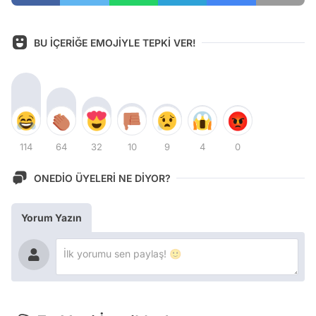
BU İÇERİĞE EMOJİYLE TEPKİ VER!
114
64
32
10
9
4
0
ONEDİO ÜYELERİ NE DİYOR?
Yorum Yazın