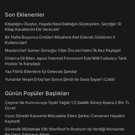
Son Eklenenler
Kitaplığını Oluştur, Hayata Nasıl Baktığını Söyleyelim: Seçtiğin 10
Kitap Karakterini Ele Verecek!
Bir Hafta Boyunca Ünlüleri Mizahına Alet Ederek Güldüren X
Kullanıcıları!
Masterchef Somer Sivrioğlu Yıllar Önceki Halini İlk Kez Paylaştı!
Onlarca Dil Bilen Japon İnternet Fenomeni Eski Milli Futbolcu Tarık
Hodzic'le Karşılaştı
Yaz Flörtü Bitenlere İyi Gelecek Şarkılar
Yunanlar Neşet Ertaş'tan Sonra Şimdi de Seda Sayan'ı Çaldı!
Günün Popüler Başlıkları
Çeşme'de Kumrucuya Tepki Yağdı! 1,5 Saatlik Süreyi Aşana 2 Bin TL
Ücret
Uzun Süredir Kanserle Mücadele Eden Şarkıcı Cansever Hayatını
Kaybetti
Güvenlik Müdahale Etti: Manifest'in Bodrum'da Verdiği Konserde
Bir Genç Sahneye Atladı