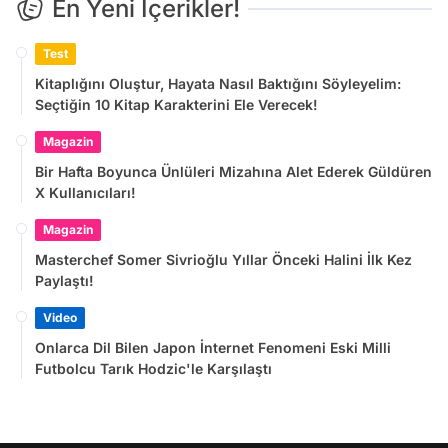
En Yeni İçerikler!
Test
Kitaplığını Oluştur, Hayata Nasıl Baktığını Söyleyelim:
Seçtiğin 10 Kitap Karakterini Ele Verecek!
Magazin
Bir Hafta Boyunca Ünlüleri Mizahına Alet Ederek Güldüren
X Kullanıcıları!
Magazin
Masterchef Somer Sivrioğlu Yıllar Önceki Halini İlk Kez
Paylaştı!
Video
Onlarca Dil Bilen Japon İnternet Fenomeni Eski Milli
Futbolcu Tarık Hodzic'le Karşılaştı