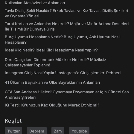
Kullanılan Atasözleri ve Anlamları
Tavla Diziliş Şekli Nasıldır? Erkek Tavlası ve Kız Tavlası Diziliş Şekilleri
ve Oynama Yönleri
Tarot Kartları ve Anlamları Nelerdir? Majör ve Minör Arkana Desteleri
İle Tılsımlı Bir Dünyaya Giriş
Burç Uyumu Hesaplama Nedir? Burç Uyumu, Aşk Uyumu Nasıl
Hesaplanır?
İdeal Kilo Nedir? İdeal Kilo Hesaplama Nasıl Yapılır?
Ders Çalışırken Dinlenecek Müzikler Nelerdir? Müziksiz
Çalışamayanlar Toplanın!
Instagram Giriş Nasıl Yapılır? Instagram'a Giriş İşlemleri Rehberi
41 Ülkenin Bayrakları ve Ülke Bayraklarının Anlamları
GTA San Andreas Hileleri! Oynamaya Doyamayanlar İçin Güncel San
Andreas Şifreleri
IQ Testi: IQ'unuzun Kaç Olduğunu Merak Ettiniz mi?
Keşfet
Twitter
Deprem
Zam
Youtube