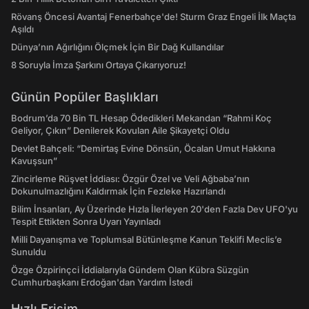
Rövanş Öncesi Avantaj Fenerbahçe'de! Sturm Graz Engeli İlk Maçta
Aşıldı
Dünya’nın Ağırlığını Ölçmek İçin Bir Dağ Kullandılar
8 Soruyla İmza Şarkını Ortaya Çıkarıyoruz!
Günün Popüler Başlıkları
Bodrum’da 70 Bin TL Hesap Ödedikleri Mekandan “Rahmi Koç
Geliyor, Çıkın” Denilerek Kovulan Aile Şikayetçi Oldu
Devlet Bahçeli: “Demirtaş Evine Dönsün, Öcalan Umut Hakkına
Kavuşsun”
Zincirleme Rüşvet İddiası: Özgür Özel ve Veli Ağbaba’nın
Dokunulmazlığını Kaldırmak İçin Fezleke Hazırlandı
Bilim İnsanları, Ay Üzerinde Hızla İlerleyen 20'den Fazla Dev UFO'yu
Tespit Ettikten Sonra Uyarı Yayınladı
Milli Dayanışma ve Toplumsal Bütünleşme Kanun Teklifi Meclis’e
Sunuldu
Özge Özpirinçci İddialarıyla Gündem Olan Kübra Süzgün
Cumhurbaşkanı Erdoğan'dan Yardım İstedi
Hızlı Erişim