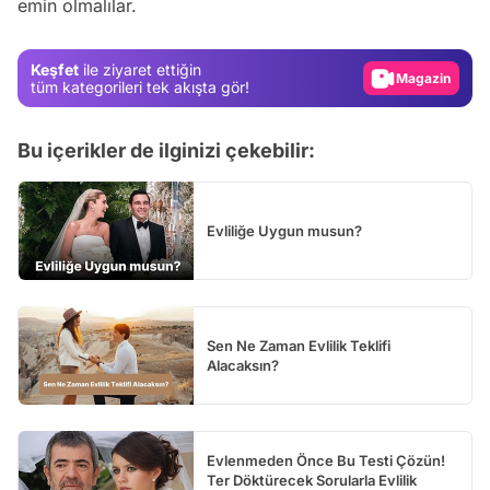
emin olmalılar.
Gündem
Magazin
Keşfet
ile ziyaret ettiğin
Video
tüm kategorileri tek akışta gör!
Test
Bu içerikler de ilginizi çekebilir:
Evliliğe Uygun musun?
Sen Ne Zaman Evlilik Teklifi
Alacaksın?
Evlenmeden Önce Bu Testi Çözün!
Ter Döktürecek Sorularla Evlilik