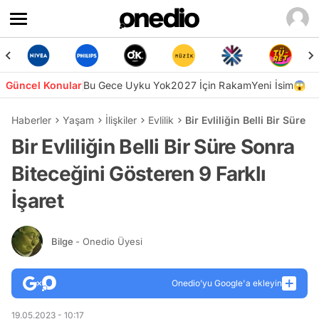
Güncel Konular
Bu Gece Uyku Yok
2027 İçin Rakam
Yeni İsim😱
Haberler
Yaşam
İlişkiler
Evlilik
Bir Evliliğin Belli Bir Süre 
Bir Evliliğin Belli Bir Süre Sonra
Biteceğini Gösteren 9 Farklı
İşaret
Bilge
- Onedio Üyesi
Onedio’yu Google'a ekleyin
19.05.2023 - 10:17