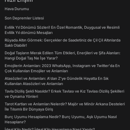
Hava Durumu
Son Depremler Listesi
Evlilik Yıl Dönümü Sözleri! En Özel Romantik, Duygusal ve Resimli
Evlilik Yıl dönümü Mesajları
Rüyada Altın Görmek: Gerçekler de Saadetiniz de Çil Çil Altınlarda
Saklı Olabilir!
Doğal Taşların Merak Edilen Tüm Etkileri, Enerjileri ve Şifa Alanları:
Hangi Doğal Taş Ne İşe Yarar?
Emojilerin Anlamları: 2023 WhatsApp, Instagram ve Twitter'da En
Çok Kullanılan Emojiler ve Anlamları
Atasözleri ve Anlamları: A'dan Z'ye Gündelik Hayatta En Sık
Kullanılan Atasözleri ve Anlamları
Tavla Diziliş Şekli Nasıldır? Erkek Tavlası ve Kız Tavlası Diziliş Şekilleri
ve Oynama Yönleri
Tarot Kartları ve Anlamları Nelerdir? Majör ve Minör Arkana Desteleri
İle Tılsımlı Bir Dünyaya Giriş
Burç Uyumu Hesaplama Nedir? Burç Uyumu, Aşk Uyumu Nasıl
Hesaplanır?
İdeal Kilo Nedir? İdeal Kilo Hesaplama Nasıl Yapılır?