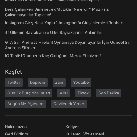
Ders Çalışırken Dinlenecek Müzikler Nelerdir? Müziksiz
Çalışamayanlar Toplanın!
Instagram Giriş Nasıl Yapılır? Instagram'a Giriş İşlemleri Rehberi
41 Ülkenin Bayrakları ve Ülke Bayraklarının Anlamları
GTA San Andreas Hileleri! Oynamaya Doyamayanlar İçin Güncel San
Andreas Şifreleri
IQ Testi: IQ'unuzun Kaç Olduğunu Merak Ettiniz mi?
Keşfet
Twitter
Deprem
Zam
Youtube
Günlük Burç Yorumları
A101
Tiktok
Son Dakika
Bugün Ne Pişirsem
Gezilecek Yerler
Hakkımızda
Kariyer
Geri Bildirim
Kullanıcı Sözleşmesi