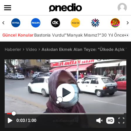
Güncel Konular
Bastonla Vurdu!
"Manyak Mısınız?"
30 Yıl Önce👀
Haberler
Video
Askıdan Ekmek Alan Teyze: "Ülkede Açlık
0:03
/
1:00