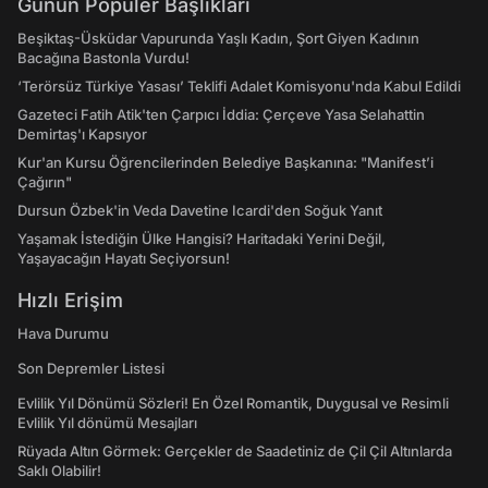
Günün Popüler Başlıkları
Beşiktaş-Üsküdar Vapurunda Yaşlı Kadın, Şort Giyen Kadının
Bacağına Bastonla Vurdu!
‘Terörsüz Türkiye Yasası’ Teklifi Adalet Komisyonu'nda Kabul Edildi
Gazeteci Fatih Atik'ten Çarpıcı İddia: Çerçeve Yasa Selahattin
Demirtaş'ı Kapsıyor
Kur'an Kursu Öğrencilerinden Belediye Başkanına: "Manifest’i
Çağırın"
Dursun Özbek'in Veda Davetine Icardi'den Soğuk Yanıt
Yaşamak İstediğin Ülke Hangisi? Haritadaki Yerini Değil,
Yaşayacağın Hayatı Seçiyorsun!
Hızlı Erişim
Hava Durumu
Son Depremler Listesi
Evlilik Yıl Dönümü Sözleri! En Özel Romantik, Duygusal ve Resimli
Evlilik Yıl dönümü Mesajları
Rüyada Altın Görmek: Gerçekler de Saadetiniz de Çil Çil Altınlarda
Saklı Olabilir!