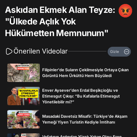
Askıdan Ekmek Alan Teyze:
"Ülkede Açlık Yok
Hükümetten Memnunum"
Önerilen Videolar
Gizle
Filipinler'de Suların Çekilmesiyle Ortaya Çıkan
Görüntü Hem Ürküttü Hem Büyüledi
Enver Aysever'den Erdal Beşikçioğlu ve
Etimesgut Çıkışı: “Bu Kafalarla Etimesgut
Yönetilebilir mi?”
Masadaki Davetsiz Misafir: Türkiye'de Akşam
Yemeği Yiyen Turistin Kediyle İmtihanı
Vefatının Ardından Yürek Yakan Olay: Eren