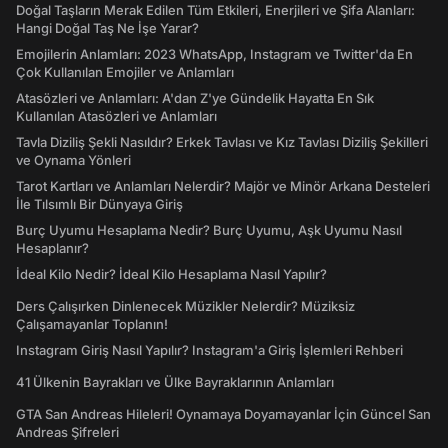
Doğal Taşların Merak Edilen Tüm Etkileri, Enerjileri ve Şifa Alanları:
Hangi Doğal Taş Ne İşe Yarar?
Emojilerin Anlamları: 2023 WhatsApp, Instagram ve Twitter'da En
Çok Kullanılan Emojiler ve Anlamları
Atasözleri ve Anlamları: A'dan Z'ye Gündelik Hayatta En Sık
Kullanılan Atasözleri ve Anlamları
Tavla Diziliş Şekli Nasıldır? Erkek Tavlası ve Kız Tavlası Diziliş Şekilleri
ve Oynama Yönleri
Tarot Kartları ve Anlamları Nelerdir? Majör ve Minör Arkana Desteleri
İle Tılsımlı Bir Dünyaya Giriş
Burç Uyumu Hesaplama Nedir? Burç Uyumu, Aşk Uyumu Nasıl
Hesaplanır?
İdeal Kilo Nedir? İdeal Kilo Hesaplama Nasıl Yapılır?
Ders Çalışırken Dinlenecek Müzikler Nelerdir? Müziksiz
Çalışamayanlar Toplanın!
Instagram Giriş Nasıl Yapılır? Instagram'a Giriş İşlemleri Rehberi
41 Ülkenin Bayrakları ve Ülke Bayraklarının Anlamları
GTA San Andreas Hileleri! Oynamaya Doyamayanlar İçin Güncel San
Andreas Şifreleri