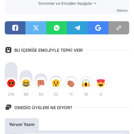
Yorumlar ve Emojiler Aşağıda
Reklam
BU İÇERİĞE EMOJİYLE TEPKİ VER!
210
99
50
22
11
10
4
ONEDİO ÜYELERİ NE DİYOR?
Yorum Yazın