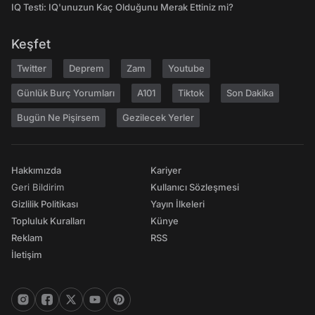
IQ Testi: IQ'unuzun Kaç Olduğunu Merak Ettiniz mi?
Keşfet
Twitter
Deprem
Zam
Youtube
Günlük Burç Yorumları
A101
Tiktok
Son Dakika
Bugün Ne Pişirsem
Gezilecek Yerler
Hakkımızda
Kariyer
Geri Bildirim
Kullanıcı Sözleşmesi
Gizlilik Politikası
Yayın İlkeleri
Topluluk Kuralları
Künye
Reklam
RSS
İletişim