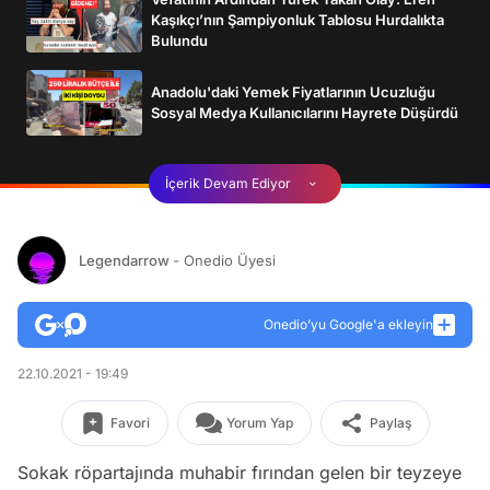
Kaşıkçı’nın Şampiyonluk Tablosu Hurdalıkta
Bulundu
Anadolu'daki Yemek Fiyatlarının Ucuzluğu
Sosyal Medya Kullanıcılarını Hayrete Düşürdü
İçerik Devam Ediyor
Legendarrow
- Onedio Üyesi
Onedio’yu Google'a ekleyin
22.10.2021 - 19:49
Favori
Yorum Yap
Paylaş
Sokak röpartajında muhabir fırından gelen bir teyzeye