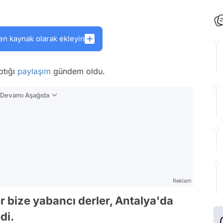
en kaynak olarak ekleyin
ptığı
paylaşım
gündem oldu.
n Devamı Aşağıda
Reklam
r bize yabancı derler, Antalya'da
di.