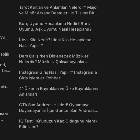
Tarot Kartları ve Anlamları Nelerdir? Majör
ve Minör Arkana Desteleri İle Tılsımlı Bir
Dünyaya Giriş
Burç Uyumu Hesaplama Nedir? Burç
Uyumu, Aşk Uyumu Nasıl Hesaplanır?
Yıl
İdeal Kilo Nedir? İdeal Kilo Hesaplama
Nasıl Yapılır?
abilir!
Ders Çalışırken Dinlenecek Müzikler
Nelerdir? Müziksiz Çalışamayanlar
eri,
Toplanın!
l Taş
Instagram Giriş Nasıl Yapılır? Instagram'a
Giriş İşlemleri Rehberi
,
nılan
41 Ülkenin Bayrakları ve Ülke Bayraklarının
Anlamları
GTA San Andreas Hileleri! Oynamaya
Doyamayanlar İçin Güncel San Andreas
ası ve
Şifreleri
IQ Testi: IQ'unuzun Kaç Olduğunu Merak
Ettiniz mi?