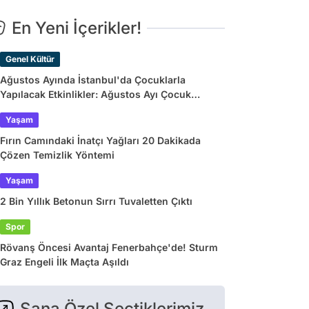
En Yeni İçerikler!
Genel Kültür
Ağustos Ayında İstanbul'da Çocuklarla
Yapılacak Etkinlikler: Ağustos Ayı Çocuk
Tiyatroları ve Etkinlik Takvimi
Yaşam
Fırın Camındaki İnatçı Yağları 20 Dakikada
Çözen Temizlik Yöntemi
Yaşam
2 Bin Yıllık Betonun Sırrı Tuvaletten Çıktı
Spor
Rövanş Öncesi Avantaj Fenerbahçe'de! Sturm
Graz Engeli İlk Maçta Aşıldı
Sana Özel Seçtiklerimiz