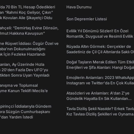
da 70 Bin TL Hesap Ödedikleri
Hava Durumu
n “Rahmi Koç Geliyor, Çıkın”
k Kovulan Aile Şikayetçi Oldu
Son Depremler Listesi
ahçeli: “Demirtaş Evine Dönsün,
Evlilik Yıl Dönümü Sözleri! En Özel
Umut Hakkına Kavuşsun”
Romantik, Duygusal ve Resimli Evlilik 
dönümü Mesajları
me Rüşvet İddiası: Özgür Özel ve
Rüyada Altın Görmek: Gerçekler de
aba’nın Dokunulmazlığını
Saadetiniz de Çil Çil Altınlarda Saklı Ol
k İçin Fezleke Hazırlandı
Doğal Taşların Merak Edilen Tüm Etkil
sanları, Ay Üzerinde Hızla
Enerjileri ve Şifa Alanları: Hangi Doğa
n 20'den Fazla Dev UFO'yu
Ne İşe Yarar?
ttikten Sonra Uyarı Yayınladı
Emojilerin Anlamları: 2023 WhatsApp
Instagram ve Twitter'da En Çok Kulla
yanışma ve Toplumsal
Emojiler ve Anlamları
me Kanun Teklifi Meclis’e
Atasözleri ve Anlamları: A'dan Z'ye
Gündelik Hayatta En Sık Kullanılan
Atasözleri ve Anlamları
irinçci İddialarıyla Gündem
Tavla Diziliş Şekli Nasıldır? Erkek Tavl
bra Süzgün Cumhurbaşkanı
Kız Tavlası Diziliş Şekilleri ve Oynama
dan Yardım İstedi
Yönleri