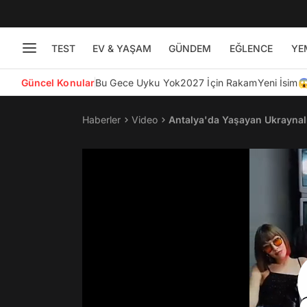
TEST
EV & YAŞAM
GÜNDEM
EĞLENCE
YE
Güncel Konular
Bu Gece Uyku Yok
2027 İçin Rakam
Yeni İsim
Haberler
Video
Antalya'da Yaşayan Ukraynalı