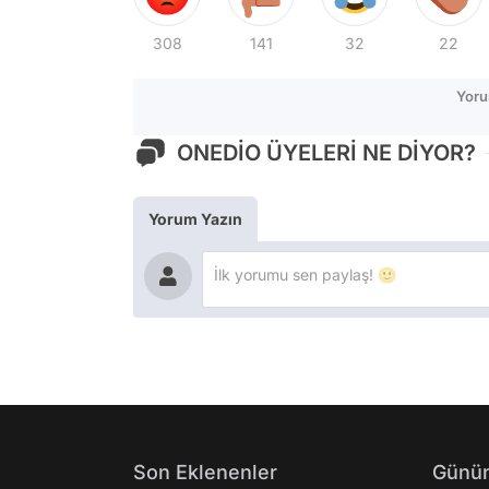
308
141
32
22
Yoru
ONEDİO ÜYELERİ NE DİYOR?
Yorum Yazın
Son Eklenenler
Günün