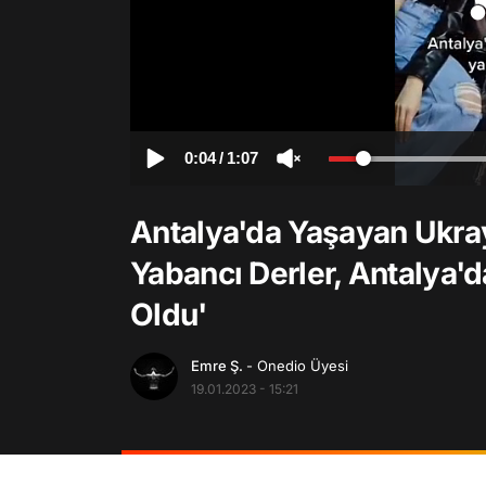
0:04
/
1:07
Antalya'da Yaşayan Ukray
Yabancı Derler, Antalya'
Oldu'
Emre Ş.
- Onedio Üyesi
19.01.2023 - 15:21