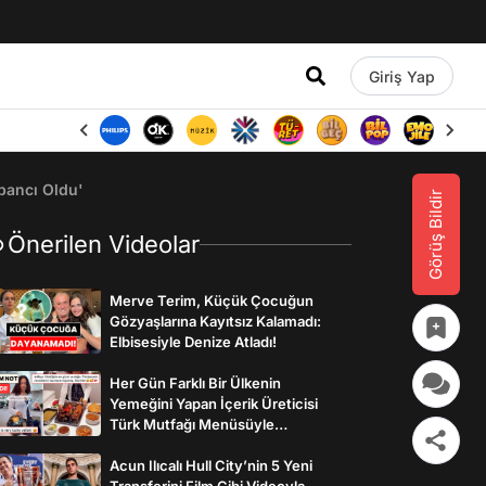
Giriş Yap
abancı Oldu'
Görüş Bildir
Önerilen Videolar
Merve Terim, Küçük Çocuğun
Gözyaşlarına Kayıtsız Kalamadı:
Elbisesiyle Denize Atladı!
Her Gün Farklı Bir Ülkenin
Yemeğini Yapan İçerik Üreticisi
Türk Mutfağı Menüsüyle
İzleyenlerden Tam Not Aldı
Acun Ilıcalı Hull City’nin 5 Yeni
Transferini Film Gibi Videoyla