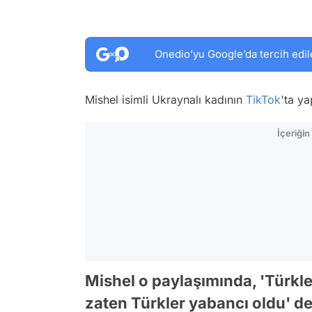
Onedio’yu Google’da tercih edil
Mishel isimli Ukraynalı kadının
TikTok
'ta ya
İçeriği
Mishel o paylaşımında, 'Türkle
zaten Türkler yabancı oldu' de