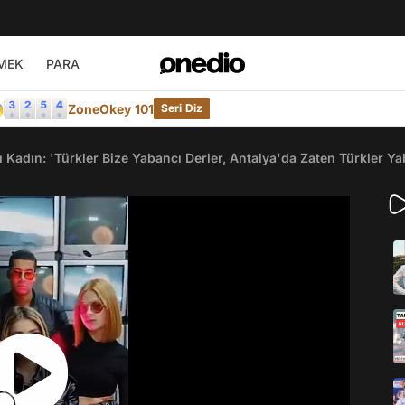
MEK
PARA

ZoneOkey 101
Seri Diz
 Kadın: 'Türkler Bize Yabancı Derler, Antalya'da Zaten Türkler Y