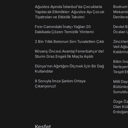
Ağustos Ayında İstanbul'da Çocuklarla
Bodrum’
Yapılacak Etkinlikler: Ağustos Ayı Çocuk
Mekanda
Tiyatroları ve Etkinlik Takvimi
Denilere
Fırın Camındaki İnatçı Yağları 20
Devlet B
Dakikada Çözen Temizlik Yöntemi
Öcalan 
2 Bin Yıllık Betonun Sırrı Tuvaletten Çıktı
Zincirle
Veli Ağb
Rövanş Öncesi Avantaj Fenerbahçe'de!
Kaldırma
Sturm Graz Engeli İlk Maçta Aşıldı
Bilim İn
Dünya’nın Ağırlığını Ölçmek İçin Bir Dağ
İlerleye
Kullandılar
Tespit E
8 Soruyla İmza Şarkını Ortaya
Milli Da
Çıkarıyoruz!
Bütünleş
Sunuldu
Özge Özp
Olan Kü
Erdoğan'
Keşfet