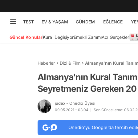
TEST
EV & YAŞAM
GÜNDEM
EĞLENCE
YE
Güncel Konular
Kural Değişiyor
Emekli Zammı
Acı Gerçekler
Haberler
Dizi & Film
Almanya'nın Kural Tanı
Başyapıt
Almanya'nın Kural Tanı
Seyretmeniz Gereken 20
judex
- Onedio Üyesi
09.05.2021 - 03:04
Son Güncelleme: 06.02.2
Onedio’yu Google’da tercih edil