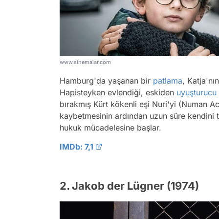
www.sinemalar.com
Hamburg'da yaşanan bir
patlama
, Katja'nı
Hapisteyken evlendiği, eskiden
uyuşturucu
bırakmış Kürt kökenli eşi Nuri'yi (Numan A
kaybetmesinin ardından uzun süre kendini
hukuk mücadelesine başlar.
IMDb: 7,1
2. Jakob der Lügner (1974)