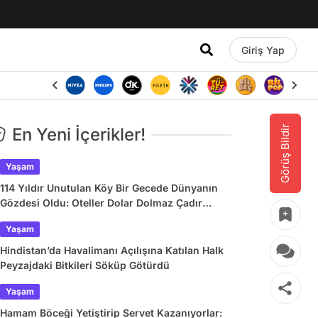
Giriş Yap
Görüş Bildir
En Yeni İçerikler!
Yaşam
114 Yıldır Unutulan Köy Bir Gecede Dünyanın
Gözdesi Oldu: Oteller Dolar Dolmaz Çadır
Kurdular
Yaşam
Hindistan’da Havalimanı Açılışına Katılan Halk
Peyzajdaki Bitkileri Söküp Götürdü
Yaşam
Hamam Böceği Yetiştirip Servet Kazanıyorlar: