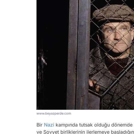
www.beyazperde.com
Bir
Nazi
kampında tutsak olduğu dönemde J
ve Sovyet birliklerinin ilerlemeye başladığı