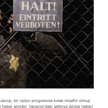
acop, bir radyo programına kulak misafiri olmuş
nı haber almıştır. Varşova'daki gettoya dönüp haberi