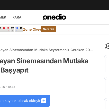
MEK
PARA
Zone Okey
Seri Diz
mayan Sinemasından Mutlaka Seyretmeniz Gereken 20
mayan Sinemasından Mutlaka
 Başyapıt
026 - 19:45
en kaynak olarak ekleyin