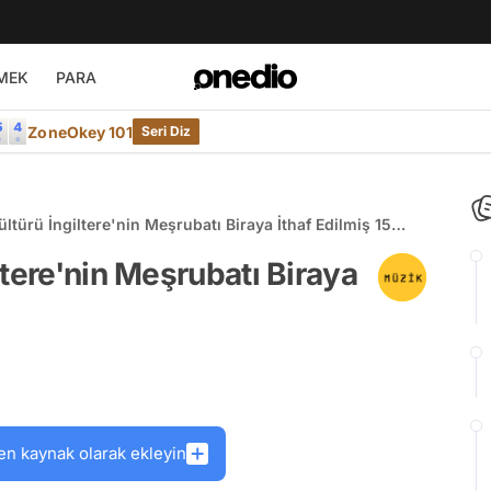
MEK
PARA
ZoneOkey 101
Seri Diz
türü İngiltere'nin Meşrubatı Biraya İthaf Edilmiş 15
tere'nin Meşrubatı Biraya
en kaynak olarak ekleyin