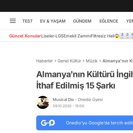
TEST
EV & YAŞAM
GÜNDEM
EĞLENCE
YE
Güncel Konular
Liseler-LGS
Emekli Zammı
Filtresiz Hali😱
Haberler
Genel Kültür
Müzik
Almanya'nın Kül
Şarkı
Almanya'nın Kültürü İngil
İthaf Edilmiş 15 Şarkı
Musical Dio
- Onedio Üyesi
09.10.2020 - 15:00
Onedio’yu Google’da tercih edil