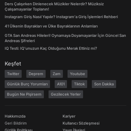
Ders Çalışırken Dinlenecek Müzikler Nelerdir? Müziksiz
Çalışamayanlar Toplanın!
Instagram Giriş Nasıl Yapılır? Instagram'a Giriş İşlemleri Rehberi
41 Ülkenin Bayrakları ve Ülke Bayraklarının Anlamları
GTA San Andreas Hileleri! Oynamaya Doyamayanlar İçin Güncel San
Andreas Şifreleri
IQ Testi: IQ'unuzun Kaç Olduğunu Merak Ettiniz mi?
Keşfet
Twitter
Deprem
Zam
Youtube
Günlük Burç Yorumları
A101
Tiktok
Son Dakika
Bugün Ne Pişirsem
Gezilecek Yerler
Hakkımızda
Kariyer
Geri Bildirim
Kullanıcı Sözleşmesi
Gizlilik Politikası
Yayın İlkeleri