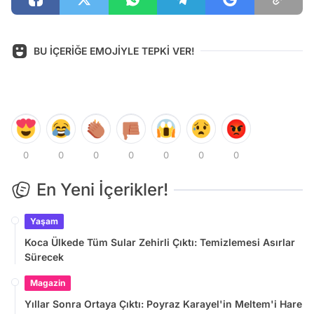
BU İÇERİĞE EMOJİYLE TEPKİ VER!
0
0
0
0
0
0
0
En Yeni İçerikler!
Yaşam
Koca Ülkede Tüm Sular Zehirli Çıktı: Temizlemesi Asırlar
Sürecek
Magazin
Yıllar Sonra Ortaya Çıktı: Poyraz Karayel'in Meltem'i Hare