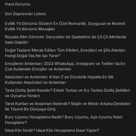
Hava Durumu
Son Depremler Listesi
Evlilik Yıl Dönümü Sözleri! En Özel Romantik, Duygusal ve Resimli
Evlilik Yıl dönümü Mesajları
Rüyada Altın Görmek: Gerçekler de Saadetiniz de Çil Çil Altınlarda
Saklı Olabilir!
Doğal Taşların Merak Edilen Tüm Etkileri, Enerjileri ve Şifa Alanları:
Hangi Doğal Taş Ne İşe Yarar?
Emojilerin Anlamları: 2023 WhatsApp, Instagram ve Twitter'da En
Çok Kullanılan Emojiler ve Anlamları
Atasözleri ve Anlamları: A'dan Z'ye Gündelik Hayatta En Sık
Kullanılan Atasözleri ve Anlamları
Tavla Diziliş Şekli Nasıldır? Erkek Tavlası ve Kız Tavlası Diziliş Şekilleri
ve Oynama Yönleri
Tarot Kartları ve Anlamları Nelerdir? Majör ve Minör Arkana Desteleri
İle Tılsımlı Bir Dünyaya Giriş
Burç Uyumu Hesaplama Nedir? Burç Uyumu, Aşk Uyumu Nasıl
Hesaplanır?
İdeal Kilo Nedir? İdeal Kilo Hesaplama Nasıl Yapılır?