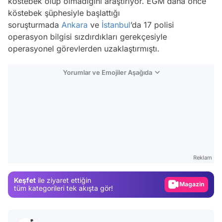
köstebek olup olmadığını araştırıyor. EGM daha önce
köstebek şüphesiyle başlattığı
soruşturmada
Ankara
ve
İstanbul
’da 17 polisi
operasyon bilgisi sızdırdıkları gerekçesiyle
operasyonel görevlerden uzaklaştırmıştı.
Yorumlar ve Emojiler Aşağıda
Video
Test
Reklam
Gündem
Keşfet
ile ziyaret ettiğin
Magazin
tüm kategorileri tek akışta gör!
Video
Test