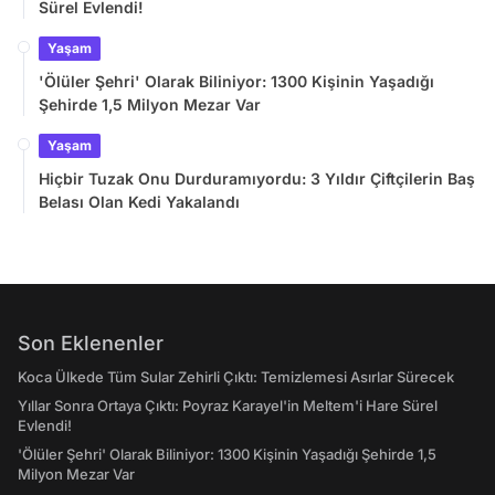
Sürel Evlendi!
Yaşam
'Ölüler Şehri' Olarak Biliniyor: 1300 Kişinin Yaşadığı
Şehirde 1,5 Milyon Mezar Var
Yaşam
Hiçbir Tuzak Onu Durduramıyordu: 3 Yıldır Çiftçilerin Baş
Belası Olan Kedi Yakalandı
Son Eklenenler
Koca Ülkede Tüm Sular Zehirli Çıktı: Temizlemesi Asırlar Sürecek
Yıllar Sonra Ortaya Çıktı: Poyraz Karayel'in Meltem'i Hare Sürel
Evlendi!
'Ölüler Şehri' Olarak Biliniyor: 1300 Kişinin Yaşadığı Şehirde 1,5
Milyon Mezar Var