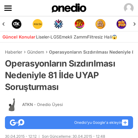
Güncel Konular
Liseler-LGS
Emekli Zammı
Filtresiz Hali😱
Haberler
Gündem
Operasyonların Sızdırılması Nedeniyle 81
Operasyonların Sızdırılması
Nedeniyle 81 İlde UYAP
Soruşturması
ATKN
- Onedio Üyesi
Onedio’yu Google'a ekleyin
30.04.2015 - 12:12
Son Güncelleme: 30.04.2015 - 12:48