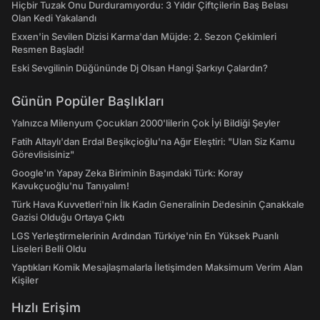
Hiçbir Tuzak Onu Durduramıyordu: 3 Yıldır Çiftçilerin Baş Belası
Olan Kedi Yakalandı
Exxen'in Sevilen Dizisi Karma'dan Müjde: 2. Sezon Çekimleri
Resmen Başladı!
Eski Sevgilinin Düğününde Dj Olsan Hangi Şarkıyı Çalardın?
Günün Popüler Başlıkları
Yalnızca Milenyum Çocukları 2000'lilerin Çok İyi Bildiği Şeyler
Fatih Altaylı'dan Erdal Beşikçioğlu'na Ağır Eleştiri: "Ulan Siz Kamu
Görevlisisiniz"
Google'ın Yapay Zeka Biriminin Başındaki Türk: Koray
Kavukçuoğlu'nu Tanıyalım!
Türk Hava Kuvvetleri'nin İlk Kadın Generalinin Dedesinin Çanakkale
Gazisi Olduğu Ortaya Çıktı
LGS Yerleştirmelerinin Ardından Türkiye'nin En Yüksek Puanlı
Liseleri Belli Oldu
Yaptıkları Komik Mesajlaşmalarla İletişimden Maksimum Verim Alan
Kişiler
Hızlı Erişim