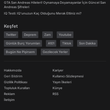
GTA San Andreas Hileleri! Oynamaya Doyamayanlar İçin Güncel San
Andreas Şifreleri
IQ Testi: IQ'unuzun Kaç Olduğunu Merak Ettiniz mi?
Keşfet
Twitter
Deprem
Zam
Youtube
Günlük Burç Yorumları
A101
Tiktok
Son Dakika
Bugün Ne Pişirsem
Gezilecek Yerler
Hakkımızda
Kariyer
Geri Bildirim
Kullanıcı Sözleşmesi
Gizlilik Politikası
Yayın İlkeleri
Topluluk Kuralları
Künye
Reklam
RSS
İletişim