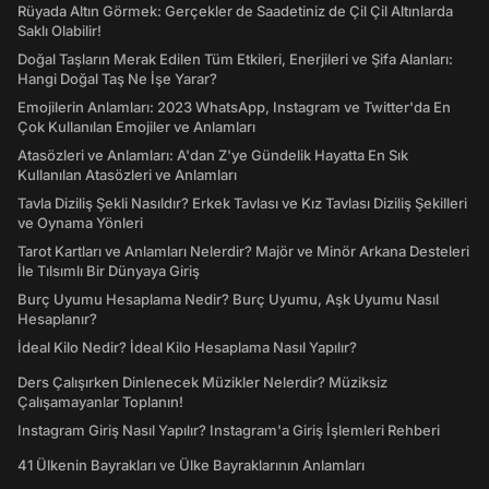
Rüyada Altın Görmek: Gerçekler de Saadetiniz de Çil Çil Altınlarda
Saklı Olabilir!
Doğal Taşların Merak Edilen Tüm Etkileri, Enerjileri ve Şifa Alanları:
Hangi Doğal Taş Ne İşe Yarar?
Emojilerin Anlamları: 2023 WhatsApp, Instagram ve Twitter'da En
Çok Kullanılan Emojiler ve Anlamları
Atasözleri ve Anlamları: A'dan Z'ye Gündelik Hayatta En Sık
Kullanılan Atasözleri ve Anlamları
Tavla Diziliş Şekli Nasıldır? Erkek Tavlası ve Kız Tavlası Diziliş Şekilleri
ve Oynama Yönleri
Tarot Kartları ve Anlamları Nelerdir? Majör ve Minör Arkana Desteleri
İle Tılsımlı Bir Dünyaya Giriş
Burç Uyumu Hesaplama Nedir? Burç Uyumu, Aşk Uyumu Nasıl
Hesaplanır?
İdeal Kilo Nedir? İdeal Kilo Hesaplama Nasıl Yapılır?
Ders Çalışırken Dinlenecek Müzikler Nelerdir? Müziksiz
Çalışamayanlar Toplanın!
Instagram Giriş Nasıl Yapılır? Instagram'a Giriş İşlemleri Rehberi
41 Ülkenin Bayrakları ve Ülke Bayraklarının Anlamları