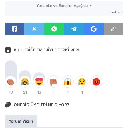
Yorumlar ve Emojiler Aşağıda
Reklam
BU İÇERİĞE EMOJİYLE TEPKİ VER!
70
21
13
1
1
1
1
ONEDİO ÜYELERİ NE DİYOR?
Yorum Yazın