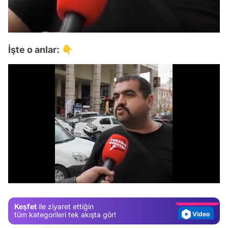
İşte o anlar: 👇
Video
Test
/
Gündem
Magazin
Keşfet
ile ziyaret ettiğin
Video
tüm kategorileri tek akışta gör!
Test