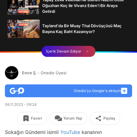
Oğuzhan Koç ile Vivanz Eden'i Bir Araya
Getirdi
Tayland'da Bir Muay Thai Dövüşçüsü Maç
Başına Kaç Baht Kazanıyor?
İçerik Devam Ediyor
Emre Ş.
- Onedio Üyesi
Onedio’yu Google'a ekleyin
06.11.2023 - 09:24
Favori
Yorum Yap
Paylaş
Sokağın Gündemi isimli
YouTube
kanalının