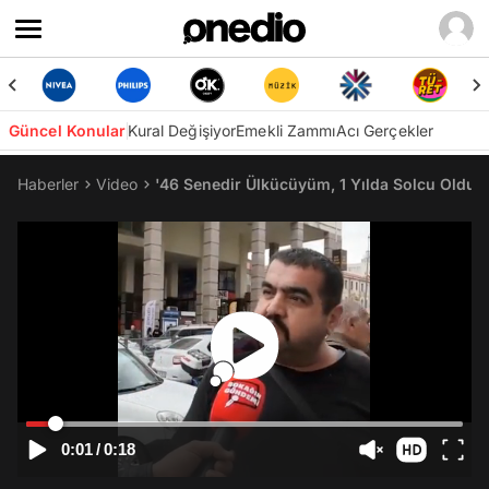
Güncel Konular
Kural Değişiyor
Emekli Zammı
Acı Gerçekler
Haberler
Video
'46 Senedir Ülkücüyüm, 1 Yılda Solcu Oldum'
0:01
/
0:18