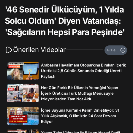
'46 Senedir Ülkücüyüm, 1 Yılda
Solcu Oldum' Diyen Vatandaş:
'Sağcıların Hepsi Para Peşinde'
Önerilen Videolar
Gizle
Arabasını Havalimanı Otoparkına Bırakan İçerik
Üreticisi 2,5 Günün Sonunda Ödediği Ücreti
Paylaştı
Her Gün Farklı Bir Ülkenin Yemeğini Yapan
İçerik Üreticisi Türk Mutfağı Menüsüyle
İzleyenlerden Tam Not Aldı
İçme Suyuna Kur'an-ı Kerim Dinletiliyor: 31
Yıllık Alışkanlık, O İlimizde 24 Saat Devam
Ediyor
Yapay Zeka Videoları ile Bilinen Nazmi Özdil