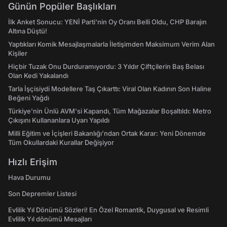
Günün Popüler Başlıkları
İlk Anket Sonucu: YENİ Parti'nin Oy Oranı Belli Oldu, CHP Barajın
Altına Düştü!
Yaptıkları Komik Mesajlaşmalarla İletişimden Maksimum Verim Alan
Kişiler
Hiçbir Tuzak Onu Durduramıyordu: 3 Yıldır Çiftçilerin Baş Belası
Olan Kedi Yakalandı
Tarla İşçisiydi Modellere Taş Çıkarttı: Viral Olan Kadının Son Haline
Beğeni Yağdı
Türkiye'nin Ünlü AVM'si Kapandı, Tüm Mağazalar Boşaltıldı: Metro
Çıkışını Kullananlara Uyarı Yapıldı
Milli Eğitim ve İçişleri Bakanlığı’ndan Ortak Karar: Yeni Dönemde
Tüm Okullardaki Kurallar Değişiyor
Hızlı Erişim
Hava Durumu
Son Depremler Listesi
Evlilik Yıl Dönümü Sözleri! En Özel Romantik, Duygusal ve Resimli
Evlilik Yıl dönümü Mesajları