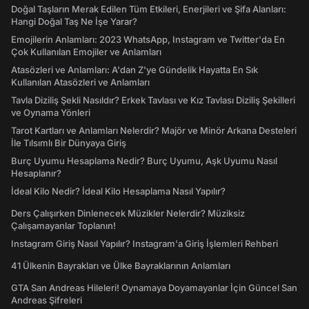
Doğal Taşların Merak Edilen Tüm Etkileri, Enerjileri ve Şifa Alanları:
Hangi Doğal Taş Ne İşe Yarar?
Emojilerin Anlamları: 2023 WhatsApp, Instagram ve Twitter'da En
Çok Kullanılan Emojiler ve Anlamları
Atasözleri ve Anlamları: A'dan Z'ye Gündelik Hayatta En Sık
Kullanılan Atasözleri ve Anlamları
Tavla Diziliş Şekli Nasıldır? Erkek Tavlası ve Kız Tavlası Diziliş Şekilleri
ve Oynama Yönleri
Tarot Kartları ve Anlamları Nelerdir? Majör ve Minör Arkana Desteleri
İle Tılsımlı Bir Dünyaya Giriş
Burç Uyumu Hesaplama Nedir? Burç Uyumu, Aşk Uyumu Nasıl
Hesaplanır?
İdeal Kilo Nedir? İdeal Kilo Hesaplama Nasıl Yapılır?
Ders Çalışırken Dinlenecek Müzikler Nelerdir? Müziksiz
Çalışamayanlar Toplanın!
Instagram Giriş Nasıl Yapılır? Instagram'a Giriş İşlemleri Rehberi
41 Ülkenin Bayrakları ve Ülke Bayraklarının Anlamları
GTA San Andreas Hileleri! Oynamaya Doyamayanlar İçin Güncel San
Andreas Şifreleri