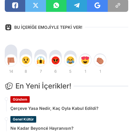
BU İÇERİĞE EMOJİYLE TEPKİ VER!
14
8
7
6
5
1
1
En Yeni İçerikler!
Gündem
Çerçeve Yasa Nedir, Kaç Oyla Kabul Edildi?
Genel Kültür
Ne Kadar Beyoncé Hayranısın?