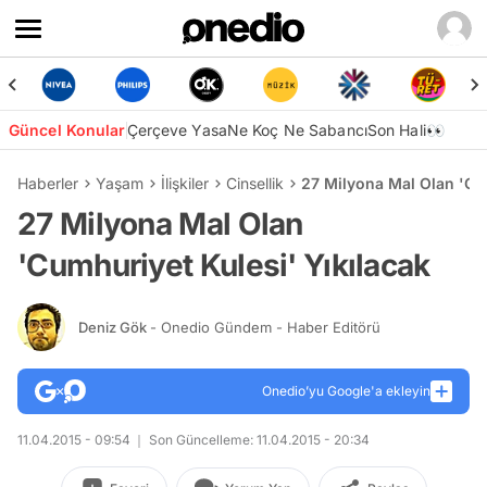
Güncel Konular
Çerçeve Yasa
Ne Koç Ne Sabancı
Son Hali👀
Haberler
Yaşam
İlişkiler
Cinsellik
27 Milyona Mal Olan 'Cum
27 Milyona Mal Olan
'Cumhuriyet Kulesi' Yıkılacak
Deniz Gök
- Onedio Gündem - Haber Editörü
Onedio’yu Google'a ekleyin
11.04.2015 - 09:54
Son Güncelleme: 11.04.2015 - 20:34