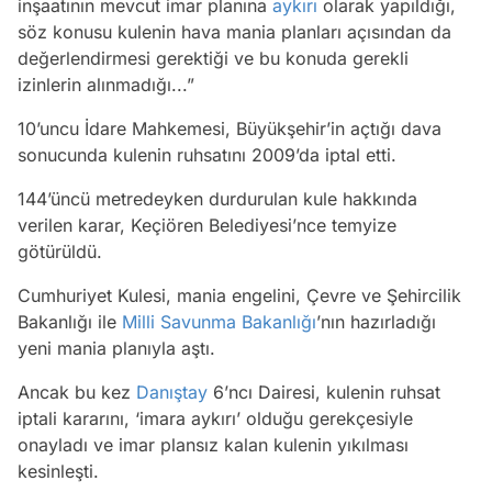
inşaatının mevcut imar planına
aykırı
olarak yapıldığı,
söz konusu kulenin hava mania planları açısından da
değerlendirmesi gerektiği ve bu konuda gerekli
izinlerin alınmadığı...”
10’uncu İdare Mahkemesi, Büyükşehir’in açtığı dava
sonucunda kulenin ruhsatını 2009’da iptal etti.
144’üncü metredeyken durdurulan kule hakkında
verilen karar, Keçiören Belediyesi’nce temyize
götürüldü.
Cumhuriyet Kulesi, mania engelini, Çevre ve Şehircilik
Bakanlığı ile
Milli Savunma Bakanlığı
’nın hazırladığı
yeni mania planıyla aştı.
Ancak bu kez
Danıştay
6’ncı Dairesi, kulenin ruhsat
iptali kararını, ‘imara aykırı’ olduğu gerekçesiyle
onayladı ve imar plansız kalan kulenin yıkılması
kesinleşti.