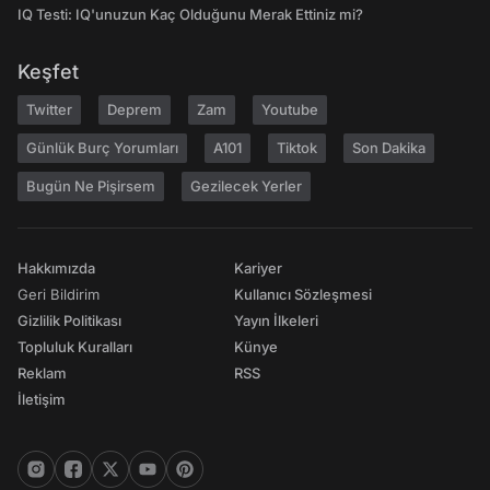
IQ Testi: IQ'unuzun Kaç Olduğunu Merak Ettiniz mi?
Keşfet
Twitter
Deprem
Zam
Youtube
Günlük Burç Yorumları
A101
Tiktok
Son Dakika
Bugün Ne Pişirsem
Gezilecek Yerler
Hakkımızda
Kariyer
Geri Bildirim
Kullanıcı Sözleşmesi
Gizlilik Politikası
Yayın İlkeleri
Topluluk Kuralları
Künye
Reklam
RSS
İletişim