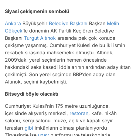
Siyasi çekişmenin sembolü
Ankara
Büyükşehir
Belediye Başkanı
Başkan
Melih
Gökçek
’le dönemin AK Partili Keçiören Belediye
Başkanı
Turgut Altınok
arasında pek çok konuda
çekişme yaşanmış, Cumhuriyet Kulesi de bu iki ismin
rekabeti sırasında mahkemelik olmuştu. Altınok,
2009’daki yerel seçimlerin hemen öncesinde
hakkındaki seks kasedi iddialarının ardından adaylıktan
çekilmişti. Son yerel seçimde BBP’den aday olan
Altınok, seçimi kaybetmişti.
Bitseydi böyle olacaktı
Cumhuriyet Kulesi’nin 175 metre uzunluğunda,
içerisinde alışveriş merkezi,
restoran
, kafe, nikâh
salonu, sergi salonu, müze, açık ve kapalı seyir
terasları
gibi
imkânların olması planlanıyordu
Zirvesinde ise
uzay
platformu ve teleskoplarla