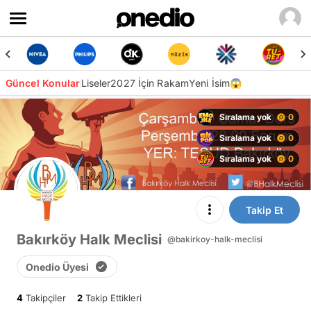
Güncel Konular
Liseler
2027 İçin Rakam
Yeni İsim😱
Sıralama yok
0
Sıralama yok
0
Sıralama yok
0
Takip Et
Bakırköy Halk Meclisi
@bakirkoy-halk-meclisi
Onedio Üyesi
4
Takipçiler
2
Takip Ettikleri