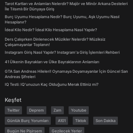
Tarot Kartları ve Anlamları Nelerdir? Majör ve Minör Arkana Desteleri
İle Tılsımlı Bir Dünyaya Giriş
Burç Uyumu Hesaplama Nedir? Burç Uyumu, Aşk Uyumu Nasıl
Hesaplanır?
İdeal Kilo Nedir? İdeal Kilo Hesaplama Nasıl Yapılır?
Ders Çalışırken Dinlenecek Müzikler Nelerdir? Müziksiz
Çalışamayanlar Toplanın!
Instagram Giriş Nasıl Yapılır? Instagram'a Giriş İşlemleri Rehberi
41 Ülkenin Bayrakları ve Ülke Bayraklarının Anlamları
GTA San Andreas Hileleri! Oynamaya Doyamayanlar İçin Güncel San
Andreas Şifreleri
IQ Testi: IQ'unuzun Kaç Olduğunu Merak Ettiniz mi?
Keşfet
Twitter
Deprem
Zam
Youtube
Günlük Burç Yorumları
A101
Tiktok
Son Dakika
Bugün Ne Pişirsem
Gezilecek Yerler