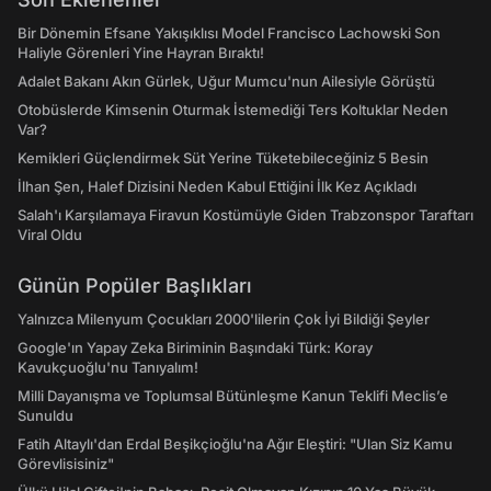
Bir Dönemin Efsane Yakışıklısı Model Francisco Lachowski Son
Haliyle Görenleri Yine Hayran Bıraktı!
Adalet Bakanı Akın Gürlek, Uğur Mumcu'nun Ailesiyle Görüştü
Otobüslerde Kimsenin Oturmak İstemediği Ters Koltuklar Neden
Var?
Kemikleri Güçlendirmek Süt Yerine Tüketebileceğiniz 5 Besin
İlhan Şen, Halef Dizisini Neden Kabul Ettiğini İlk Kez Açıkladı
Salah'ı Karşılamaya Firavun Kostümüyle Giden Trabzonspor Taraftarı
Viral Oldu
Günün Popüler Başlıkları
Yalnızca Milenyum Çocukları 2000'lilerin Çok İyi Bildiği Şeyler
Google'ın Yapay Zeka Biriminin Başındaki Türk: Koray
Kavukçuoğlu'nu Tanıyalım!
Milli Dayanışma ve Toplumsal Bütünleşme Kanun Teklifi Meclis’e
Sunuldu
Fatih Altaylı'dan Erdal Beşikçioğlu'na Ağır Eleştiri: "Ulan Siz Kamu
Görevlisisiniz"