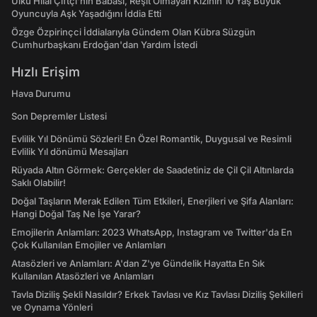
Ülkü Hilal Çiftçi'nin Babası, Reşit Olmayan Kızının 10 Yaş Büyük
Oyuncuyla Aşk Yaşadığını İddia Etti
Özge Özpirinçci İddialarıyla Gündem Olan Kübra Süzgün
Cumhurbaşkanı Erdoğan'dan Yardım İstedi
Hızlı Erişim
Hava Durumu
Son Depremler Listesi
Evlilik Yıl Dönümü Sözleri! En Özel Romantik, Duygusal ve Resimli
Evlilik Yıl dönümü Mesajları
Rüyada Altın Görmek: Gerçekler de Saadetiniz de Çil Çil Altınlarda
Saklı Olabilir!
Doğal Taşların Merak Edilen Tüm Etkileri, Enerjileri ve Şifa Alanları:
Hangi Doğal Taş Ne İşe Yarar?
Emojilerin Anlamları: 2023 WhatsApp, Instagram ve Twitter'da En
Çok Kullanılan Emojiler ve Anlamları
Atasözleri ve Anlamları: A'dan Z'ye Gündelik Hayatta En Sık
Kullanılan Atasözleri ve Anlamları
Tavla Diziliş Şekli Nasıldır? Erkek Tavlası ve Kız Tavlası Diziliş Şekilleri
ve Oynama Yönleri