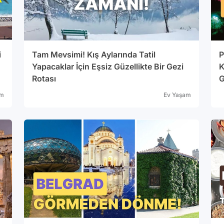
i
Tam Mevsimi! Kış Aylarında Tatil
P
Yapacaklar İçin Eşsiz Güzellikte Bir Gezi
K
Rotası
G
am
Ev Yaşam