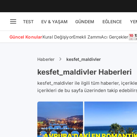
TEST
EV & YAŞAM
GÜNDEM
EĞLENCE
YE
Güncel Konular
Kural Değişiyor
Emekli Zammı
Acı Gerçekler
Haberler
kesfet_maldivler
kesfet_maldivler Haberleri
kesfet_maldivler ile ilgili tüm haberler, içerikl
içerikleri de bu sayfa üzerinden takip edebilirs