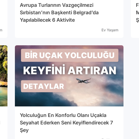
Avrupa Turlarının Vazgeçilmezi
F
Sırbistan’nın Başkenti Belgrad’da
M
Yapılabilecek 6 Aktivite
Ş
am
Ev Yaşam
Yolculuğun En Konforlu Olanı Uçakla
l
Seyahat Ederken Seni Keyiflendirecek 7
Şey