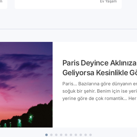
am
Ev Yaşam
Paris Deyince Aklınıza
Geliyorsa Kesinlikle 
Paris... Bazılarına göre dünyanın e
soğuk bir şehir. Benim için ise ye
yerine göre de çok romantik... Her ş
Ama bu fark sadece Eyfel Kulesi s
gidip tadını doyasıya çıkarmanız iç
çalışacağım.Hazırsanız başlayalım
işbirliği içeriyor.