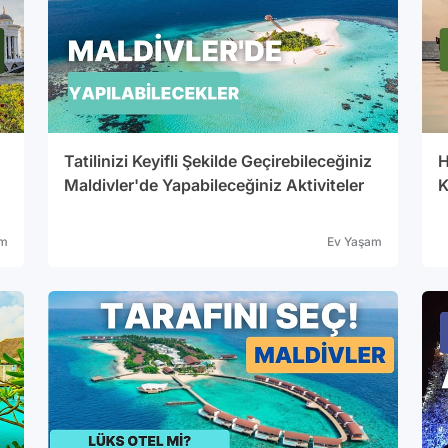
Tatilinizi Keyifli Şekilde Geçirebileceğiniz
H
u
Maldivler'de Yapabileceğiniz Aktiviteler
K
am
Ev Yaşam