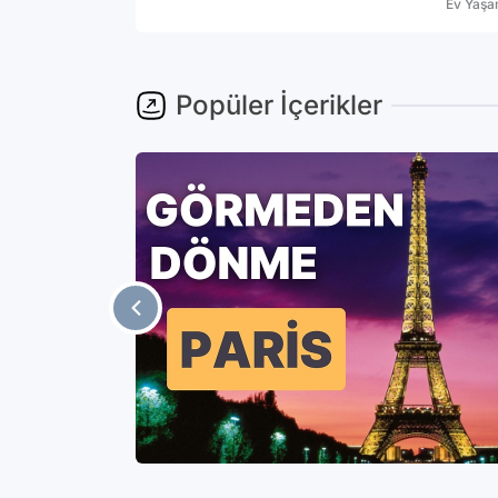
Ev Yaş
Popüler İçerikler
ercih
elmesi ve
ler ve
miyor.Siz de
ıtacak en
Ev Yaşam
birliği