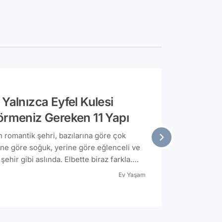
 Yalnızca Eyfel Kulesi
Görmeniz Gereken 11 Yapı
n romantik şehri, bazılarına göre çok
rine göre soğuk, yerine göre eğlenceli ve
ehir gibi aslında. Elbette biraz farkla.
anıyorsanız çok yanılıyorsunuz.Paris'e
Ev Yaşam
in gerekli tüm bilgileri sizinle paylaşmaya
 mı Paris turumuza?*Bu içerik marka