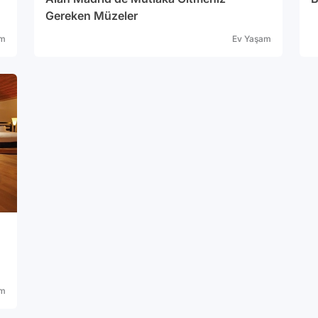
Gereken Müzeler
am
Ev Yaşam
am