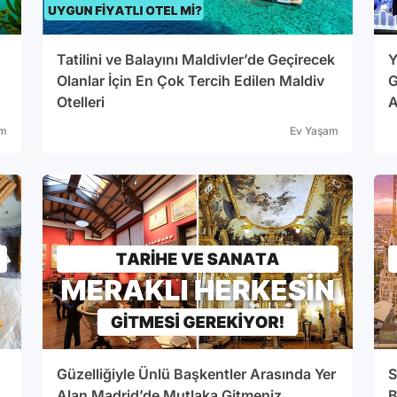
Tatilini ve Balayını Maldivler’de Geçirecek
Y
n
Olanlar İçin En Çok Tercih Edilen Maldiv
G
Otelleri
A
am
Ev Yaşam
Güzelliğiyle Ünlü Başkentler Arasında Yer
S
Alan Madrid’de Mutlaka Gitmeniz
B