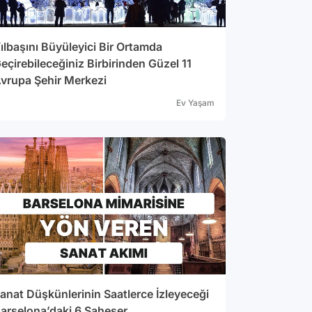
ılbaşını Büyüleyici Bir Ortamda
eçirebileceğiniz Birbirinden Güzel 11
vrupa Şehir Merkezi
Ev Yaşam
anat Düşkünlerinin Saatlerce İzleyeceği
arselona’daki 6 Şaheser