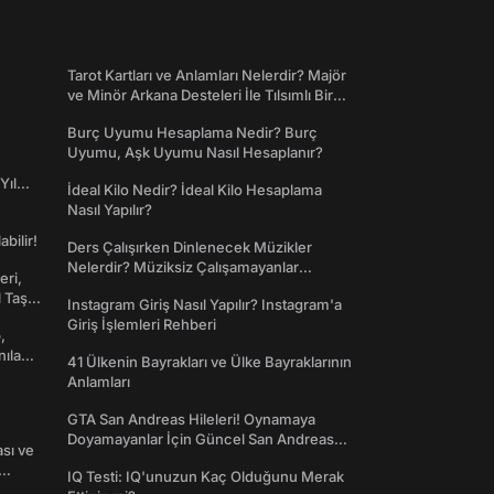
Tarot Kartları ve Anlamları Nelerdir? Majör
ve Minör Arkana Desteleri İle Tılsımlı Bir
Dünyaya Giriş
Burç Uyumu Hesaplama Nedir? Burç
Uyumu, Aşk Uyumu Nasıl Hesaplanır?
Yıl
İdeal Kilo Nedir? İdeal Kilo Hesaplama
Nasıl Yapılır?
abilir!
Ders Çalışırken Dinlenecek Müzikler
Nelerdir? Müziksiz Çalışamayanlar
eri,
Toplanın!
l Taş
Instagram Giriş Nasıl Yapılır? Instagram'a
Giriş İşlemleri Rehberi
,
nılan
41 Ülkenin Bayrakları ve Ülke Bayraklarının
Anlamları
GTA San Andreas Hileleri! Oynamaya
Doyamayanlar İçin Güncel San Andreas
ası ve
Şifreleri
IQ Testi: IQ'unuzun Kaç Olduğunu Merak