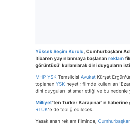
Yüksek Seçim Kurulu
, Cumhurbaşkanı Ad
itibaren yayınlanmaya başlanan
reklam
fi
görüntüsü' kullanılarak dini duyguların ist
MHP
YSK
Temsilcisi
Avukat
Kürşat Ergün'ün
toplanan
YSK
heyeti; filmde kullanılan 'Ez
dini duyguları istismar ettiği ve bu nedenl
Milliyet
'ten Türker Karapınar'ın haberine
RTÜK
'e de tebliğ edilecek.
Yasaklanan reklam filminde,
Cumhurbaşkanl