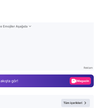
e Emojiler Aşağıda
Video
Test
Reklam
Gündem
 akışta gör!
Magazin
Video
Test
Tüm içerikleri