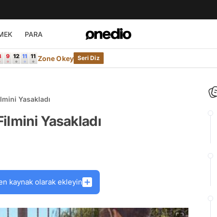
MEK
PARA
Zone Okey
Seri Diz
lmini Yasakladı
ilmini Yasakladı
en kaynak olarak ekleyin