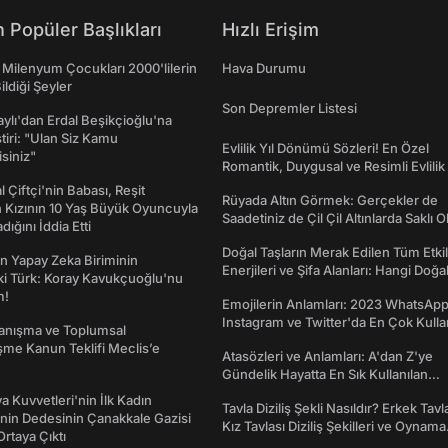
 Popüler Başlıkları
Hızlı Erişim
 Milenyum Çocukları 2000'lilerin
Hava Durumu
ildiği Şeyler
Son Depremler Listesi
taylı'dan Erdal Beşikçioğlu'na
ştiri: "Ulan Siz Kamu
Evlilik Yıl Dönümü Sözleri! En Özel
isiniz"
Romantik, Duygusal ve Resimli Evlilik 
dönümü Mesajları
l Çiftçi'nin Babası, Reşit
Rüyada Altın Görmek: Gerçekler de
 Kızının 10 Yaş Büyük Oyuncuyla
Saadetiniz de Çil Çil Altınlarda Saklı Ol
ığını İddia Etti
Doğal Taşların Merak Edilen Tüm Etkil
n Yapay Zeka Biriminin
Enerjileri ve Şifa Alanları: Hangi Doğa
ki Türk: Koray Kavukçuoğlu'nu
Ne İşe Yarar?
m!
Emojilerin Anlamları: 2023 WhatsApp
Instagram ve Twitter'da En Çok Kulla
yanışma ve Toplumsal
Emojiler ve Anlamları
me Kanun Teklifi Meclis’e
Atasözleri ve Anlamları: A'dan Z'ye
Gündelik Hayatta En Sık Kullanılan
Atasözleri ve Anlamları
a Kuvvetleri'nin İlk Kadın
Tavla Diziliş Şekli Nasıldır? Erkek Tavl
nin Dedesinin Çanakkale Gazisi
Kız Tavlası Diziliş Şekilleri ve Oynama
rtaya Çıktı
Yönleri