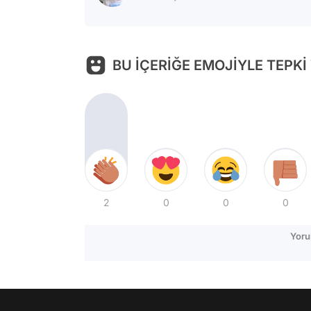
BU İÇERİĞE EMOJİYLE TEPKİ
2
0
0
0
Yoru