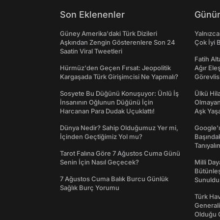
Son Eklenenler
Günün
Güney Amerika'daki Türk Dizileri
Yalnızca
Aşkından Zengin Gösterenlere Son 24
Çok İyi B
Saatin Viral Tweetleri
Fatih Al
Hürmüz'den Geçen Fırsat: Jeopolitik
Ağır Ele
Kargaşada Türk Girişimcisi Ne Yapmalı?
Görevlis
Sosyete Bu Düğünü Konuşuyor: Ünlü İş
Ülkü Hila
İnsanının Oğlunun Düğünü İçin
Olmayan
Harcanan Para Dudak Uçuklattı!
Aşk Yaşad
Dünya Nedir? Sahip Olduğumuz Yer mi,
Google'ı
İçinden Geçtiğimiz Yol mu?
Başında
Tanıyalı
Tarot Falına Göre 7 Ağustos Cuma Günü
Senin İçin Nasıl Geçecek?
Milli Da
Bütünleş
7 Ağustos Cuma Balık Burcu Günlük
Sunuldu
Sağlık Burç Yorumu
Türk Hav
Generali
Olduğu O