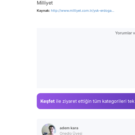
Milliyet
Kaynak:
http://www.milliyet.com.tr/ysk-erdoga...
Yorumlar v
Keşfet
ile ziyaret ettiğin
tüm kategorileri tek
adem kara
Onedio Üyesi