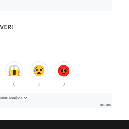
 VER!
0
0
0
mlar Aşağıda
Reklam