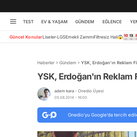
TEST
EV & YAŞAM
GÜNDEM
EĞLENCE
YE
Güncel Konular
Liseler-LGS
Emekli Zammı
Filtresiz Hali😱
Haberler
Gündem
YSK, Erdoğan'ın Reklam Fi
YSK, Erdoğan'ın Reklam F
adem kara
- Onedio Üyesi
05.08.2014 - 16:00
Onedio’yu Google’da tercih edil