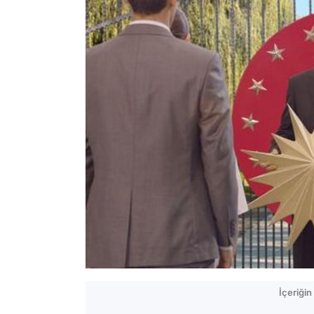
İçeriği