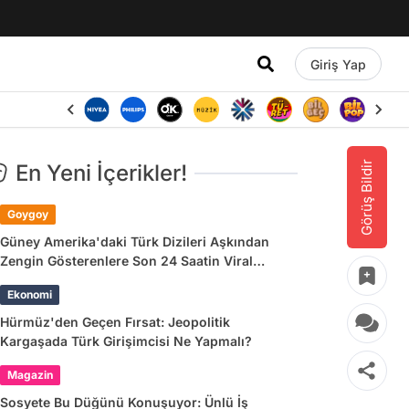
Giriş Yap
Görüş Bildir
En Yeni İçerikler!
Goygoy
Güney Amerika'daki Türk Dizileri Aşkından
Zengin Gösterenlere Son 24 Saatin Viral
Tweetleri
Ekonomi
Hürmüz'den Geçen Fırsat: Jeopolitik
Kargaşada Türk Girişimcisi Ne Yapmalı?
Magazin
Sosyete Bu Düğünü Konuşuyor: Ünlü İş