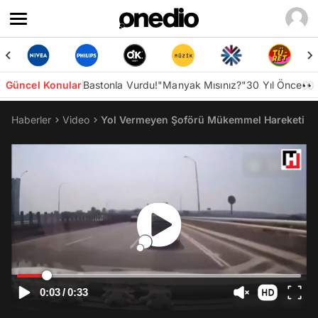
Güncel Konular
Bastonla Vurdu!
"Manyak Mısınız?"
30 Yıl Önce👀
Haberler
Video
Yol Vermeyen Şoförü Mükemmel Hareketi ile
0:03
/
0:33