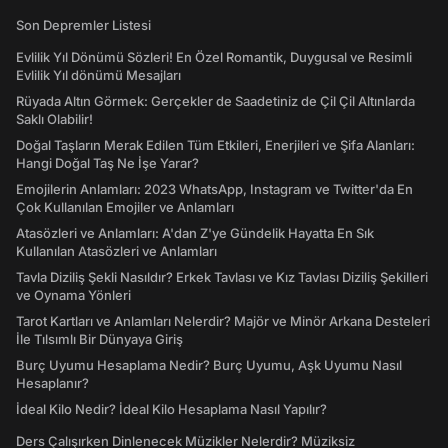
Son Depremler Listesi
Evlilik Yıl Dönümü Sözleri! En Özel Romantik, Duygusal ve Resimli
Evlilik Yıl dönümü Mesajları
Rüyada Altın Görmek: Gerçekler de Saadetiniz de Çil Çil Altınlarda
Saklı Olabilir!
Doğal Taşların Merak Edilen Tüm Etkileri, Enerjileri ve Şifa Alanları:
Hangi Doğal Taş Ne İşe Yarar?
Emojilerin Anlamları: 2023 WhatsApp, Instagram ve Twitter'da En
Çok Kullanılan Emojiler ve Anlamları
Atasözleri ve Anlamları: A'dan Z'ye Gündelik Hayatta En Sık
Kullanılan Atasözleri ve Anlamları
Tavla Diziliş Şekli Nasıldır? Erkek Tavlası ve Kız Tavlası Diziliş Şekilleri
ve Oynama Yönleri
Tarot Kartları ve Anlamları Nelerdir? Majör ve Minör Arkana Desteleri
İle Tılsımlı Bir Dünyaya Giriş
Burç Uyumu Hesaplama Nedir? Burç Uyumu, Aşk Uyumu Nasıl
Hesaplanır?
İdeal Kilo Nedir? İdeal Kilo Hesaplama Nasıl Yapılır?
Ders Çalışırken Dinlenecek Müzikler Nelerdir? Müziksiz