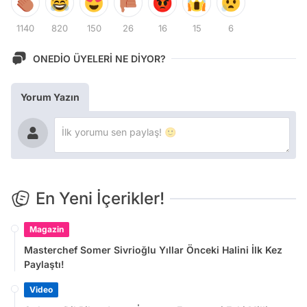
1140
820
150
26
16
15
6
ONEDİO ÜYELERİ NE DİYOR?
Yorum Yazın
En Yeni İçerikler!
Magazin
Masterchef Somer Sivrioğlu Yıllar Önceki Halini İlk Kez
Paylaştı!
Video