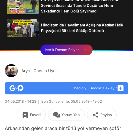
Sevinci Sırasında Tünele Düşünce Hem
Sakatlandı Hem Golü Sayılmadı
Hindistan’da Havalimanı Açılışına Katılan Halk
Peyzajdaki Bitkileri Söküp Götürdü
İçerik Devam Ediyor
Arya
- Onedio Üyesi
Onedio’yu Google'a ekleyin
04.05.2018 - 14:23
Son Güncelleme: 05.05.2018 - 19:02
Favori
Yorum Yap
Paylaş
Arkasından gelen araca bir türlü yol vermeyen şoför