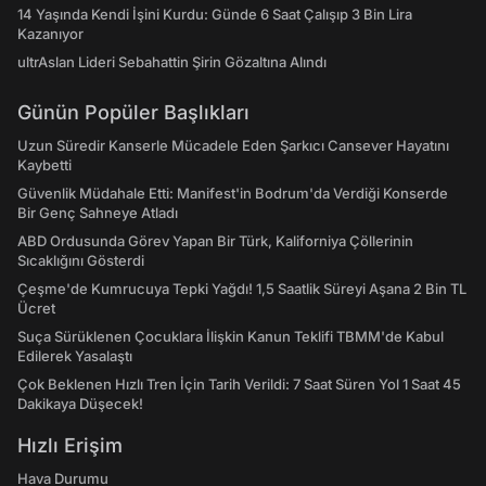
14 Yaşında Kendi İşini Kurdu: Günde 6 Saat Çalışıp 3 Bin Lira
Kazanıyor
ultrAslan Lideri Sebahattin Şirin Gözaltına Alındı
Günün Popüler Başlıkları
Uzun Süredir Kanserle Mücadele Eden Şarkıcı Cansever Hayatını
Kaybetti
Güvenlik Müdahale Etti: Manifest'in Bodrum'da Verdiği Konserde
Bir Genç Sahneye Atladı
ABD Ordusunda Görev Yapan Bir Türk, Kaliforniya Çöllerinin
Sıcaklığını Gösterdi
Çeşme'de Kumrucuya Tepki Yağdı! 1,5 Saatlik Süreyi Aşana 2 Bin TL
Ücret
Suça Sürüklenen Çocuklara İlişkin Kanun Teklifi TBMM'de Kabul
Edilerek Yasalaştı
Çok Beklenen Hızlı Tren İçin Tarih Verildi: 7 Saat Süren Yol 1 Saat 45
Dakikaya Düşecek!
Hızlı Erişim
Hava Durumu