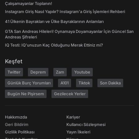
Çalışamayanlar Toplanın!
Instagram Giriş Nasıl Yapılır? Instagram'a Giriş İşlemleri Rehberi
41 Ülkenin Bayrakları ve Ülke Bayraklarının Anlamları
GTA San Andreas Hileleri! Oynamaya Doyamayanlar İçin Güncel San
Andreas Şifreleri
IQ Testi: IQ'unuzun Kaç Olduğunu Merak Ettiniz mi?
Keşfet
Twitter
Deprem
Zam
Youtube
Günlük Burç Yorumları
A101
Tiktok
Son Dakika
Bugün Ne Pişirsem
Gezilecek Yerler
Hakkımızda
Kariyer
Geri Bildirim
Kullanıcı Sözleşmesi
Gizlilik Politikası
Yayın İlkeleri