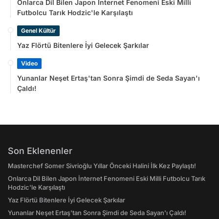
Onlarca Dil Bilen Japon İnternet Fenomeni Eski Milli
Futbolcu Tarık Hodzic'le Karşılaştı
Genel Kültür
Yaz Flörtü Bitenlere İyi Gelecek Şarkılar
Video
Yunanlar Neşet Ertaş'tan Sonra Şimdi de Seda Sayan'ı
Çaldı!
Son Eklenenler
Masterchef Somer Sivrioğlu Yıllar Önceki Halini İlk Kez Paylaştı!
Onlarca Dil Bilen Japon İnternet Fenomeni Eski Milli Futbolcu Tarık
Hodzic'le Karşılaştı
Yaz Flörtü Bitenlere İyi Gelecek Şarkılar
Yunanlar Neşet Ertaş'tan Sonra Şimdi de Seda Sayan'ı Çaldı!