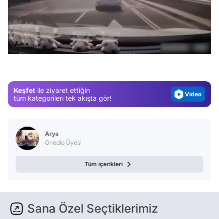
Video
/
Test
Gündem
Magazin
Keşfet
ile ziyaret ettiğin
Video
tüm kategorileri tek akışta gör!
Test
Arya
Onedio Üyesi
Tüm içerikleri
Sana Özel Seçtiklerimiz