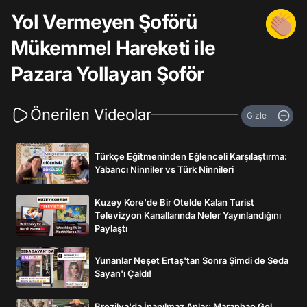
Yol Vermeyen Şoförü
Mükemmel Hareketi ile
Pazara Yollayan Şoför
Önerilen Videolar
Gizle
Türkçe Eğitmeninden Eğlenceli Karşılaştırma:
Yabancı Ninniler vs Türk Ninnileri
Kuzey Kore'de Bir Otelde Kalan Turist
Televizyon Kanallarında Neler Yayınlandığını
Paylaştı
Yunanlar Neşet Ertaş'tan Sonra Şimdi de Seda
Sayan'ı Çaldı!
Brezilya'da İnanılmaz Anlar: Maranhao Gol