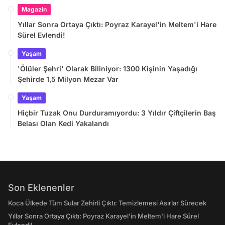
Magazin
Yıllar Sonra Ortaya Çıktı: Poyraz Karayel'in Meltem'i Hare
Sürel Evlendi!
Yaşam
'Ölüler Şehri' Olarak Biliniyor: 1300 Kişinin Yaşadığı
Şehirde 1,5 Milyon Mezar Var
Yaşam
Hiçbir Tuzak Onu Durduramıyordu: 3 Yıldır Çiftçilerin Baş
Belası Olan Kedi Yakalandı
Son Eklenenler
Koca Ülkede Tüm Sular Zehirli Çıktı: Temizlemesi Asırlar Sürecek
Yıllar Sonra Ortaya Çıktı: Poyraz Karayel'in Meltem'i Hare Sürel