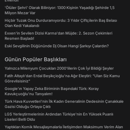
Evlendi!
'Ölüler Şehri' Olarak Biliniyor: 1300 Kişinin Yaşadığı Şehirde 1,5
Milyon Mezar Var
Hiçbir Tuzak Onu Durduramıyordu: 3 Yıldır Çiftçilerin Baş Belası
Olan Kedi Yakalandı
Exxen'in Sevilen Dizisi Karma'dan Müjde: 2. Sezon Çekimleri
Resmen Başladı!
Eski Sevgilinin Düğününde Dj Olsan Hangi Şarkıyı Çalardın?
Günün Popüler Başlıkları
Yalnızca Milenyum Çocukları 2000'lilerin Çok İyi Bildiği Şeyler
Fatih Altaylı'dan Erdal Beşikçioğlu'na Ağır Eleştiri: "Ulan Siz Kamu
Görevlisisiniz"
Google'ın Yapay Zeka Biriminin Başındaki Türk: Koray
Kavukçuoğlu'nu Tanıyalım!
Türk Hava Kuvvetleri'nin İlk Kadın Generalinin Dedesinin Çanakkale
Gazisi Olduğu Ortaya Çıktı
LGS Yerleştirmelerinin Ardından Türkiye'nin En Yüksek Puanlı
Liseleri Belli Oldu
Yaptıkları Komik Mesajlaşmalarla İletişimden Maksimum Verim Alan