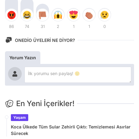
86
74
31
2
1
1
0
ONEDİO ÜYELERİ NE DİYOR?
Yorum Yazın
En Yeni İçerikler!
Yaşam
Koca Ülkede Tüm Sular Zehirli Çıktı: Temizlemesi Asırlar
Sürecek