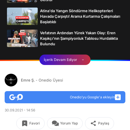
Atina'da Yangın Söndürme Helikopterleri
Havada Çarpıştı! Arama Kurtarma Çalışmaları
Başlatıldı
Vefatının Ardından Yürek Yakan Olay: Eren
Kaşıkçı’nın Şampiyonluk Tablosu Hurdalıkta
Bulundu
İçerik Devam Ediyor
Emre Ş.
- Onedio Üyesi
Onedio’yu Google'a ekleyin
30.09.2021 - 14:56
Favori
Yorum Yap
Paylaş