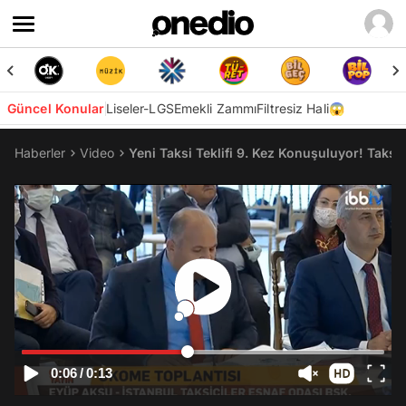
Güncel Konular
Liseler-LGS
Emekli Zammı
Filtresiz Hali😱
Haberler
Video
Yeni Taksi Teklifi 9. Kez Konuşuluyor! Taksi
0:06
/
0:13