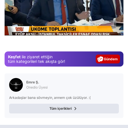
/
Video
Test
Keşfet
ile ziyaret ettiğin
Gündem
tüm kategorileri tek akışta gör!
Magazin
Video
Emre Ş.
Test
Onedio Üyesi
Arkadaşlar bana sövmeyin, annem çok üzülüyor. :(
Tüm içerikleri