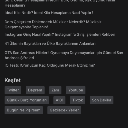
Burç Uyumu Hesaplama Nedir? Burç Uyumu, Aşk Uyumu Nasıl
Hesaplanır?
İdeal Kilo Nedir? İdeal Kilo Hesaplama Nasıl Yapılır?
Ders Çalışırken Dinlenecek Müzikler Nelerdir? Müziksiz
Çalışamayanlar Toplanın!
Instagram Giriş Nasıl Yapılır? Instagram'a Giriş İşlemleri Rehberi
41 Ülkenin Bayrakları ve Ülke Bayraklarının Anlamları
GTA San Andreas Hileleri! Oynamaya Doyamayanlar İçin Güncel San
Andreas Şifreleri
IQ Testi: IQ'unuzun Kaç Olduğunu Merak Ettiniz mi?
Keşfet
Twitter
Deprem
Zam
Youtube
Günlük Burç Yorumları
A101
Tiktok
Son Dakika
Bugün Ne Pişirsem
Gezilecek Yerler