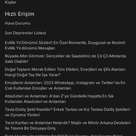
Kişiler
Hızlı Erişim
Hava Durumu
Son Depremler Listesi
Evlilik Yıl Dönümü Sözleri! En Özel Romantik, Duygusal ve Resimli
Evlilik Yıl dönümü Mesajları
Rüyada Altın Görmek: Gerçekler de Saadetiniz de Çil Çil Altınlarda
Saklı Olabilir!
Doğal Taşların Merak Edilen Tüm Etkileri, Enerjileri ve Şifa Alanları:
Hangi Doğal Taş Ne İşe Yarar?
Emojilerin Anlamları: 2023 WhatsApp, Instagram ve Twitter'da En
Çok Kullanılan Emojiler ve Anlamları
Atasözleri ve Anlamları: A'dan Z'ye Gündelik Hayatta En Sık
Kullanılan Atasözleri ve Anlamları
Tavla Diziliş Şekli Nasıldır? Erkek Tavlası ve Kız Tavlası Diziliş Şekilleri
ve Oynama Yönleri
Tarot Kartları ve Anlamları Nelerdir? Majör ve Minör Arkana Desteleri
İle Tılsımlı Bir Dünyaya Giriş