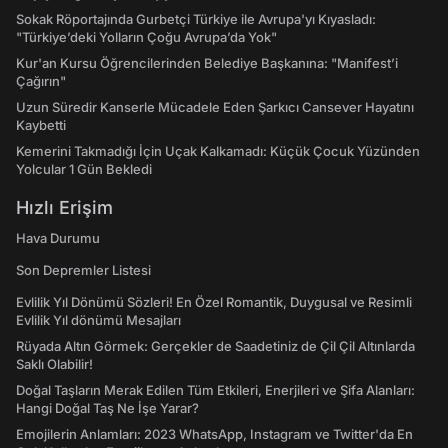
Sokak Röportajında Gurbetçi Türkiye ile Avrupa'yı Kıyasladı:
"Türkiye’deki Yolların Çoğu Avrupa’da Yok"
Kur'an Kursu Öğrencilerinden Belediye Başkanına: "Manifest’i
Çağırın"
Uzun Süredir Kanserle Mücadele Eden Şarkıcı Cansever Hayatını
Kaybetti
Kemerini Takmadığı İçin Uçak Kalkamadı: Küçük Çocuk Yüzünden
Yolcular 1 Gün Bekledi
Hızlı Erişim
Hava Durumu
Son Depremler Listesi
Evlilik Yıl Dönümü Sözleri! En Özel Romantik, Duygusal ve Resimli
Evlilik Yıl dönümü Mesajları
Rüyada Altın Görmek: Gerçekler de Saadetiniz de Çil Çil Altınlarda
Saklı Olabilir!
Doğal Taşların Merak Edilen Tüm Etkileri, Enerjileri ve Şifa Alanları:
Hangi Doğal Taş Ne İşe Yarar?
Emojilerin Anlamları: 2023 WhatsApp, Instagram ve Twitter'da En