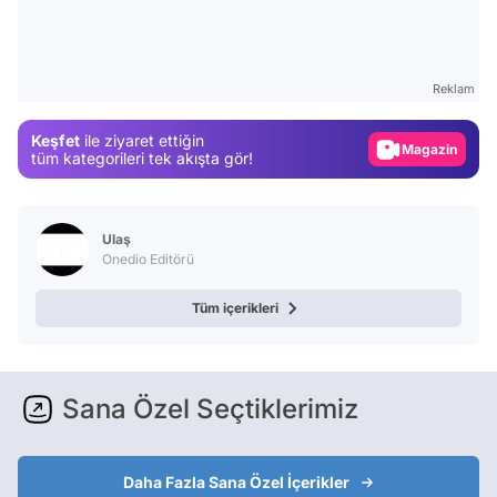
Video
Test
Reklam
Gündem
Keşfet
ile ziyaret ettiğin
Magazin
tüm kategorileri tek akışta gör!
Video
Test
Ulaş
Onedio Editörü
Tüm içerikleri
Sana Özel Seçtiklerimiz
Daha Fazla Sana Özel İçerikler