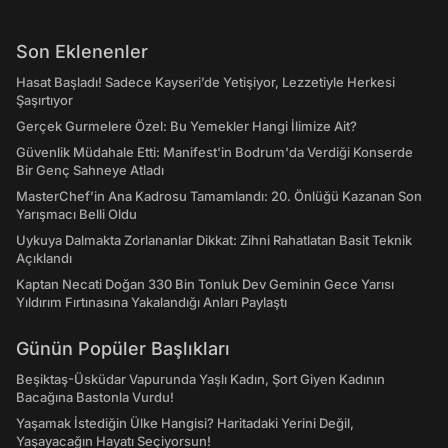
Son Eklenenler
Hasat Başladı! Sadece Kayseri’de Yetişiyor, Lezzetiyle Herkesi
Şaşırtıyor
Gerçek Gurmelere Özel: Bu Yemekler Hangi İlimize Ait?
Güvenlik Müdahale Etti: Manifest'in Bodrum'da Verdiği Konserde
Bir Genç Sahneye Atladı
MasterChef’in Ana Kadrosu Tamamlandı: 20. Önlüğü Kazanan Son
Yarışmacı Belli Oldu
Uykuya Dalmakta Zorlananlar Dikkat: Zihni Rahatlatan Basit Teknik
Açıklandı
Kaptan Necati Doğan 330 Bin Tonluk Dev Geminin Gece Yarısı
Yıldırım Fırtınasına Yakalandığı Anları Paylaştı
Günün Popüler Başlıkları
Beşiktaş-Üsküdar Vapurunda Yaşlı Kadın, Şort Giyen Kadının
Bacağına Bastonla Vurdu!
Yaşamak İstediğin Ülke Hangisi? Haritadaki Yerini Değil,
Yaşayacağın Hayatı Seçiyorsun!