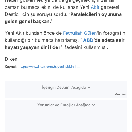
Hedef göstermek ya da dalga geçmek için zaman
zaman bulmaca ekini de kullanan Yeni
Akit
gazetesi
Destici için şu soruyu sordu:
‘Paralelcilerin oyununa
gelen genel başkan.’
Yeni Akit bundan önce de
Fethullah Gülen
’in fotoğrafını
kullandığı bir bulmaca hazırlamış, ‘
ABD
’de adeta esir
hayatı yaşayan dini lider’
ifadesini kullanmıştı.
Diken
Kaynak:
http://www.diken.com.tr/yeni-akitin-h...
İçeriğin Devamı Aşağıda
Reklam
Yorumlar ve Emojiler Aşağıda