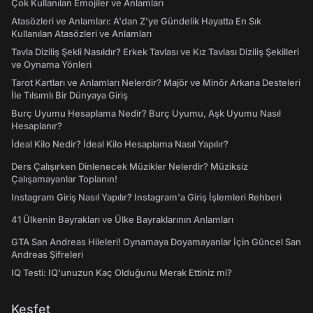
Çok Kullanılan Emojiler ve Anlamları
Atasözleri ve Anlamları: A'dan Z'ye Gündelik Hayatta En Sık
Kullanılan Atasözleri ve Anlamları
Tavla Diziliş Şekli Nasıldır? Erkek Tavlası ve Kız Tavlası Diziliş Şekilleri
ve Oynama Yönleri
Tarot Kartları ve Anlamları Nelerdir? Majör ve Minör Arkana Desteleri
İle Tılsımlı Bir Dünyaya Giriş
Burç Uyumu Hesaplama Nedir? Burç Uyumu, Aşk Uyumu Nasıl
Hesaplanır?
İdeal Kilo Nedir? İdeal Kilo Hesaplama Nasıl Yapılır?
Ders Çalışırken Dinlenecek Müzikler Nelerdir? Müziksiz
Çalışamayanlar Toplanın!
Instagram Giriş Nasıl Yapılır? Instagram'a Giriş İşlemleri Rehberi
41 Ülkenin Bayrakları ve Ülke Bayraklarının Anlamları
GTA San Andreas Hileleri! Oynamaya Doyamayanlar İçin Güncel San
Andreas Şifreleri
IQ Testi: IQ'unuzun Kaç Olduğunu Merak Ettiniz mi?
Keşfet