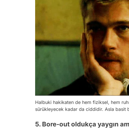
Halbuki hakikaten de hem fiziksel, hem ruh
sürükleyecek kadar da ciddidir. Asla basit b
5. Bore-out oldukça yaygın ama