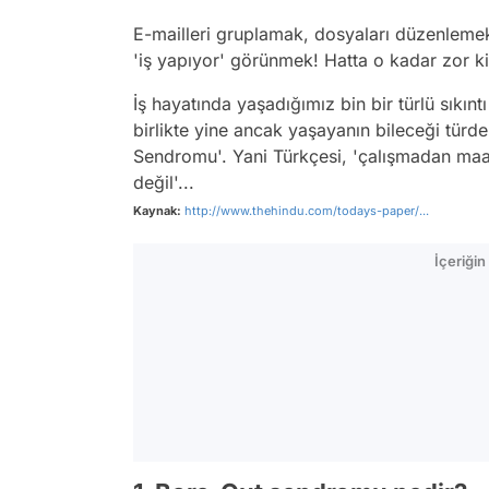
E-mailleri gruplamak, dosyaları düzenlemek,
'iş yapıyor' görünmek! Hatta o kadar zor ki 
İş hayatında yaşadığımız bin bir türlü sıkın
birlikte yine ancak yaşayanın bileceği türd
Sendromu'. Yani Türkçesi, 'çalışmadan maaş
değil'...
Kaynak:
http://www.thehindu.com/todays-paper/...
İçeriği