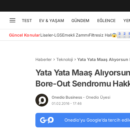
TEST
EV & YAŞAM
GÜNDEM
EĞLENCE
YE
Güncel Konular
Liseler-LGS
Emekli Zammı
Filtresiz Hali😱
Haberler
Teknoloji
Yata Yata Maaş Alıyorsun
Her Şey
Yata Yata Maaş Alıyorsun
Bore-Out Sendromu Hakk
Onedio Business
- Onedio Üyesi
01.02.2016 - 17:46
Onedio’yu Google’da tercih edil