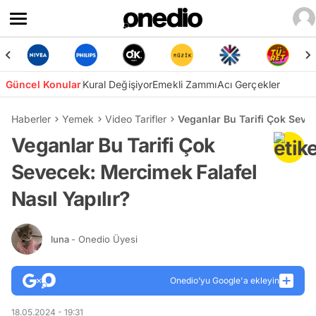
Güncel Konular
Kural Değişiyor
Emekli Zammı
Acı Gerçekler
Haberler
Yemek
Video Tarifler
Veganlar Bu Tarifi Çok Sevec
Veganlar Bu Tarifi Çok
Sevecek: Mercimek Falafel
Nasıl Yapılır?
luna
- Onedio Üyesi
Onedio’yu Google'a ekleyin
18.05.2024 - 19:31