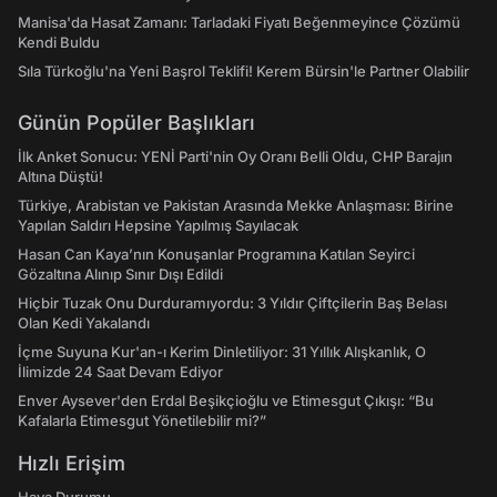
Manisa'da Hasat Zamanı: Tarladaki Fiyatı Beğenmeyince Çözümü
Kendi Buldu
Sıla Türkoğlu'na Yeni Başrol Teklifi! Kerem Bürsin'le Partner Olabilir
Günün Popüler Başlıkları
İlk Anket Sonucu: YENİ Parti'nin Oy Oranı Belli Oldu, CHP Barajın
Altına Düştü!
Türkiye, Arabistan ve Pakistan Arasında Mekke Anlaşması: Birine
Yapılan Saldırı Hepsine Yapılmış Sayılacak
Hasan Can Kaya’nın Konuşanlar Programına Katılan Seyirci
Gözaltına Alınıp Sınır Dışı Edildi
Hiçbir Tuzak Onu Durduramıyordu: 3 Yıldır Çiftçilerin Baş Belası
Olan Kedi Yakalandı
İçme Suyuna Kur'an-ı Kerim Dinletiliyor: 31 Yıllık Alışkanlık, O
İlimizde 24 Saat Devam Ediyor
Enver Aysever'den Erdal Beşikçioğlu ve Etimesgut Çıkışı: “Bu
Kafalarla Etimesgut Yönetilebilir mi?”
Hızlı Erişim