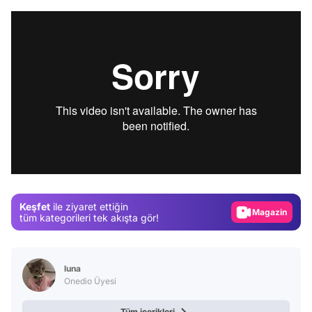
Video
Test
Gündem
Keşfet
ile ziyaret ettiğin
Magazin
tüm kategorileri tek akışta gör!
Video
Test
luna
Onedio Üyesi
Tüm içerikleri