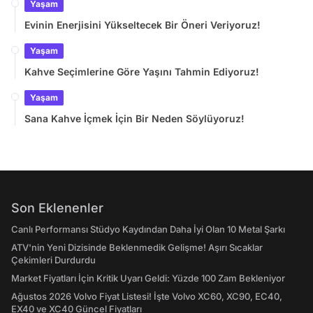
Yaşam
Evinin Enerjisini Yükseltecek Bir Öneri Veriyoruz!
Yaşam
Kahve Seçimlerine Göre Yaşını Tahmin Ediyoruz!
Yaşam
Sana Kahve İçmek İçin Bir Neden Söylüyoruz!
Son Eklenenler
Canlı Performansı Stüdyo Kaydından Daha İyi Olan 10 Metal Şarkı
ATV'nin Yeni Dizisinde Beklenmedik Gelişme! Aşırı Sıcaklar
Çekimleri Durdurdu
Market Fiyatları İçin Kritik Uyarı Geldi: Yüzde 100 Zam Bekleniyor
Ağustos 2026 Volvo Fiyat Listesi! İşte Volvo XC60, XC90, EC40,
EX40 ve XC40 Güncel Fiyatları