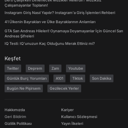
Ders Çalışırken Dinlenecek Müzikler Nelerdir? Müziksiz
Çalışamayanlar Toplanın!
Instagram Giriş Nasıl Yapılır? Instagram'a Giriş İşlemleri Rehberi
41 Ülkenin Bayrakları ve Ülke Bayraklarının Anlamları
GTA San Andreas Hileleri! Oynamaya Doyamayanlar İçin Güncel San
Andreas Şifreleri
IQ Testi: IQ'unuzun Kaç Olduğunu Merak Ettiniz mi?
Keşfet
Twitter
Deprem
Zam
Youtube
Günlük Burç Yorumları
A101
Tiktok
Son Dakika
Bugün Ne Pişirsem
Gezilecek Yerler
Hakkımızda
Kariyer
Geri Bildirim
Kullanıcı Sözleşmesi
Gizlilik Politikası
Yayın İlkeleri