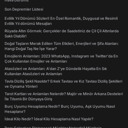
Hava Durumu
Son Depremler Listesi
Evlilik Yıl Dönümü Sözleri! En Özel Romantik, Duygusal ve Resimli
Evlilik Yıl dönümü Mesajları
Rüyada Altın Görmek: Gerçekler de Saadetiniz de Çil Çil Altınlarda
Saklı Olabilir!
Doğal Taşların Merak Edilen Tüm Etkileri, Enerjileri ve Şifa Alanları:
Hangi Doğal Taş Ne İşe Yarar?
Emojilerin Anlamları: 2023 WhatsApp, Instagram ve Twitter'da En
Çok Kullanılan Emojiler ve Anlamları
Atasözleri ve Anlamları: A'dan Z'ye Gündelik Hayatta En Sık
Kullanılan Atasözleri ve Anlamları
Tavla Diziliş Şekli Nasıldır? Erkek Tavlası ve Kız Tavlası Diziliş Şekilleri
ve Oynama Yönleri
Tarot Kartları ve Anlamları Nelerdir? Majör ve Minör Arkana Desteleri
İle Tılsımlı Bir Dünyaya Giriş
Burç Uyumu Hesaplama Nedir? Burç Uyumu, Aşk Uyumu Nasıl
Hesaplanır?
İdeal Kilo Nedir? İdeal Kilo Hesaplama Nasıl Yapılır?