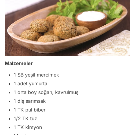
Malzemeler
1 SB yeşil mercimek
1 adet yumurta
1 orta boy soğan, kavrulmuş
1 diş sarımsak
1 TK pul biber
1/2 TK tuz
1 TK kimyon