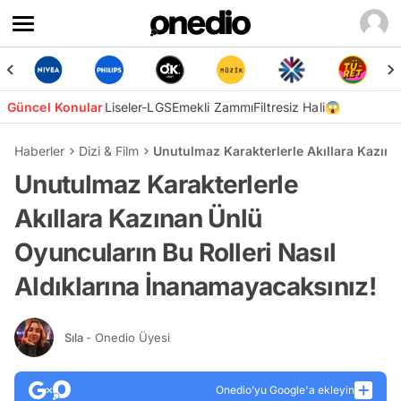
Güncel Konular
Liseler-LGS
Emekli Zammı
Filtresiz Hali😱
Haberler
Dizi & Film
Unutulmaz Karakterlerle Akıllara Kazına
Unutulmaz Karakterlerle
Akıllara Kazınan Ünlü
Oyuncuların Bu Rolleri Nasıl
Aldıklarına İnanamayacaksınız!
Sıla
- Onedio Üyesi
Onedio’yu Google'a ekleyin