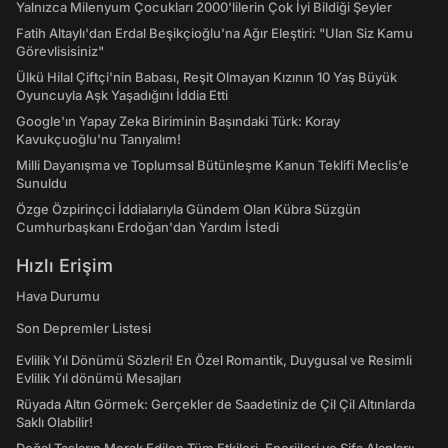
Yalnızca Milenyum Çocukları 2000'lilerin Çok İyi Bildiği Şeyler
Fatih Altaylı'dan Erdal Beşikçioğlu'na Ağır Eleştiri: "Ulan Siz Kamu
Görevlisisiniz"
Ülkü Hilal Çiftçi'nin Babası, Reşit Olmayan Kızının 10 Yaş Büyük
Oyuncuyla Aşk Yaşadığını İddia Etti
Google'ın Yapay Zeka Biriminin Başındaki Türk: Koray
Kavukçuoğlu'nu Tanıyalım!
Milli Dayanışma ve Toplumsal Bütünleşme Kanun Teklifi Meclis’e
Sunuldu
Özge Özpirinçci İddialarıyla Gündem Olan Kübra Süzgün
Cumhurbaşkanı Erdoğan'dan Yardım İstedi
Hızlı Erişim
Hava Durumu
Son Depremler Listesi
Evlilik Yıl Dönümü Sözleri! En Özel Romantik, Duygusal ve Resimli
Evlilik Yıl dönümü Mesajları
Rüyada Altın Görmek: Gerçekler de Saadetiniz de Çil Çil Altınlarda
Saklı Olabilir!