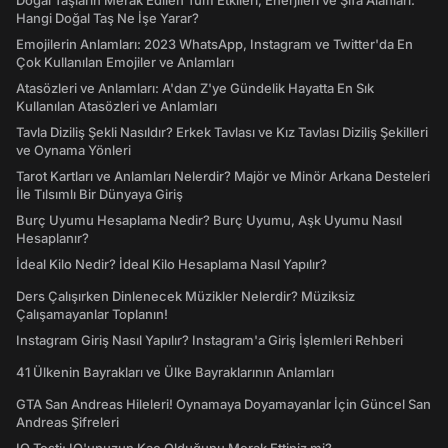
Doğal Taşların Merak Edilen Tüm Etkileri, Enerjileri ve Şifa Alanları:
Hangi Doğal Taş Ne İşe Yarar?
Emojilerin Anlamları: 2023 WhatsApp, Instagram ve Twitter'da En
Çok Kullanılan Emojiler ve Anlamları
Atasözleri ve Anlamları: A'dan Z'ye Gündelik Hayatta En Sık
Kullanılan Atasözleri ve Anlamları
Tavla Diziliş Şekli Nasıldır? Erkek Tavlası ve Kız Tavlası Diziliş Şekilleri
ve Oynama Yönleri
Tarot Kartları ve Anlamları Nelerdir? Majör ve Minör Arkana Desteleri
İle Tılsımlı Bir Dünyaya Giriş
Burç Uyumu Hesaplama Nedir? Burç Uyumu, Aşk Uyumu Nasıl
Hesaplanır?
İdeal Kilo Nedir? İdeal Kilo Hesaplama Nasıl Yapılır?
Ders Çalışırken Dinlenecek Müzikler Nelerdir? Müziksiz
Çalışamayanlar Toplanın!
Instagram Giriş Nasıl Yapılır? Instagram'a Giriş İşlemleri Rehberi
41 Ülkenin Bayrakları ve Ülke Bayraklarının Anlamları
GTA San Andreas Hileleri! Oynamaya Doyamayanlar İçin Güncel San
Andreas Şifreleri