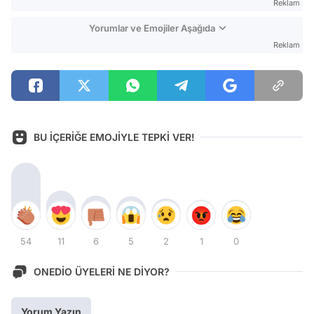
Reklam
Yorumlar ve Emojiler Aşağıda
Reklam
BU İÇERİĞE EMOJİYLE TEPKİ VER!
54
11
6
5
2
1
0
ONEDİO ÜYELERİ NE DİYOR?
Yorum Yazın