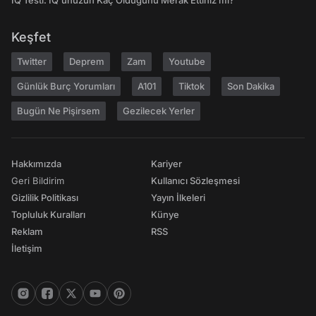
IQ Testi: IQ'unuzun Kaç Olduğunu Merak Ettiniz mi?
Keşfet
Twitter
Deprem
Zam
Youtube
Günlük Burç Yorumları
A101
Tiktok
Son Dakika
Bugün Ne Pişirsem
Gezilecek Yerler
Hakkımızda
Kariyer
Geri Bildirim
Kullanıcı Sözleşmesi
Gizlilik Politikası
Yayın İlkeleri
Topluluk Kuralları
Künye
Reklam
RSS
İletişim