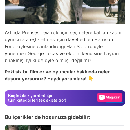
Aslında Prenses Leia rolü için seçmelere katılan kadın
oyunculara eşlik etmesi için davet edilen Harrison
Ford, öylesine canlandırdığı Han Solo rolüyle
yönetmen George Lucas ve ekibini kendisine hayran
Video
bırakmış. İyi ki de öyle olmuş, değil mi?
Test
Peki siz bu filmler ve oyuncular hakkında neler
düşünüyorsunuz? Haydi yorumlara! 👇
Gündem
Magazin
Keşfet
ile ziyaret ettiğin
Video
tüm kategorileri tek akışta gör!
Test
Bu içerikler de hoşunuza gidebilir: