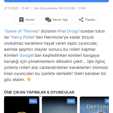
27.11.2022 - 15:40
Son Güncelleme: 06.02.2026 - 21:06
Favori
Yorum Yap
Paylaş
'
Game of Thrones
' dizisinin
Khal Drogo
'sundan tutun
da '
Harry Potter
'dan Hermione'ye kadar birçok
unutulmaz karaktere hayat veren eşsiz oyuncular,
aslında şaşırtıcı olaylar sonucu bu rolleri kaptılar.
Kimileri
Google
'dan keşfedilirken kimileri kavgaya
karıştığı için yönetmenlerin dikkatini çekti... İşte ilginç
yollarla rolleri alıp canlandırdıkları karakterleri ölümsüz
kılan oyuncuları bu içerikte derledik! Gelin beraber bir
göz atalım. 👇
ÖNE ÇIKAN YAPIMLAR & OYUNCULAR
Film
Film
Film