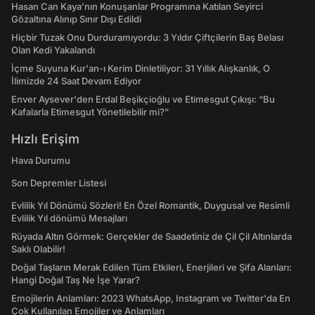
Hasan Can Kaya’nın Konuşanlar Programına Katılan Seyirci
Gözaltına Alınıp Sınır Dışı Edildi
Hiçbir Tuzak Onu Durduramıyordu: 3 Yıldır Çiftçilerin Baş Belası
Olan Kedi Yakalandı
İçme Suyuna Kur'an-ı Kerim Dinletiliyor: 31 Yıllık Alışkanlık, O
İlimizde 24 Saat Devam Ediyor
Enver Aysever'den Erdal Beşikçioğlu ve Etimesgut Çıkışı: “Bu
Kafalarla Etimesgut Yönetilebilir mi?”
Hızlı Erişim
Hava Durumu
Son Depremler Listesi
Evlilik Yıl Dönümü Sözleri! En Özel Romantik, Duygusal ve Resimli
Evlilik Yıl dönümü Mesajları
Rüyada Altın Görmek: Gerçekler de Saadetiniz de Çil Çil Altınlarda
Saklı Olabilir!
Doğal Taşların Merak Edilen Tüm Etkileri, Enerjileri ve Şifa Alanları:
Hangi Doğal Taş Ne İşe Yarar?
Emojilerin Anlamları: 2023 WhatsApp, Instagram ve Twitter'da En
Çok Kullanılan Emojiler ve Anlamları