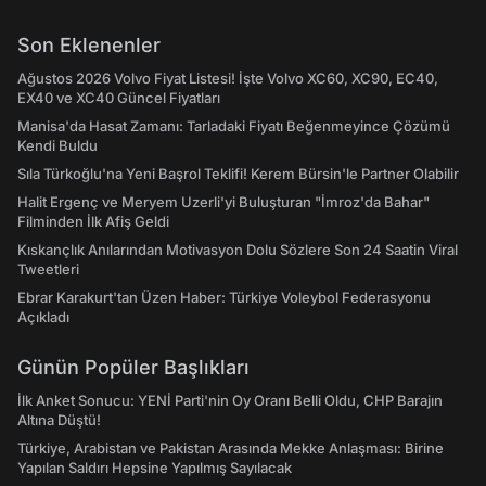
Son Eklenenler
Ağustos 2026 Volvo Fiyat Listesi! İşte Volvo XC60, XC90, EC40,
EX40 ve XC40 Güncel Fiyatları
Manisa'da Hasat Zamanı: Tarladaki Fiyatı Beğenmeyince Çözümü
Kendi Buldu
Sıla Türkoğlu'na Yeni Başrol Teklifi! Kerem Bürsin'le Partner Olabilir
Halit Ergenç ve Meryem Uzerli'yi Buluşturan "İmroz'da Bahar"
Filminden İlk Afiş Geldi
Kıskançlık Anılarından Motivasyon Dolu Sözlere Son 24 Saatin Viral
Tweetleri
Ebrar Karakurt'tan Üzen Haber: Türkiye Voleybol Federasyonu
Açıkladı
Günün Popüler Başlıkları
İlk Anket Sonucu: YENİ Parti'nin Oy Oranı Belli Oldu, CHP Barajın
Altına Düştü!
Türkiye, Arabistan ve Pakistan Arasında Mekke Anlaşması: Birine
Yapılan Saldırı Hepsine Yapılmış Sayılacak