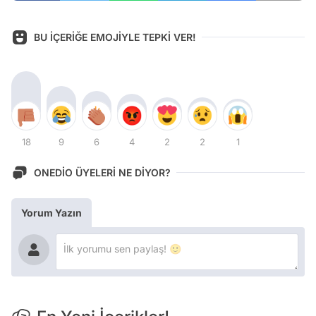
BU İÇERİĞE EMOJİYLE TEPKİ VER!
18
9
6
4
2
2
1
ONEDİO ÜYELERİ NE DİYOR?
Yorum Yazın