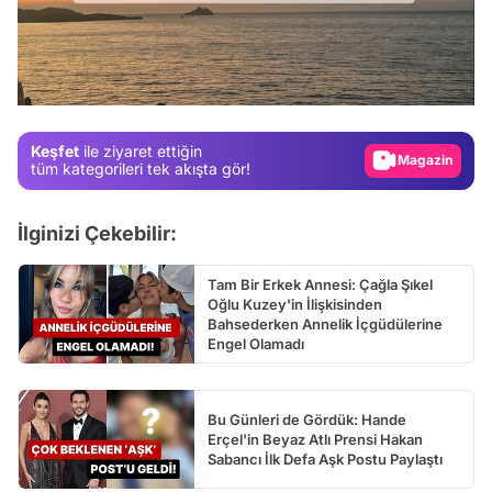
Video
Test
Gündem
Magazin
Keşfet
ile ziyaret ettiğin
tüm kategorileri tek akışta gör!
Video
Test
İlginizi Çekebilir:
Tam Bir Erkek Annesi: Çağla Şıkel
Oğlu Kuzey'in İlişkisinden
Bahsederken Annelik İçgüdülerine
Engel Olamadı
Bu Günleri de Gördük: Hande
Erçel'in Beyaz Atlı Prensi Hakan
Sabancı İlk Defa Aşk Postu Paylaştı