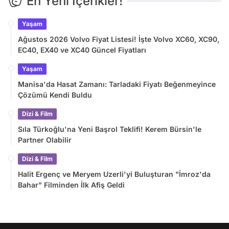
En Yeni İçerikler!
Yaşam
Ağustos 2026 Volvo Fiyat Listesi! İşte Volvo XC60, XC90,
EC40, EX40 ve XC40 Güncel Fiyatları
Yaşam
Manisa'da Hasat Zamanı: Tarladaki Fiyatı Beğenmeyince
Çözümü Kendi Buldu
Dizi & Film
Sıla Türkoğlu'na Yeni Başrol Teklifi! Kerem Bürsin'le
Partner Olabilir
Dizi & Film
Halit Ergenç ve Meryem Uzerli'yi Buluşturan "İmroz'da
Bahar" Filminden İlk Afiş Geldi