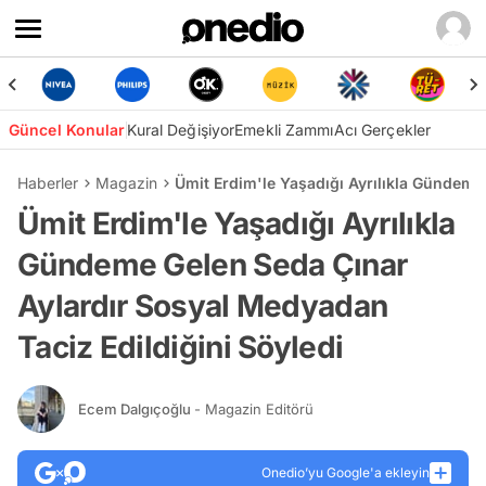
Güncel Konular
Kural Değişiyor
Emekli Zammı
Acı Gerçekler
Haberler
Magazin
Ümit Erdim'le Yaşadığı Ayrılıkla Gündeme
Ümit Erdim'le Yaşadığı Ayrılıkla
Gündeme Gelen Seda Çınar
Aylardır Sosyal Medyadan
Taciz Edildiğini Söyledi
Ecem Dalgıçoğlu
- Magazin Editörü
Onedio’yu Google'a ekleyin