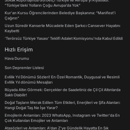
Sokak Röportajında Gurbetçi Türkiye ile Avrupa'yı Kıyasladı:
"Türkiye’deki Yolların Çoğu Avrupa’da Yok"
Kur'an Kursu Öğrencilerinden Belediye Başkanına: "Manifest’i
Çağırın"
Uzun Süredir Kanserle Mücadele Eden Şarkıcı Cansever Hayatını
Kaybetti
‘Terörsüz Türkiye Yasası’ Teklifi Adalet Komisyonu'nda Kabul Edildi
Hızlı Erişim
Hava Durumu
Son Depremler Listesi
Evlilik Yıl Dönümü Sözleri! En Özel Romantik, Duygusal ve Resimli
Evlilik Yıl dönümü Mesajları
Rüyada Altın Görmek: Gerçekler de Saadetiniz de Çil Çil Altınlarda
Saklı Olabilir!
Doğal Taşların Merak Edilen Tüm Etkileri, Enerjileri ve Şifa Alanları:
Hangi Doğal Taş Ne İşe Yarar?
Emojilerin Anlamları: 2023 WhatsApp, Instagram ve Twitter'da En
Çok Kullanılan Emojiler ve Anlamları
Atasözleri ve Anlamları: A'dan Z'ye Gündelik Hayatta En Sık