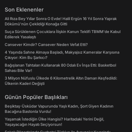
Son Eklenenler
Ali Rıza Bey Yıllar Sonra O Evde! Halil Ergün 16 Yıl Sonra Yaprak
Dökümü'nün Çekildiği Konağa Gitti
Suça Sürüklenen Çocuklara İlişkin Kanun Teklifi TBMM'de Kabul
Edilerek Yasalaştı
Cansever Kimdir? Cansever Neden Vefat Etti?
4 Yaşında Sahne Almaya Başladı, Makyajsız Kameralar Karşısına
Çıkıyor: Kim Bu Şarkıcı?
Bağışlanan Tahtaları Kullanarak 80 Odalı Ev İnşa Etti: Basketbol
Sahası Bile Var!
3 Milyon Nüfuslu Ülkede 6 Kilometrelik Altın Damarı Keşfedildi:
Ülkenin Kaderi Değişti
Günün Popüler Başlıkları
Beşiktaş-Üsküdar Vapurunda Yaşlı Kadın, Şort Giyen Kadının
Bacağına Bastonla Vurdu!
Yaşamak İstediğin Ülke Hangisi? Haritadaki Yerini Değil,
Yaşayacağın Hayatı Seçiyorsun!