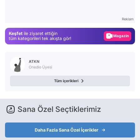
Video
Test
Reklam
Gündem
Keşfet
ile ziyaret ettiğin
Magazin
tüm kategorileri tek akışta gör!
Video
Test
ATKN
Onedio Üyesi
Tüm içerikleri
Sana Özel Seçtiklerimiz
Daha Fazla Sana Özel İçerikler