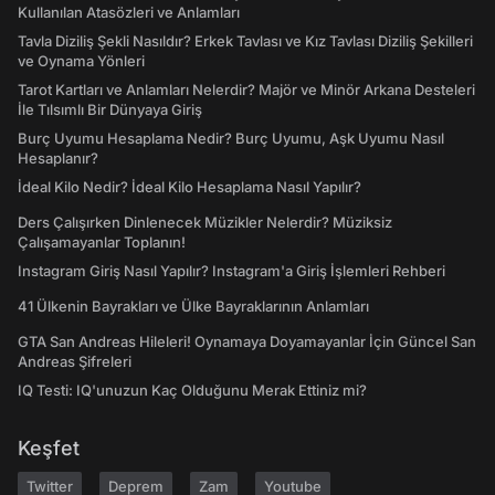
Kullanılan Atasözleri ve Anlamları
Tavla Diziliş Şekli Nasıldır? Erkek Tavlası ve Kız Tavlası Diziliş Şekilleri
ve Oynama Yönleri
Tarot Kartları ve Anlamları Nelerdir? Majör ve Minör Arkana Desteleri
İle Tılsımlı Bir Dünyaya Giriş
Burç Uyumu Hesaplama Nedir? Burç Uyumu, Aşk Uyumu Nasıl
Hesaplanır?
İdeal Kilo Nedir? İdeal Kilo Hesaplama Nasıl Yapılır?
Ders Çalışırken Dinlenecek Müzikler Nelerdir? Müziksiz
Çalışamayanlar Toplanın!
Instagram Giriş Nasıl Yapılır? Instagram'a Giriş İşlemleri Rehberi
41 Ülkenin Bayrakları ve Ülke Bayraklarının Anlamları
GTA San Andreas Hileleri! Oynamaya Doyamayanlar İçin Güncel San
Andreas Şifreleri
IQ Testi: IQ'unuzun Kaç Olduğunu Merak Ettiniz mi?
Keşfet
Twitter
Deprem
Zam
Youtube