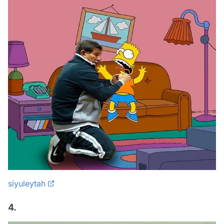
siyuleytah
4.