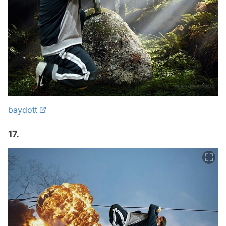
baydott
17.