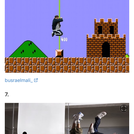
busraelmali_
7.