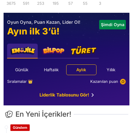
3675
591
253
195
57
55
3
Oyun Oyna, Puan Kazan, Lider Ol!
Şimdi Oyna
Ayın ilk 3’ü!
Günlük
Haftalık
Aylık
Yıllık
Sıralamalar 👑
Kazanılan puan
Liderlik Tablosunu Gör!
En Yeni İçerikler!
Gündem