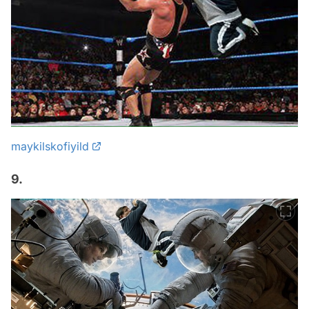
maykilskofiyild
9.