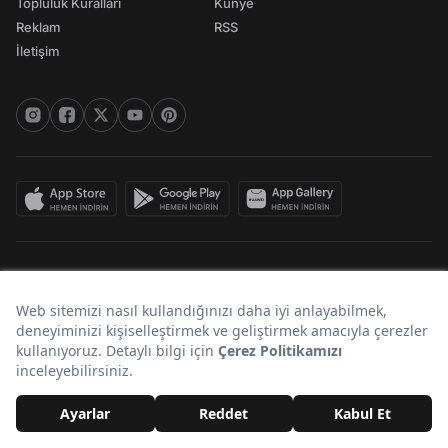
Topluluk Kuralları
Künye
Reklam
RSS
İletişim
© 2026 Onedio. Her hakkı saklıdır.
Bir
markasıdır.