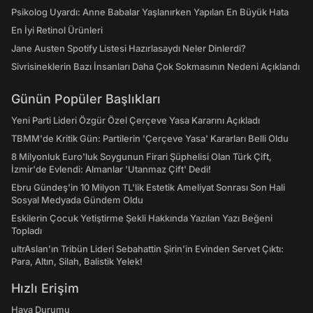
Psikolog Uyardı: Anne Babalar Yaşlanırken Yapılan En Büyük Hata
En İyi Retinol Ürünleri
Jane Austen Spotify Listesi Hazırlasaydı Neler Dinlerdi?
Sivrisineklerin Bazı İnsanları Daha Çok Sokmasının Nedeni Açıklandı
Günün Popüler Başlıkları
Yeni Parti Lideri Özgür Özel Çerçeve Yasa Kararını Açıkladı
TBMM'de Kritik Gün: Partilerin 'Çerçeve Yasa' Kararları Belli Oldu
8 Milyonluk Euro'luk Soygunun Firari Şüphelisi Olan Türk Çift,
İzmir'de Evlendi: Almanlar 'Utanmaz Çift' Dedi!
Ebru Gündeş'in 10 Milyon TL'lik Estetik Ameliyat Sonrası Son Hali
Sosyal Medyada Gündem Oldu
Eskilerin Çocuk Yetiştirme Şekli Hakkında Yazılan Yazı Beğeni
Topladı
ultrAslan’ın Tribün Lideri Sebahattin Şirin’in Evinden Servet Çıktı:
Para, Altın, Silah, Balistik Yelek!
Hızlı Erişim
Hava Durumu