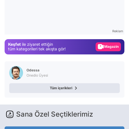
Video
Test
Gündem
Reklam
Magazin
Keşfet
ile ziyaret ettiğin
Video
tüm kategorileri tek akışta gör!
Test
Odessa
Onedio Üyesi
Tüm içerikleri
Sana Özel Seçtiklerimiz