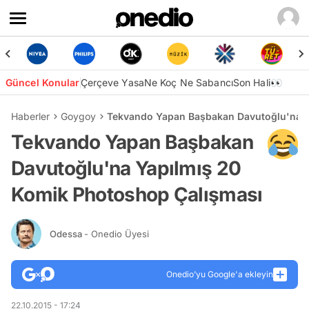
Güncel Konular
Çerçeve Yasa
Ne Koç Ne Sabancı
Son Hali👀
Haberler
Goygoy
Tekvando Yapan Başbakan Davutoğlu'na Y
Tekvando Yapan Başbakan
Davutoğlu'na Yapılmış 20
Komik Photoshop Çalışması
Odessa
- Onedio Üyesi
Onedio’yu Google'a ekleyin
22.10.2015 - 17:24