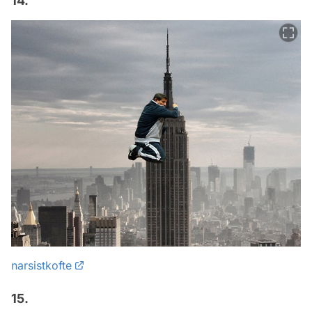
14.
narsistkofte
15.