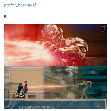
profdr_boratav
5.