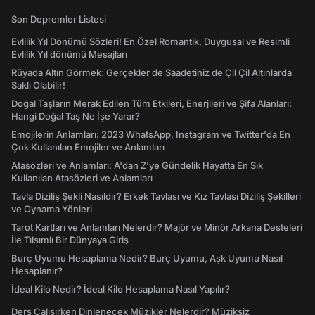
Son Depremler Listesi
Evlilik Yıl Dönümü Sözleri! En Özel Romantik, Duygusal ve Resimli
Evlilik Yıl dönümü Mesajları
Rüyada Altın Görmek: Gerçekler de Saadetiniz de Çil Çil Altınlarda
Saklı Olabilir!
Doğal Taşların Merak Edilen Tüm Etkileri, Enerjileri ve Şifa Alanları:
Hangi Doğal Taş Ne İşe Yarar?
Emojilerin Anlamları: 2023 WhatsApp, Instagram ve Twitter'da En
Çok Kullanılan Emojiler ve Anlamları
Atasözleri ve Anlamları: A'dan Z'ye Gündelik Hayatta En Sık
Kullanılan Atasözleri ve Anlamları
Tavla Diziliş Şekli Nasıldır? Erkek Tavlası ve Kız Tavlası Diziliş Şekilleri
ve Oynama Yönleri
Tarot Kartları ve Anlamları Nelerdir? Majör ve Minör Arkana Desteleri
İle Tılsımlı Bir Dünyaya Giriş
Burç Uyumu Hesaplama Nedir? Burç Uyumu, Aşk Uyumu Nasıl
Hesaplanır?
İdeal Kilo Nedir? İdeal Kilo Hesaplama Nasıl Yapılır?
Ders Çalışırken Dinlenecek Müzikler Nelerdir? Müziksiz