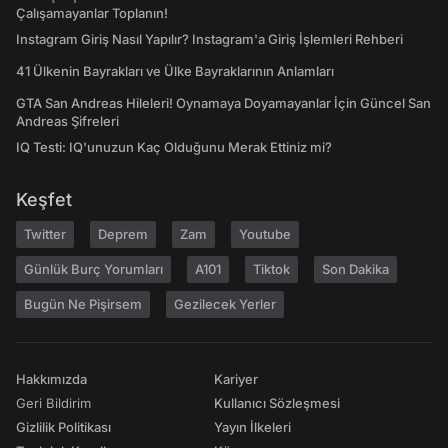
Çalışamayanlar Toplanın!
Instagram Giriş Nasıl Yapılır? Instagram'a Giriş İşlemleri Rehberi
41 Ülkenin Bayrakları ve Ülke Bayraklarının Anlamları
GTA San Andreas Hileleri! Oynamaya Doyamayanlar İçin Güncel San
Andreas Şifreleri
IQ Testi: IQ'unuzun Kaç Olduğunu Merak Ettiniz mi?
Keşfet
Twitter
Deprem
Zam
Youtube
Günlük Burç Yorumları
A101
Tiktok
Son Dakika
Bugün Ne Pişirsem
Gezilecek Yerler
Hakkımızda
Kariyer
Geri Bildirim
Kullanıcı Sözleşmesi
Gizlilik Politikası
Yayın İlkeleri