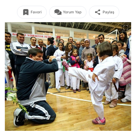
Favori
Yorum Yap
Paylaş