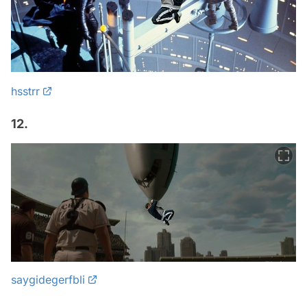
hsstrr
12.
saygidegerfbli