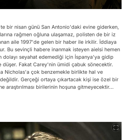
te bir nisan günü San Antonio'daki evine giderken,
larına rağmen oğluna ulaşamaz, polisten de bir iz
an aile 1997'de gelen bir haber ile irkilir. İddiaya
ur. Bu sevinçli habere inanmak isteyen aielsi hemen
n dolayı seyahat edemediği için İspanya'ya gidip
e düşer. Fakat Carey'nin ümidi çabuk sönecektir.
a Nicholas'a çok benzemekle birlikte hal ve
 değildir. Gerçeği ortaya çıkartacak kişi ise özel bir
e araştırılması birilerinin hoşuna gitmeyecektir...