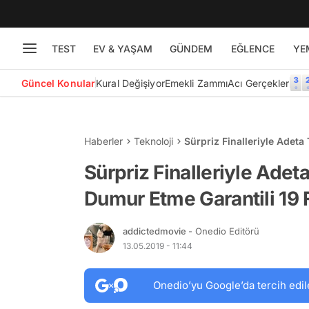
TEST
EV & YAŞAM
GÜNDEM
EĞLENCE
YE
Güncel Konular
Kural Değişiyor
Emekli Zammı
Acı Gerçekler
Haberler
Teknoloji
Sürpriz Finalleriyle Adeta
Sürpriz Finalleriyle Adet
Dumur Etme Garantili 19 
addictedmovie
- Onedio Editörü
13.05.2019 - 11:44
Onedio’yu Google’da tercih edil