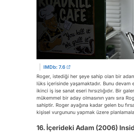
IMDb: 7.6
Roger, istediği her şeye sahip olan bir ad
lüks içerisinde yaşamaktadır. Bunu devam et
ikinci iş ise sanat eseri hırsızlığıdır. Bir gale
mükemmel bir aday olmasının yanı sıra Roger
sahiptir. Roger ayağına kadar gelen bu fır
kişisel vurgununu yapmak üzere planlamala
16. İçerideki Adam (2006) Ins