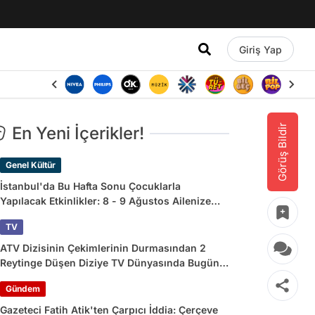
Giriş Yap
Görüş Bildir
En Yeni İçerikler!
Genel Kültür
İstanbul'da Bu Hafta Sonu Çocuklarla
Yapılacak Etkinlikler: 8 - 9 Ağustos Ailenize
Çok İyi Gelecek!
TV
ATV Dizisinin Çekimlerinin Durmasından 2
Reytinge Düşen Diziye TV Dünyasında Bugün
Yaşananlar
Gündem
Gazeteci Fatih Atik'ten Çarpıcı İddia: Çerçeve