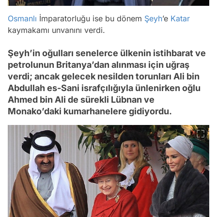
Osmanlı
İmparatorluğu ise bu dönem
Şeyh
’e
Katar
kaymakamı unvanını verdi.
Şeyh’in oğulları senelerce ülkenin istihbarat ve
petrolunun Britanya’dan alınması için uğraş
verdi; ancak gelecek nesilden torunları Ali bin
Abdullah es-Sani israfçılığıyla ünlenirken oğlu
Ahmed bin Ali de sürekli Lübnan ve
Monako’daki kumarhanelere gidiyordu.