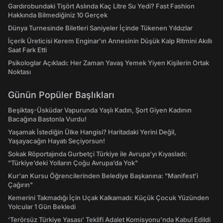
Gardırobundaki Tişört Aslında Kaç Litre Su Yedi? Fast Fashion
Hakkında Bilmediğiniz 10 Gerçek
Dünya Turnesinde Biletleri Saniyeler İçinde Tükenen Yıldızlar
İçerik Üreticisi Kerem Enginar'ın Annesinin Düşük Kalp Ritmini Akıllı
Saat Fark Etti
Psikologlar Açıkladı: Her Zaman Yavaş Yemek Yiyen Kişilerin Ortak
Noktası
Günün Popüler Başlıkları
Beşiktaş-Üsküdar Vapurunda Yaşlı Kadın, Şort Giyen Kadının
Bacağına Bastonla Vurdu!
Yaşamak İstediğin Ülke Hangisi? Haritadaki Yerini Değil,
Yaşayacağın Hayatı Seçiyorsun!
Sokak Röportajında Gurbetçi Türkiye ile Avrupa'yı Kıyasladı:
"Türkiye’deki Yolların Çoğu Avrupa’da Yok"
Kur'an Kursu Öğrencilerinden Belediye Başkanına: "Manifest’i
Çağırın"
Kemerini Takmadığı İçin Uçak Kalkamadı: Küçük Çocuk Yüzünden
Yolcular 1 Gün Bekledi
‘Terörsüz Türkiye Yasası’ Teklifi Adalet Komisyonu'nda Kabul Edildi