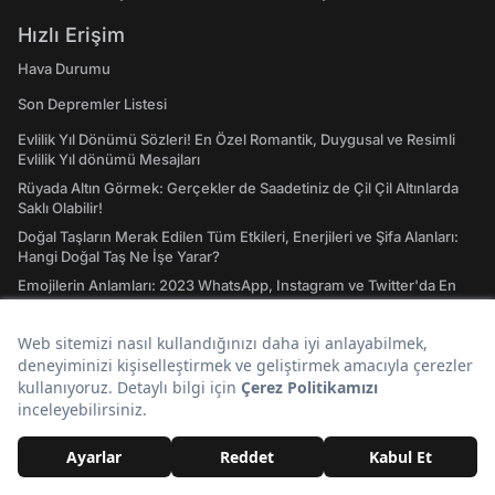
Hızlı Erişim
Hava Durumu
Son Depremler Listesi
Evlilik Yıl Dönümü Sözleri! En Özel Romantik, Duygusal ve Resimli
Evlilik Yıl dönümü Mesajları
Rüyada Altın Görmek: Gerçekler de Saadetiniz de Çil Çil Altınlarda
Saklı Olabilir!
Doğal Taşların Merak Edilen Tüm Etkileri, Enerjileri ve Şifa Alanları:
Hangi Doğal Taş Ne İşe Yarar?
Emojilerin Anlamları: 2023 WhatsApp, Instagram ve Twitter'da En
Çok Kullanılan Emojiler ve Anlamları
Atasözleri ve Anlamları: A'dan Z'ye Gündelik Hayatta En Sık
Kullanılan Atasözleri ve Anlamları
Tavla Diziliş Şekli Nasıldır? Erkek Tavlası ve Kız Tavlası Diziliş Şekilleri
ve Oynama Yönleri
Tarot Kartları ve Anlamları Nelerdir? Majör ve Minör Arkana Desteleri
İle Tılsımlı Bir Dünyaya Giriş
Burç Uyumu Hesaplama Nedir? Burç Uyumu, Aşk Uyumu Nasıl