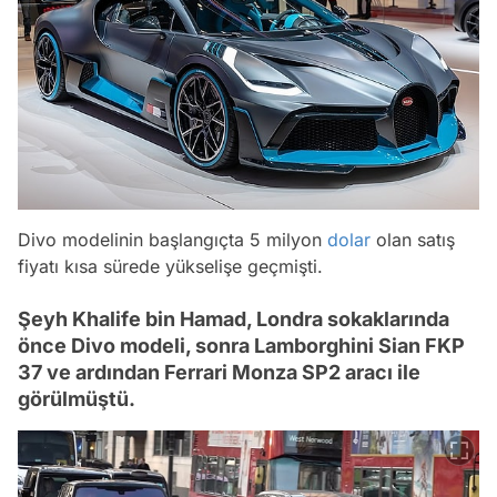
Divo modelinin başlangıçta 5 milyon
dolar
olan satış
fiyatı kısa sürede yükselişe geçmişti.
Şeyh Khalife bin Hamad, Londra sokaklarında
önce Divo modeli, sonra Lamborghini Sian FKP
37 ve ardından Ferrari Monza SP2 aracı ile
görülmüştü.