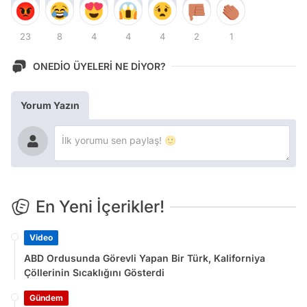
23
8
4
4
4
2
1
ONEDİO ÜYELERİ NE DİYOR?
Yorum Yazın
En Yeni İçerikler!
Video
ABD Ordusunda Görevli Yapan Bir Türk, Kaliforniya
Çöllerinin Sıcaklığını Gösterdi
Gündem