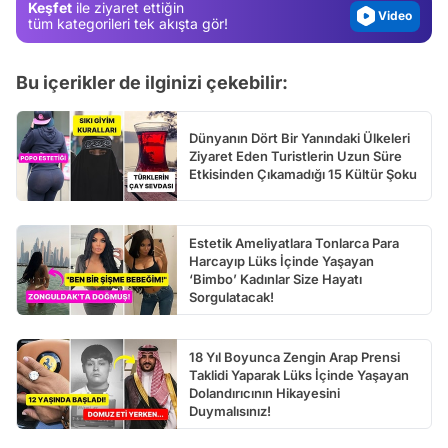
Keşfet
ile ziyaret ettiğin
Video
tüm kategorileri tek akışta gör!
Test
Bu içerikler de ilginizi çekebilir:
Dünyanın Dört Bir Yanındaki Ülkeleri
Ziyaret Eden Turistlerin Uzun Süre
Etkisinden Çıkamadığı 15 Kültür Şoku
Estetik Ameliyatlara Tonlarca Para
Harcayıp Lüks İçinde Yaşayan
‘Bimbo’ Kadınlar Size Hayatı
Sorgulatacak!
18 Yıl Boyunca Zengin Arap Prensi
Taklidi Yaparak Lüks İçinde Yaşayan
Dolandırıcının Hikayesini
Duymalısınız!