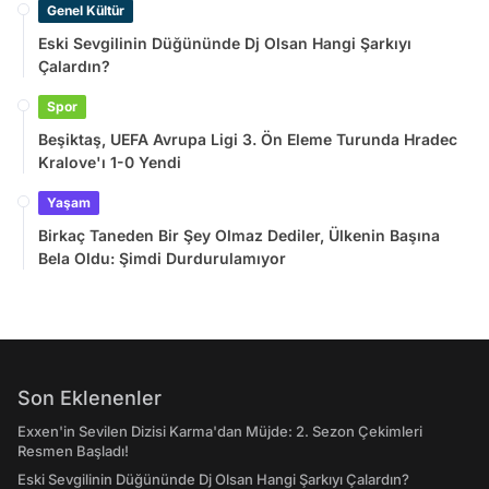
Genel Kültür
Eski Sevgilinin Düğününde Dj Olsan Hangi Şarkıyı
Çalardın?
Spor
Beşiktaş, UEFA Avrupa Ligi 3. Ön Eleme Turunda Hradec
Kralove'ı 1-0 Yendi
Yaşam
Birkaç Taneden Bir Şey Olmaz Dediler, Ülkenin Başına
Bela Oldu: Şimdi Durdurulamıyor
Son Eklenenler
Exxen'in Sevilen Dizisi Karma'dan Müjde: 2. Sezon Çekimleri
Resmen Başladı!
Eski Sevgilinin Düğününde Dj Olsan Hangi Şarkıyı Çalardın?