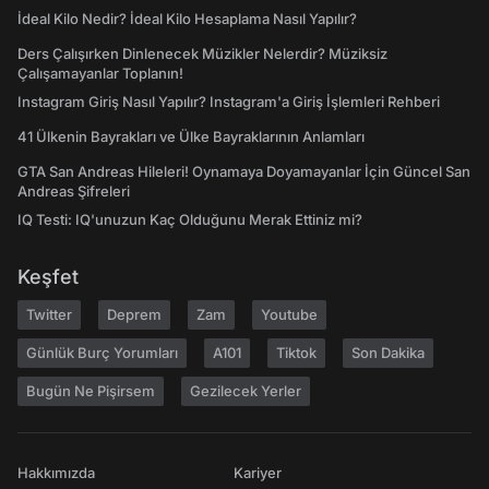
İdeal Kilo Nedir? İdeal Kilo Hesaplama Nasıl Yapılır?
Ders Çalışırken Dinlenecek Müzikler Nelerdir? Müziksiz
Çalışamayanlar Toplanın!
Instagram Giriş Nasıl Yapılır? Instagram'a Giriş İşlemleri Rehberi
41 Ülkenin Bayrakları ve Ülke Bayraklarının Anlamları
GTA San Andreas Hileleri! Oynamaya Doyamayanlar İçin Güncel San
Andreas Şifreleri
IQ Testi: IQ'unuzun Kaç Olduğunu Merak Ettiniz mi?
Keşfet
Twitter
Deprem
Zam
Youtube
Günlük Burç Yorumları
A101
Tiktok
Son Dakika
Bugün Ne Pişirsem
Gezilecek Yerler
Hakkımızda
Kariyer