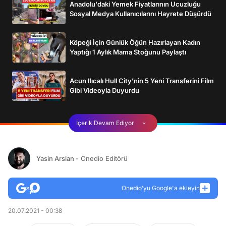
Anadolu'daki Yemek Fiyatlarının Ucuzluğu
Sosyal Medya Kullanıcılarını Hayrete Düşürdü
Köpeği İçin Günlük Öğün Hazırlayan Kadın
Yaptığı 1 Aylık Mama Stoğunu Paylaştı
Acun Ilıcalı Hull City’nin 5 Yeni Transferini Film
Gibi Videoyla Duyurdu
İçerik Devam Ediyor
Yasin Arslan
- Onedio Editörü
Onedio’yu Google'a ekleyin
20.07.2021 - 00:38