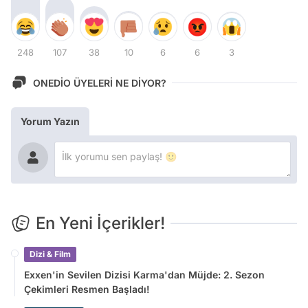
248
107
38
10
6
6
3
ONEDİO ÜYELERİ NE DİYOR?
Yorum Yazın
En Yeni İçerikler!
Dizi & Film
Exxen'in Sevilen Dizisi Karma'dan Müjde: 2. Sezon
Çekimleri Resmen Başladı!