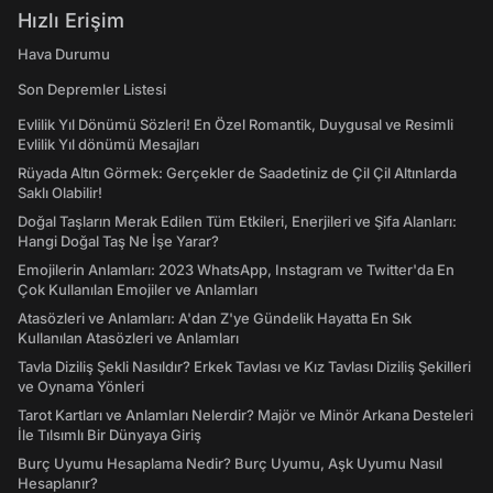
Hızlı Erişim
Hava Durumu
Son Depremler Listesi
Evlilik Yıl Dönümü Sözleri! En Özel Romantik, Duygusal ve Resimli
Evlilik Yıl dönümü Mesajları
Rüyada Altın Görmek: Gerçekler de Saadetiniz de Çil Çil Altınlarda
Saklı Olabilir!
Doğal Taşların Merak Edilen Tüm Etkileri, Enerjileri ve Şifa Alanları:
Hangi Doğal Taş Ne İşe Yarar?
Emojilerin Anlamları: 2023 WhatsApp, Instagram ve Twitter'da En
Çok Kullanılan Emojiler ve Anlamları
Atasözleri ve Anlamları: A'dan Z'ye Gündelik Hayatta En Sık
Kullanılan Atasözleri ve Anlamları
Tavla Diziliş Şekli Nasıldır? Erkek Tavlası ve Kız Tavlası Diziliş Şekilleri
ve Oynama Yönleri
Tarot Kartları ve Anlamları Nelerdir? Majör ve Minör Arkana Desteleri
İle Tılsımlı Bir Dünyaya Giriş
Burç Uyumu Hesaplama Nedir? Burç Uyumu, Aşk Uyumu Nasıl
Hesaplanır?