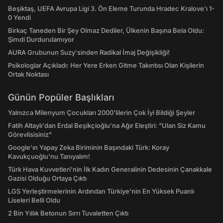
Beşiktaş, UEFA Avrupa Ligi 3. Ön Eleme Turunda Hradec Kralove'ı 1-
0 Yendi
Birkaç Taneden Bir Şey Olmaz Dediler, Ülkenin Başına Bela Oldu:
Şimdi Durdurulamıyor
AURA Grubunun Suzy'sinden Radikal İmaj Değişikliği!
Psikologlar Açıkladı: Her Yere Erken Gitme Takıntısı Olan Kişilerin
Ortak Noktası
Günün Popüler Başlıkları
Yalnızca Milenyum Çocukları 2000'lilerin Çok İyi Bildiği Şeyler
Fatih Altaylı'dan Erdal Beşikçioğlu'na Ağır Eleştiri: "Ulan Siz Kamu
Görevlisisiniz"
Google'ın Yapay Zeka Biriminin Başındaki Türk: Koray
Kavukçuoğlu'nu Tanıyalım!
Türk Hava Kuvvetleri'nin İlk Kadın Generalinin Dedesinin Çanakkale
Gazisi Olduğu Ortaya Çıktı
LGS Yerleştirmelerinin Ardından Türkiye'nin En Yüksek Puanlı
Liseleri Belli Oldu
2 Bin Yıllık Betonun Sırrı Tuvaletten Çıktı