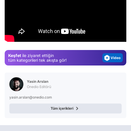
Video
Test
Gündem
Magazin
Keşfet
ile ziyaret ettiğin
Video
tüm kategorileri tek akışta gör!
Test
Yasin Arslan
Onedio Editörü
yasin.arslan@onedio.com
Tüm içerikleri