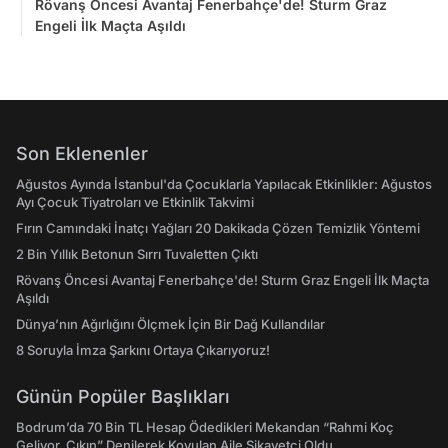
Rövanş Öncesi Avantaj Fenerbahçe'de! Sturm Graz
Engeli İlk Maçta Aşıldı
Son Eklenenler
Ağustos Ayında İstanbul'da Çocuklarla Yapılacak Etkinlikler: Ağustos
Ayı Çocuk Tiyatroları ve Etkinlik Takvimi
Fırın Camındaki İnatçı Yağları 20 Dakikada Çözen Temizlik Yöntemi
2 Bin Yıllık Betonun Sırrı Tuvaletten Çıktı
Rövanş Öncesi Avantaj Fenerbahçe'de! Sturm Graz Engeli İlk Maçta
Aşıldı
Dünya’nın Ağırlığını Ölçmek İçin Bir Dağ Kullandılar
8 Soruyla İmza Şarkını Ortaya Çıkarıyoruz!
Günün Popüler Başlıkları
Bodrum’da 70 Bin TL Hesap Ödedikleri Mekandan “Rahmi Koç
Geliyor, Çıkın” Denilerek Kovulan Aile Şikayetçi Oldu