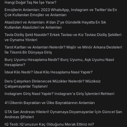
Hangi Doğal Taş Ne İşe Yarar?
Emojilerin Anlamları: 2023 WhatsApp, Instagram ve Twitter'da En
Çok Kullanılan Emojiler ve Anlamları
Atasözleri ve Anlamları: A'dan Z'ye Gündelik Hayatta En Sık
Kullanılan Atasözleri ve Anlamları
Tavla Diziliş Şekli Nasıldır? Erkek Tavlası ve Kız Tavlası Diziliş Şekilleri
ve Oynama Yönleri
Tarot Kartları ve Anlamları Nelerdir? Majör ve Minör Arkana Desteleri
İle Tılsımlı Bir Dünyaya Giriş
Burç Uyumu Hesaplama Nedir? Burç Uyumu, Aşk Uyumu Nasıl
Hesaplanır?
İdeal Kilo Nedir? İdeal Kilo Hesaplama Nasıl Yapılır?
Ders Çalışırken Dinlenecek Müzikler Nelerdir? Müziksiz
Çalışamayanlar Toplanın!
Instagram Giriş Nasıl Yapılır? Instagram'a Giriş İşlemleri Rehberi
41 Ülkenin Bayrakları ve Ülke Bayraklarının Anlamları
GTA San Andreas Hileleri! Oynamaya Doyamayanlar İçin Güncel San
Andreas Şifreleri
IQ Testi: IQ'unuzun Kaç Olduğunu Merak Ettiniz mi?