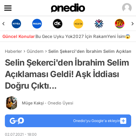
Güncel Konular
Bu Gece Uyku Yok
2027 İçin Rakam
Yeni İsim😱
Haberler
Gündem
Selin Şekerci'den İbrahim Selim Açıklaması
Selin Şekerci'den İbrahim Selim
Açıklaması Geldi! Aşk İddiası
Doğru Çıktı...
Müge Kakşi
- Onedio Üyesi
Onedio’yu Google'a ekleyin
02.07.2021 - 18:00