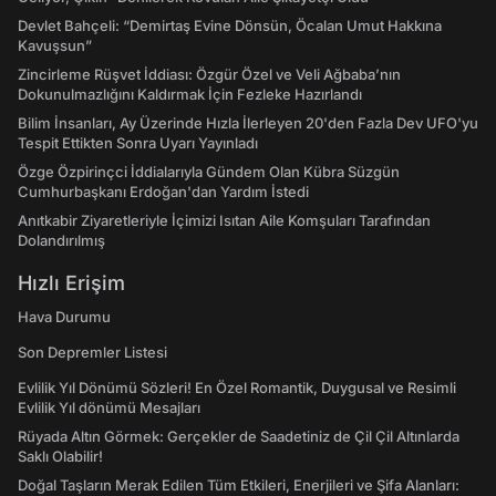
Devlet Bahçeli: “Demirtaş Evine Dönsün, Öcalan Umut Hakkına
Kavuşsun”
Zincirleme Rüşvet İddiası: Özgür Özel ve Veli Ağbaba’nın
Dokunulmazlığını Kaldırmak İçin Fezleke Hazırlandı
Bilim İnsanları, Ay Üzerinde Hızla İlerleyen 20'den Fazla Dev UFO'yu
Tespit Ettikten Sonra Uyarı Yayınladı
Özge Özpirinçci İddialarıyla Gündem Olan Kübra Süzgün
Cumhurbaşkanı Erdoğan'dan Yardım İstedi
Anıtkabir Ziyaretleriyle İçimizi Isıtan Aile Komşuları Tarafından
Dolandırılmış
Hızlı Erişim
Hava Durumu
Son Depremler Listesi
Evlilik Yıl Dönümü Sözleri! En Özel Romantik, Duygusal ve Resimli
Evlilik Yıl dönümü Mesajları
Rüyada Altın Görmek: Gerçekler de Saadetiniz de Çil Çil Altınlarda
Saklı Olabilir!
Doğal Taşların Merak Edilen Tüm Etkileri, Enerjileri ve Şifa Alanları: