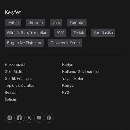
Keşfet
Twitter
Deprem
Zam
Youtube
Günlük Burç Yorumları
A101
Tiktok
Son Dakika
Bugün Ne Pişirsem
Gezilecek Yerler
Hakkımızda
Kariyer
Geri Bildirim
Kullanıcı Sözleşmesi
Gizlilik Politikası
Yayın İlkeleri
Topluluk Kuralları
Künye
Reklam
RSS
İletişim