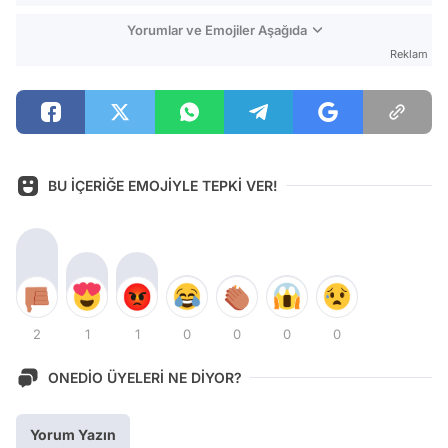
Yorumlar ve Emojiler Aşağıda
Reklam
BU İÇERİĞE EMOJİYLE TEPKİ VER!
2
1
1
0
0
0
0
ONEDİO ÜYELERİ NE DİYOR?
Yorum Yazın