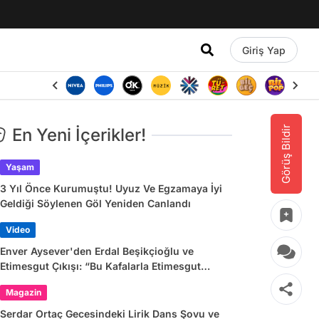
Giriş Yap
Görüş Bildir
En Yeni İçerikler!
Yaşam
3 Yıl Önce Kurumuştu! Uyuz Ve Egzamaya İyi
Geldiği Söylenen Göl Yeniden Canlandı
Video
Enver Aysever'den Erdal Beşikçioğlu ve
Etimesgut Çıkışı: “Bu Kafalarla Etimesgut
Yönetilebilir mi?”
Magazin
Serdar Ortaç Gecesindeki Lirik Dans Şovu ve