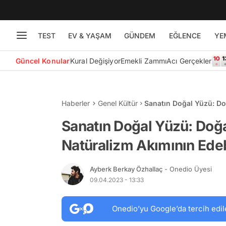
TEST
EV & YAŞAM
GÜNDEM
EĞLENCE
YE
Güncel Konular
Kural Değişiyor
Emekli Zammı
Acı Gerçekler
Haberler
Genel Kültür
Sanatın Doğal Yüzü: Do
ve Resimdeki Etkisi
Sanatın Doğal Yüzü: Doğa
Natüralizm Akımının Edeb
Ayberk Berkay Özhallaç
- Onedio Üyesi
09.04.2023 - 13:33
Onedio’yu Google’da tercih edil