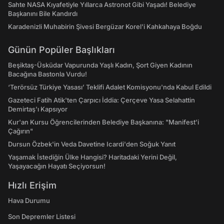
Sahte NASA Kıyafetiyle Yıllarca Astronot Gibi Yaşadı! Belediye
Başkanını Bile Kandırdı
Karadenizli Muhabirin Şivesi Bergüzar Korel'i Kahkahaya Boğdu
Günün Popüler Başlıkları
Beşiktaş-Üsküdar Vapurunda Yaşlı Kadın, Şort Giyen Kadının
Bacağına Bastonla Vurdu!
‘Terörsüz Türkiye Yasası’ Teklifi Adalet Komisyonu'nda Kabul Edildi
Gazeteci Fatih Atik'ten Çarpıcı İddia: Çerçeve Yasa Selahattin
Demirtaş'ı Kapsıyor
Kur'an Kursu Öğrencilerinden Belediye Başkanına: "Manifest’i
Çağırın"
Dursun Özbek'in Veda Davetine Icardi'den Soğuk Yanıt
Yaşamak İstediğin Ülke Hangisi? Haritadaki Yerini Değil,
Yaşayacağın Hayatı Seçiyorsun!
Hızlı Erişim
Hava Durumu
Son Depremler Listesi