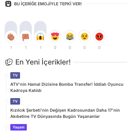
BU İÇERİĞE EMOJİYLE TEPKİ VER!
1
1
1
0
0
0
0
En Yeni İçerikler!
TV
ATV'nin Hamal Dizisine Bomba Transfer! İddialı Oyuncu
Kadroya Katıldı
TV
Kızılcık Şerbeti'nin Değişen Kadrosundan Daha 17'nin
Akıbetine TV Dünyasında Bugün Yaşananlar
Yaşam