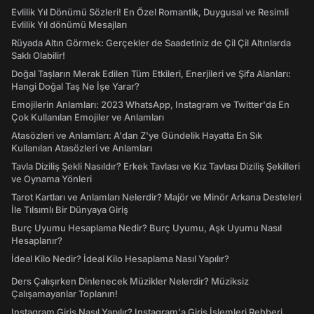
Evlilik Yıl Dönümü Sözleri! En Özel Romantik, Duygusal ve Resimli
Evlilik Yıl dönümü Mesajları
Rüyada Altın Görmek: Gerçekler de Saadetiniz de Çil Çil Altınlarda
Saklı Olabilir!
Doğal Taşların Merak Edilen Tüm Etkileri, Enerjileri ve Şifa Alanları:
Hangi Doğal Taş Ne İşe Yarar?
Emojilerin Anlamları: 2023 WhatsApp, Instagram ve Twitter'da En
Çok Kullanılan Emojiler ve Anlamları
Atasözleri ve Anlamları: A'dan Z'ye Gündelik Hayatta En Sık
Kullanılan Atasözleri ve Anlamları
Tavla Diziliş Şekli Nasıldır? Erkek Tavlası ve Kız Tavlası Diziliş Şekilleri
ve Oynama Yönleri
Tarot Kartları ve Anlamları Nelerdir? Majör ve Minör Arkana Desteleri
İle Tılsımlı Bir Dünyaya Giriş
Burç Uyumu Hesaplama Nedir? Burç Uyumu, Aşk Uyumu Nasıl
Hesaplanır?
İdeal Kilo Nedir? İdeal Kilo Hesaplama Nasıl Yapılır?
Ders Çalışırken Dinlenecek Müzikler Nelerdir? Müziksiz
Çalışamayanlar Toplanın!
Instagram Giriş Nasıl Yapılır? Instagram'a Giriş İşlemleri Rehberi