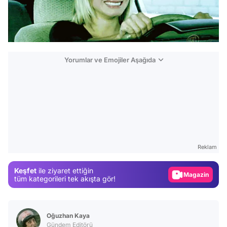
Yorumlar ve Emojiler Aşağıda
Video
Test
Gündem
Reklam
Magazin
Keşfet
ile ziyaret ettiğin
Video
tüm kategorileri tek akışta gör!
Test
Oğuzhan Kaya
Gündem Editörü