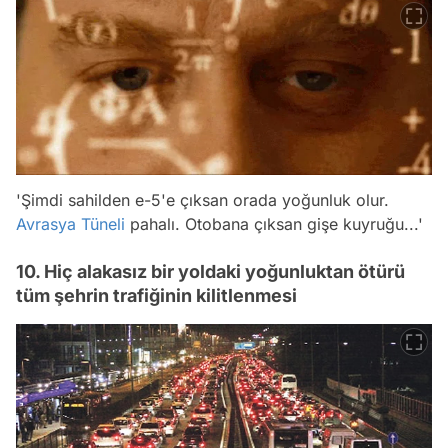
'Şimdi sahilden e-5'e çıksan orada yoğunluk olur.
Avrasya Tüneli
pahalı. Otobana çıksan gişe kuyruğu...'
10. Hiç alakasız bir yoldaki yoğunluktan ötürü
tüm şehrin trafiğinin kilitlenmesi