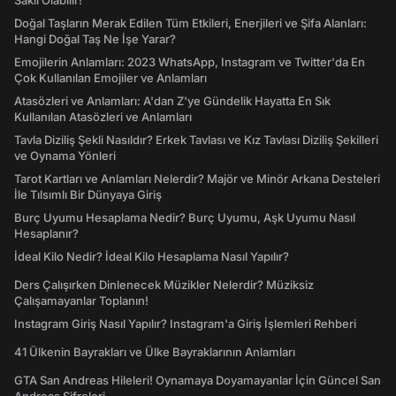
Saklı Olabilir!
Doğal Taşların Merak Edilen Tüm Etkileri, Enerjileri ve Şifa Alanları:
Hangi Doğal Taş Ne İşe Yarar?
Emojilerin Anlamları: 2023 WhatsApp, Instagram ve Twitter'da En
Çok Kullanılan Emojiler ve Anlamları
Atasözleri ve Anlamları: A'dan Z'ye Gündelik Hayatta En Sık
Kullanılan Atasözleri ve Anlamları
Tavla Diziliş Şekli Nasıldır? Erkek Tavlası ve Kız Tavlası Diziliş Şekilleri
ve Oynama Yönleri
Tarot Kartları ve Anlamları Nelerdir? Majör ve Minör Arkana Desteleri
İle Tılsımlı Bir Dünyaya Giriş
Burç Uyumu Hesaplama Nedir? Burç Uyumu, Aşk Uyumu Nasıl
Hesaplanır?
İdeal Kilo Nedir? İdeal Kilo Hesaplama Nasıl Yapılır?
Ders Çalışırken Dinlenecek Müzikler Nelerdir? Müziksiz
Çalışamayanlar Toplanın!
Instagram Giriş Nasıl Yapılır? Instagram'a Giriş İşlemleri Rehberi
41 Ülkenin Bayrakları ve Ülke Bayraklarının Anlamları
GTA San Andreas Hileleri! Oynamaya Doyamayanlar İçin Güncel San