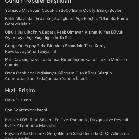
Günün Popüler Başlıkları
Yalnızca Milenyum Çocukları 2000'lilerin Çok İyi Bildiği Şeyler
Fatih Altaylı'dan Erdal Beşikçioğlu'na Ağır Eleştiri: "Ulan Siz Kamu
Görevlisisiniz"
Ülkü Hilal Çiftçi'nin Babası, Reşit Olmayan Kızının 10 Yaş Büyük
Oyuncuyla Aşk Yaşadığını İddia Etti
Google'ın Yapay Zeka Biriminin Başındaki Türk: Koray
Kavukçuoğlu'nu Tanıyalım!
Milli Dayanışma ve Toplumsal Bütünleşme Kanun Teklifi Meclis’e
Sunuldu
Özge Özpirinçci İddialarıyla Gündem Olan Kübra Süzgün
Cumhurbaşkanı Erdoğan'dan Yardım İstedi
Hızlı Erişim
Hava Durumu
Son Depremler Listesi
Evlilik Yıl Dönümü Sözleri! En Özel Romantik, Duygusal ve Resimli
Evlilik Yıl dönümü Mesajları
Rüyada Altın Görmek: Gerçekler de Saadetiniz de Çil Çil Altınlarda