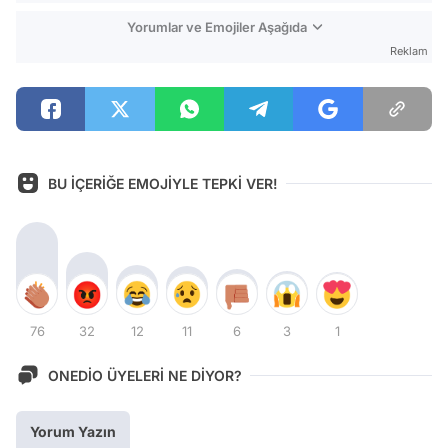
Yorumlar ve Emojiler Aşağıda
Reklam
BU İÇERİĞE EMOJİYLE TEPKİ VER!
76
32
12
11
6
3
1
ONEDİO ÜYELERİ NE DİYOR?
Yorum Yazın