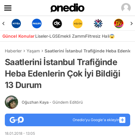
Güncel Konular
Liseler-LGS
Emekli Zammı
Filtresiz Hali😱
Haberler
Yaşam
Saatlerini İstanbul Trafiğinde Heba Edenleri
Saatlerini İstanbul Trafiğinde
Heba Edenlerin Çok İyi Bildiği
13 Durum
Oğuzhan Kaya
- Gündem Editörü
Onedio’yu Google'a ekleyin
18.01.2018 - 13:05