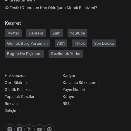
Andreas Şifreleri
IQ Testi: IQ'unuzun Kaç Olduğunu Merak Ettiniz mi?
Keşfet
Twitter
Deprem
Zam
Youtube
Günlük Burç Yorumları
A101
Tiktok
Son Dakika
Bugün Ne Pişirsem
Gezilecek Yerler
Hakkımızda
Kariyer
Geri Bildirim
Kullanıcı Sözleşmesi
Gizlilik Politikası
Yayın İlkeleri
Topluluk Kuralları
Künye
Reklam
RSS
İletişim