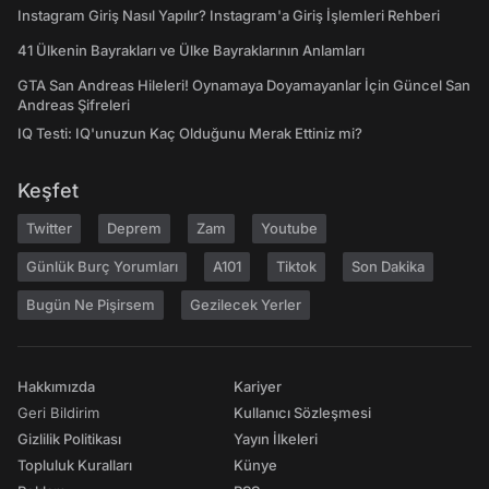
Instagram Giriş Nasıl Yapılır? Instagram'a Giriş İşlemleri Rehberi
41 Ülkenin Bayrakları ve Ülke Bayraklarının Anlamları
GTA San Andreas Hileleri! Oynamaya Doyamayanlar İçin Güncel San
Andreas Şifreleri
IQ Testi: IQ'unuzun Kaç Olduğunu Merak Ettiniz mi?
Keşfet
Twitter
Deprem
Zam
Youtube
Günlük Burç Yorumları
A101
Tiktok
Son Dakika
Bugün Ne Pişirsem
Gezilecek Yerler
Hakkımızda
Kariyer
Geri Bildirim
Kullanıcı Sözleşmesi
Gizlilik Politikası
Yayın İlkeleri
Topluluk Kuralları
Künye