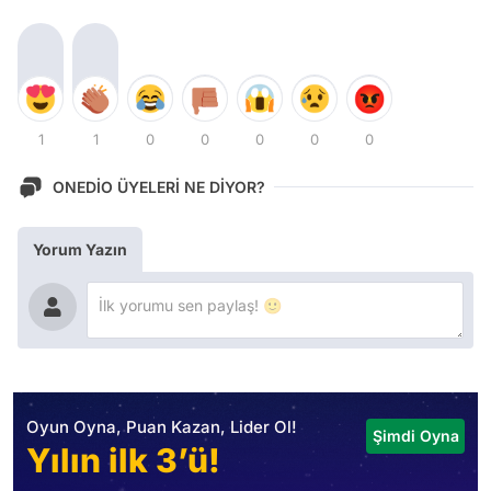
1
1
0
0
0
0
0
ONEDİO ÜYELERİ NE DİYOR?
Yorum Yazın
Oyun Oyna, Puan Kazan, Lider Ol!
Şimdi Oyna
Yılın ilk 3’ü!