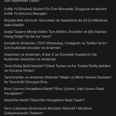
Son Depremler Listesi
Evlilik Yıl Dönümü Sözleri! En Özel Romantik, Duygusal ve Resimli
Evlilik Yıl dönümü Mesajları
Rüyada Altın Görmek: Gerçekler de Saadetiniz de Çil Çil Altınlarda
Saklı Olabilir!
Doğal Taşların Merak Edilen Tüm Etkileri, Enerjileri ve Şifa Alanları:
Hangi Doğal Taş Ne İşe Yarar?
Emojilerin Anlamları: 2023 WhatsApp, Instagram ve Twitter'da En
Çok Kullanılan Emojiler ve Anlamları
Atasözleri ve Anlamları: A'dan Z'ye Gündelik Hayatta En Sık
Kullanılan Atasözleri ve Anlamları
Tavla Diziliş Şekli Nasıldır? Erkek Tavlası ve Kız Tavlası Diziliş Şekilleri
ve Oynama Yönleri
Tarot Kartları ve Anlamları Nelerdir? Majör ve Minör Arkana Desteleri
İle Tılsımlı Bir Dünyaya Giriş
Burç Uyumu Hesaplama Nedir? Burç Uyumu, Aşk Uyumu Nasıl
Hesaplanır?
İdeal Kilo Nedir? İdeal Kilo Hesaplama Nasıl Yapılır?
Ders Çalışırken Dinlenecek Müzikler Nelerdir? Müziksiz
Çalışamayanlar Toplanın!