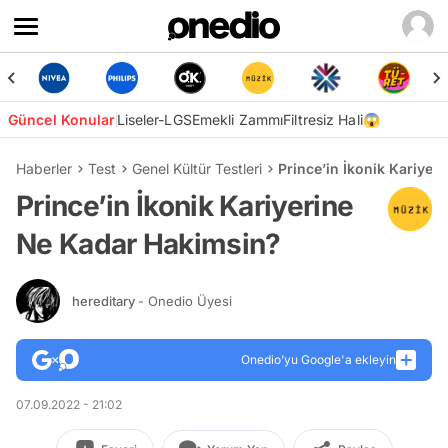
Güncel Konular
Liseler-LGS
Emekli Zammı
Filtresiz Hali😱
Haberler
Test
Genel Kültür Testleri
Prince’in İkonik Kariye
Prince’in İkonik Kariyerine
Ne Kadar Hakimsin?
hereditary
- Onedio Üyesi
Onedio’yu Google'a ekleyin
07.09.2022 - 21:02