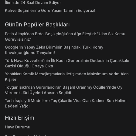
İlimizde 24 Saat Devam Ediyor
Kahve Seçimlerine Göre Yaşını Tahmin Ediyoruz!
Günün Popüler Başlıkları
Fatih Altaylı'dan Erdal Beşikçioğlu'na Ağır Eleştiri: "Ulan Siz Kamu
Görevlisisiniz"
Google'ın Yapay Zeka Biriminin Başındaki Türk: Koray
Kavukçuoğlu'nu Tanıyalım!
Türk Hava Kuvvetleri'nin İlk Kadın Generalinin Dedesinin Çanakkale
Gazisi Olduğu Ortaya Çıktı
Yaptıkları Komik Mesajlaşmalarla İletişimden Maksimum Verim Alan
Kişiler
Toygar Işıklı'dan Gururlandıran Başarı! Grammy Ödülleri'nde Oy
Verecek Jüri Üyeleri Arasına Seçildi
Tarla İşçisiydi Modellere Taş Çıkarttı: Viral Olan Kadının Son Haline
Beğeni Yağdı
Hızlı Erişim
Hava Durumu