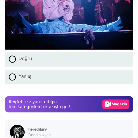
Doğru
Video
Yanlış
Test
Gündem
Magazin
Keşfet
ile ziyaret ettiğin
tüm kategorileri tek akışta gör!
Video
Test
hereditary
Onedio Üyesi