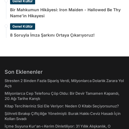
Genel Kültür
Bir Mahkumun Hikâyesi: Iron Maiden - Hallowed Be Thy
Name'in Hikayesi
Genel Kültür
8 Soruyla İmza Şarkını Ortaya Çıkarıyoruz!
Son Eklenenler
Stresten 2 Binden Fazla Sipariş Verdi, Milyonlarca Dolarlık Zarara Yol
Açtı
Milyonlarca Cep Telefonu Çöp Oldu: Bir Devir Tamamen Kapandı,
2G Ağı Tarihe Karıştı
Kitap Tercihleriniz Sizi Ele Veriyor: Neden O Kitabı Seçiyorsunuz?
Şöhreti Bırakıp Çiftçiliğe Yönelmişti: Burak Hakkı Ceviz Hasadı İçin
Kolları Sıvadı
İçme Suyuna Kur'an-ı Kerim Dinletiliyor: 31 Yıllık Alışkanlık, O