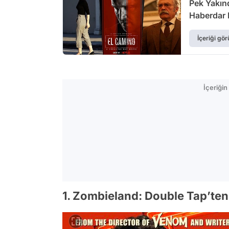
Pek Yakınd
Haberdar 
İçeriği gör
İçeriği
1. Zombieland: Double Tap’ten 