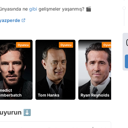
ünyasında ne
gibi
gelişmeler yaşanmış? 🎬
yazperde
Oyuncu
Oyuncu
Oyuncu
nedict
mberbatch
Tom Hanks
Ryan Reynolds
He
buyurun ⬇️