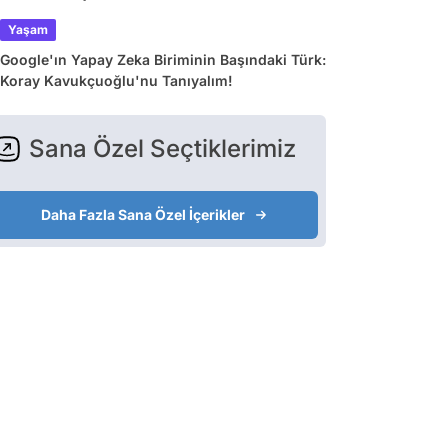
Yaşam
Google'ın Yapay Zeka Biriminin Başındaki Türk:
Koray Kavukçuoğlu'nu Tanıyalım!
Sana Özel Seçtiklerimiz
Oyuncu
Oyuncu
Oyuncu
Daha Fazla Sana Özel İçerikler
nry Cavill
Taika Waititi
Chris Evans