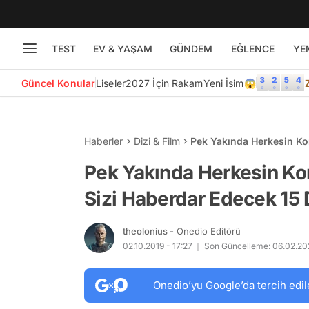
TEST
EV & YAŞAM
GÜNDEM
EĞLENCE
YE
Güncel Konular
Liseler
2027 İçin Rakam
Yeni İsim😱
Haberler
Dizi & Film
Pek Yakında Herkesin Kon
Duyuru
Pek Yakında Herkesin Kon
Sizi Haberdar Edecek 15
theolonius
- Onedio Editörü
02.10.2019 - 17:27
Son Güncelleme: 06.02.202
Onedio’yu Google’da tercih edil