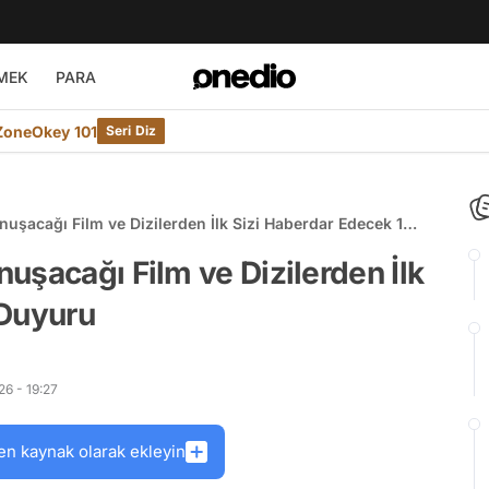
MEK
PARA
ZoneOkey 101
Seri Diz
uşacağı Film ve Dizilerden İlk Sizi Haberdar Edecek 15
uşacağı Film ve Dizilerden İlk
 Duyuru
6 - 19:27
en kaynak olarak ekleyin