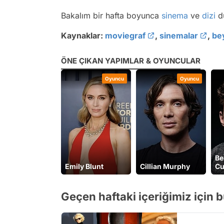
Bakalım bir hafta boyunca
sinema
ve
dizi
d
Kaynaklar:
moviegraf
,
sinemalar
,
be
ÖNE ÇIKAN YAPIMLAR & OYUNCULAR
Dizi
Oyuncu
Oyuncu
Be
e Witcher
Emily Blunt
Cillian Murphy
Cu
Geçen haftaki içeriğimiz için 