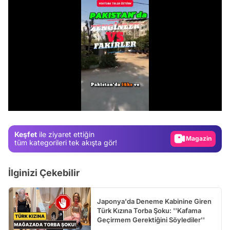
Video
Test
/
Gündem
Magazin
Keşfet
ile ziyaret ettiğin
tüm kategorileri tek akışta gör!
Video
Test
İlginizi Çekebilir
Japonya'da Deneme Kabinine Giren
Türk Kızına Torba Şoku: ''Kafama
Geçirmem Gerektiğini Söylediler''