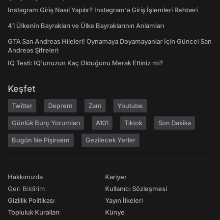
Instagram Giriş Nasıl Yapılır? Instagram'a Giriş İşlemleri Rehberi
41 Ülkenin Bayrakları ve Ülke Bayraklarının Anlamları
GTA San Andreas Hileleri! Oynamaya Doyamayanlar İçin Güncel San
Andreas Şifreleri
IQ Testi: IQ'unuzun Kaç Olduğunu Merak Ettiniz mi?
Keşfet
Twitter
Deprem
Zam
Youtube
Günlük Burç Yorumları
A101
Tiktok
Son Dakika
Bugün Ne Pişirsem
Gezilecek Yerler
Hakkımızda
Kariyer
Geri Bildirim
Kullanıcı Sözleşmesi
Gizlilik Politikası
Yayın İlkeleri
Topluluk Kuralları
Künye