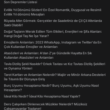
Son Depremler Listesi
Evlilik Yıl Dönümü Sözleri! En Özel Romantik, Duygusal ve Resimli
Evlilik Yıl dönümü Mesajları
Rüyada Altın Görmek: Gerçekler de Saadetiniz de Çil Çil Altınlarda
Saklı Olabilir!
Doğal Taşların Merak Edilen Tüm Etkileri, Enerjileri ve Şifa Alanları:
Hangi Doğal Taş Ne İşe Yarar?
Emojilerin Anlamları: 2023 WhatsApp, Instagram ve Twitter'da En
Çok Kullanılan Emojiler ve Anlamları
Atasözleri ve Anlamları: A'dan Z'ye Gündelik Hayatta En Sık
Kullanılan Atasözleri ve Anlamları
Tavla Diziliş Şekli Nasıldır? Erkek Tavlası ve Kız Tavlası Diziliş Şekilleri
ve Oynama Yönleri
Tarot Kartları ve Anlamları Nelerdir? Majör ve Minör Arkana Desteleri
İle Tılsımlı Bir Dünyaya Giriş
Burç Uyumu Hesaplama Nedir? Burç Uyumu, Aşk Uyumu Nasıl
Hesaplanır?
İdeal Kilo Nedir? İdeal Kilo Hesaplama Nasıl Yapılır?
Ders Çalışırken Dinlenecek Müzikler Nelerdir? Müziksiz
Çalışamayanlar Toplanın!