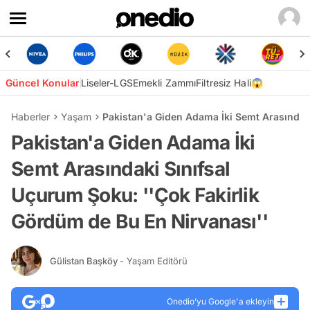
Güncel Konular
Liseler-LGS
Emekli Zammı
Filtresiz Hali😱
Haberler
Yaşam
Pakistan'a Giden Adama İki Semt Arasındaki
Pakistan'a Giden Adama İki
Semt Arasındaki Sınıfsal
Uçurum Şoku: ''Çok Fakirlik
Gördüm de Bu En Nirvanası''
Gülistan Başköy
- Yaşam Editörü
Onedio’yu Google'a ekleyin