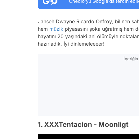
Onedio’yu Google’da tercih edil
Jahseh Dwayne Ricardo Onfroy, bilinen sah
hem
müzik
piyasasını şoka uğratmış hem de
hayatını 20 yaşındaki ani ölümüyle noktalan
hazırladık. İyi dinlemeleeeer!
İçeriği
1. XXXTentacion - Moonligt