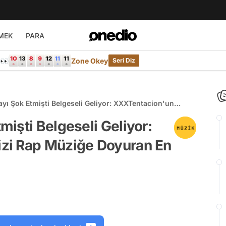
MEK
PARA
e👀
Zone Okey
Seri Diz
ı Şok Etmişti Belgeseli Geliyor: XXXTentacion'un
ziğe Doyuran En İyi 22 Şarkısı
işti Belgeseli Geliyor:
zi Rap Müziğe Doyuran En