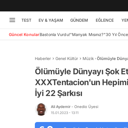
TEST
EV & YAŞAM
GÜNDEM
EĞLENCE
YE
Güncel Konular
Bastonla Vurdu!
"Manyak Mısınız?"
30 Yıl Önc
Haberler
Genel Kültür
Müzik
Ölümüyle Dünyay
Hepimizi Rap Mü
Ölümüyle Dünyayı Şok Etm
XXXTentacion'un Hepimi
İyi 22 Şarkısı
Ali Aydemir
- Onedio Üyesi
15.01.2023 - 13:11