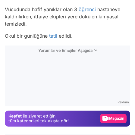
Vücudunda hafif yanıklar olan 3
öğrenci
hastaneye
kaldırılırken, itfaiye ekipleri yere dökülen kimyasalı
temizledi.
Okul bir günlüğüne
tatil
edildi.
Yorumlar ve Emojiler Aşağıda
Video
Test
Reklam
Gündem
Keşfet
ile ziyaret ettiğin
Magazin
tüm kategorileri tek akışta gör!
Video