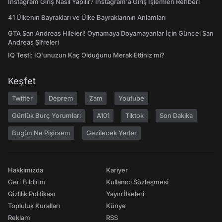
Instagram Giriş Nasıl Yapılır? Instagram'a Giriş İşlemleri Rehberi
41 Ülkenin Bayrakları ve Ülke Bayraklarının Anlamları
GTA San Andreas Hileleri! Oynamaya Doyamayanlar İçin Güncel San
Andreas Şifreleri
IQ Testi: IQ'unuzun Kaç Olduğunu Merak Ettiniz mi?
Keşfet
Twitter
Deprem
Zam
Youtube
Günlük Burç Yorumları
A101
Tiktok
Son Dakika
Bugün Ne Pişirsem
Gezilecek Yerler
Hakkımızda
Kariyer
Geri Bildirim
Kullanıcı Sözleşmesi
Gizlilik Politikası
Yayın İlkeleri
Topluluk Kuralları
Künye
Reklam
RSS