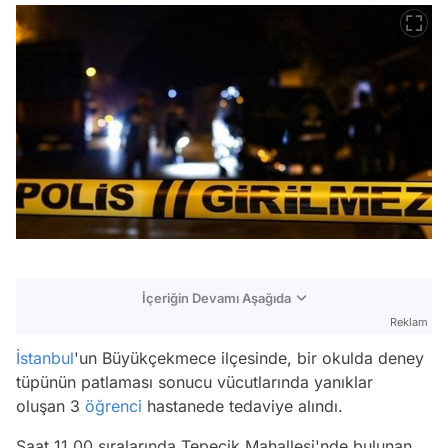
İçeriğin Devamı Aşağıda
Reklam
İstanbul
'un Büyükçekmece ilçesinde, bir okulda deney
tüpünün patlaması sonucu vücutlarında yanıklar
oluşan 3
öğrenci
hastanede tedaviye alındı.
Saat 11.00 sıralarında Tepecik Mahallesi'nde bulunan