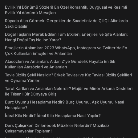
Evlilik Yıl Dönümü Sözleri! En Özel Romantik, Duygusal ve Resimli
Evlilik Yıl dönümü Mesajları
Rüyada Altın Görmek: Gerçekler de Saadetiniz de Çil Çil Altınlarda
Saklı Olabilir!
Doğal Taşların Merak Edilen Tüm Etkileri, Enerjileri ve Şifa Alanları:
Hangi Doğal Taş Ne İşe Yarar?
Emojilerin Anlamları: 2023 WhatsApp, Instagram ve Twitter'da En
Çok Kullanılan Emojiler ve Anlamları
Atasözleri ve Anlamları: A'dan Z'ye Gündelik Hayatta En Sık
Kullanılan Atasözleri ve Anlamları
Tavla Diziliş Şekli Nasıldır? Erkek Tavlası ve Kız Tavlası Diziliş Şekilleri
ve Oynama Yönleri
Tarot Kartları ve Anlamları Nelerdir? Majör ve Minör Arkana Desteleri
İle Tılsımlı Bir Dünyaya Giriş
Burç Uyumu Hesaplama Nedir? Burç Uyumu, Aşk Uyumu Nasıl
Hesaplanır?
İdeal Kilo Nedir? İdeal Kilo Hesaplama Nasıl Yapılır?
Ders Çalışırken Dinlenecek Müzikler Nelerdir? Müziksiz
Çalışamayanlar Toplanın!