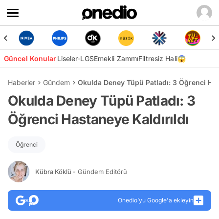
Güncel Konular
Liseler-LGS
Emekli Zammı
Filtresiz Hali😱
Haberler
Gündem
Okulda Deney Tüpü Patladı: 3 Öğrenci Has
Okulda Deney Tüpü Patladı: 3
Öğrenci Hastaneye Kaldırıldı
Öğrenci
Kübra Köklü
- Gündem Editörü
Onedio’yu Google'a ekleyin