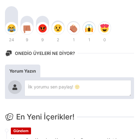
24
9
9
2
1
1
0
ONEDİO ÜYELERİ NE DİYOR?
Yorum Yazın
En Yeni İçerikler!
Gündem