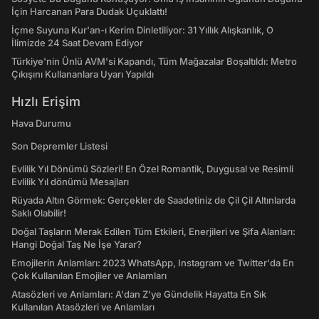
İçin Harcanan Para Dudak Uçuklattı!
İçme Suyuna Kur'an-ı Kerim Dinletiliyor: 31 Yıllık Alışkanlık, O
İlimizde 24 Saat Devam Ediyor
Türkiye'nin Ünlü AVM'si Kapandı, Tüm Mağazalar Boşaltıldı: Metro
Çıkışını Kullananlara Uyarı Yapıldı
Hızlı Erişim
Hava Durumu
Son Depremler Listesi
Evlilik Yıl Dönümü Sözleri! En Özel Romantik, Duygusal ve Resimli
Evlilik Yıl dönümü Mesajları
Rüyada Altın Görmek: Gerçekler de Saadetiniz de Çil Çil Altınlarda
Saklı Olabilir!
Doğal Taşların Merak Edilen Tüm Etkileri, Enerjileri ve Şifa Alanları:
Hangi Doğal Taş Ne İşe Yarar?
Emojilerin Anlamları: 2023 WhatsApp, Instagram ve Twitter'da En
Çok Kullanılan Emojiler ve Anlamları
Atasözleri ve Anlamları: A'dan Z'ye Gündelik Hayatta En Sık
Kullanılan Atasözleri ve Anlamları