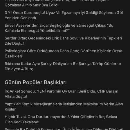
Gözaltına Alınıp Sınır Dışı Edildi
3 Yıl Önce Kurumuştu! Uyuz Ve Egzamaya İyi Geldiği Söylenen Göl
Yeniden Canlandı
Enver Aysever'den Erdal Beşikçioğlu ve Etimesgut Çıkışı: “Bu
Kafalarla Etimesgut Yönetilebilir mi?”
Serdar Ortaç Gecesindeki Lirik Dans Şovu ve Kibariye'nin Tepkileri
Dile Düştü!
Psikologlara Göre Olduğundan Daha Genç Görünen Kişilerin Ortak
Özellikleri
Bıktırana Kadar Aynı Şarkıyı Dinliyorlar: Bir Şarkıya Takılıp Günlerce
Dinleyen 4 Burç
Günün Popüler Başlıkları
İlk Anket Sonucu: YENİ Parti'nin Oy Oranı Belli Oldu, CHP Barajın
Altına Düştü!
Yaptıkları Komik Mesajlaşmalarla İletişimden Maksimum Verim Alan
Kişiler
Hiçbir Tuzak Onu Durduramıyordu: 3 Yıldır Çiftçilerin Baş Belası
Olan Kedi Yakalandı
Sosyete Bu Düğünü Konuşuyor: Ünlü İş İnsanının Oğlunun Düğünü