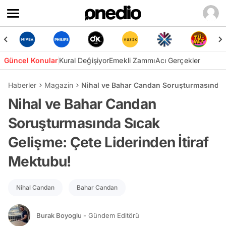
Güncel Konular
Kural Değişiyor
Emekli Zammı
Acı Gerçekler
Haberler
Magazin
Nihal ve Bahar Candan Soruşturmasında S
Nihal ve Bahar Candan
Soruşturmasında Sıcak
Gelişme: Çete Liderinden İtiraf
Mektubu!
Nihal Candan
Bahar Candan
Burak Boyoglu
- Gündem Editörü