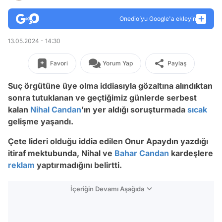
Onedio’yu Google'a ekleyin
13.05.2024 - 14:30
Favori
Yorum Yap
Paylaş
Suç örgütüne üye olma iddiasıyla gözaltına alındıktan
sonra tutuklanan ve geçtiğimiz günlerde serbest
kalan
Nihal Candan
’ın yer aldığı soruşturmada
sıcak
gelişme yaşandı.
Çete lideri olduğu iddia edilen Onur Apaydın yazdığı
itiraf mektubunda, Nihal ve
Bahar Candan
kardeşlere
reklam
yaptırmadığını belirtti.
İçeriğin Devamı Aşağıda