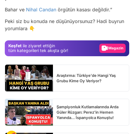
Bahar ve
Nihal Candan
örgütün kasası değildir.”
Video
Test
Peki siz bu konuda ne düşünüyorsunuz? Hadi buyrun
yorumlara 👇
Gündem
Magazin
Keşfet
ile ziyaret ettiğin
Video
tüm kategorileri tek akışta gör!
Test
Araştırma: Türkiye'de Hangi Yaş
Grubu Kime Oy Veriyor?
Şampiyonluk Kutlamalarında Arda
Güler Rüzgarı: Perez'in Hemen
Yanında... İspanyolca Konuştu!