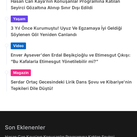
Hasan Can Kaya’nın Konuşanlar Programına Katılan
Seyirci Gözaltına Alınıp Sınır Dışı Edildi
Yaşam
3 Yıl Önce Kurumuştu! Uyuz Ve Egzamaya İyi Geldiği
Söylenen Göl Yeniden Canlandı
Video
Enver Aysever'den Erdal Beşikçioğlu ve Etimesgut Çıkışı:
“Bu Kafalarla Etimesgut Yönetilebilir mi?”
Magazin
Serdar Ortaç Gecesindeki Lirik Dans Şovu ve Kibariye'nin
Tepkileri Dile Düştü!
Son Eklenenler
Hasan Can Kaya’nın Konuşanlar Programına Katılan Seyirci