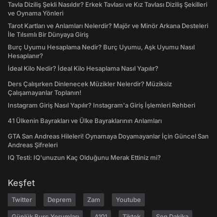
Tavla Diziliş Şekli Nasıldır? Erkek Tavlası ve Kız Tavlası Diziliş Şekilleri
ve Oynama Yönleri
Tarot Kartları ve Anlamları Nelerdir? Majör ve Minör Arkana Desteleri
İle Tılsımlı Bir Dünyaya Giriş
Burç Uyumu Hesaplama Nedir? Burç Uyumu, Aşk Uyumu Nasıl
Hesaplanır?
İdeal Kilo Nedir? İdeal Kilo Hesaplama Nasıl Yapılır?
Ders Çalışırken Dinlenecek Müzikler Nelerdir? Müziksiz
Çalışamayanlar Toplanın!
Instagram Giriş Nasıl Yapılır? Instagram'a Giriş İşlemleri Rehberi
41 Ülkenin Bayrakları ve Ülke Bayraklarının Anlamları
GTA San Andreas Hileleri! Oynamaya Doyamayanlar İçin Güncel San
Andreas Şifreleri
IQ Testi: IQ'unuzun Kaç Olduğunu Merak Ettiniz mi?
Keşfet
Twitter
Deprem
Zam
Youtube
Günlük Burç Yorumları
A101
Tiktok
Son Dakika