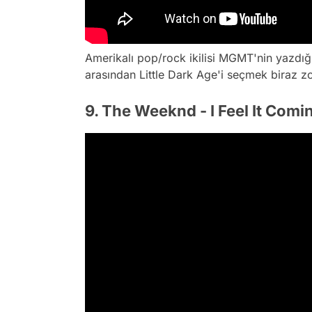
Amerikalı pop/rock ikilisi MGMT'nin yazdığı
arasından
Little Dark Age
'i seçmek biraz z
9. The Weeknd - I Feel It Comin