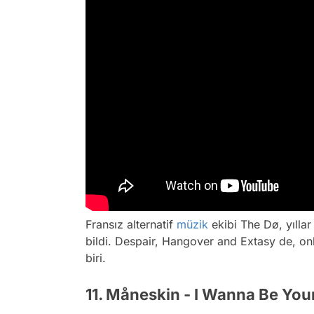
Fransız alternatif
müzik
ekibi The Dø, yıllar
bildi.
Despair, Hangover and Extasy
de, onl
biri.
11. Måneskin - I Wanna Be You