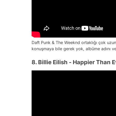
Daft Punk & The Weeknd ortaklığı çok uzun 
konuşmaya bile gerek yok, albüme adını ver
8. Billie Eilish - Happier Than 