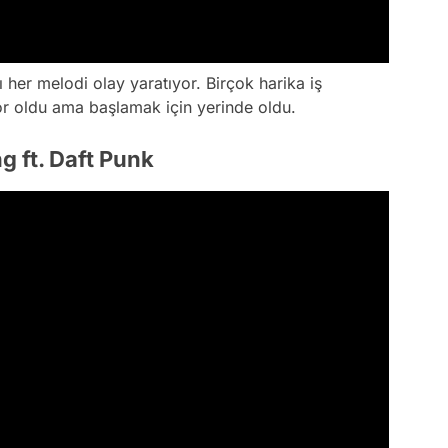
 her melodi olay yaratıyor. Birçok harika iş
or oldu ama başlamak için yerinde oldu.
g ft. Daft Punk