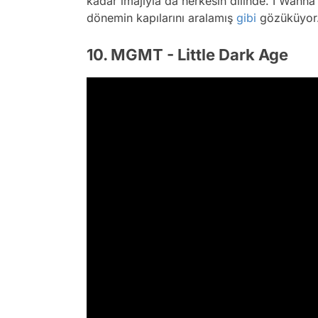
kadar imajıyla da herkesin dilinde.
I Wanna
dönemin kapılarını aralamış
gibi
gözüküyor
10. MGMT - Little Dark Age