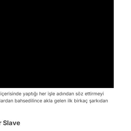
 içerisinde yaptığı her işle adından söz ettirmeyi
ardan bahsedilince akla gelen ilk birkaç şarkıdan
r Slave