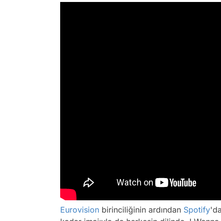
Eurovision
birinciliğinin ardından
Spotify
'd