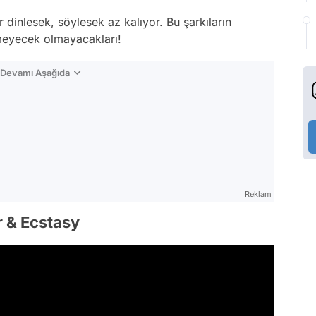
r dinlesek, söylesek az kalıyor. Bu şarkıların
şmeyecek olmayacakları!
n Devamı Aşağıda
Reklam
r & Ecstasy