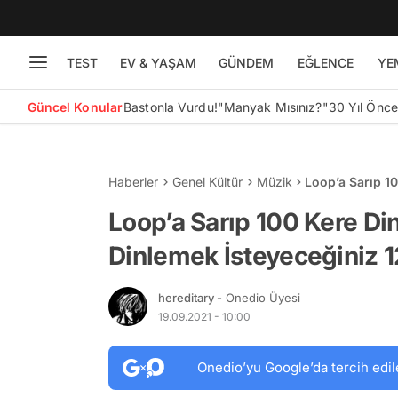
TEST
EV & YAŞAM
GÜNDEM
EĞLENCE
YE
Güncel Konular
Bastonla Vurdu!
"Manyak Mısınız?"
30 Yıl Önc
Haberler
Genel Kültür
Müzik
Loop’a Sarıp 10
Harika Şarkı
Loop’a Sarıp 100 Kere Din
Dinlemek İsteyeceğiniz 1
hereditary
- Onedio Üyesi
19.09.2021 - 10:00
Onedio’yu Google’da tercih edil