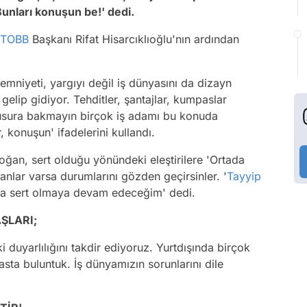
Bunları konuşun be!' dedi.
TOBB
Başkanı Rifat Hisarcıklıoğlu'nın ardından
mniyeti, yargıyı değil iş dünyasını da dizayn
 gelip gidiyor. Tehditler, şantajlar, kumpaslar
 Kusura bakmayın birçok iş adamı bu konuda
konuşun' ifadelerini kullandı.
ğan, sert olduğu yönündeki eleştirilere 'Ortada
anlar varsa durumlarını gözden geçirsinler. '
Tayyip
nda sert olmaya devam edeceğim' dedi.
ŞLARI;
duyarlılığını takdir ediyoruz. Yurtdışında birçok
masta buluntuk. İş dünyamızın sorunlarını dile