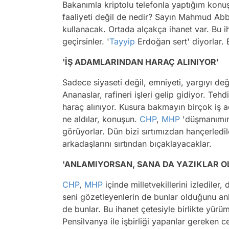
Bakanımla kriptolu telefonla yaptığım konu
faaliyeti değil de nedir? Sayın Mahmud Abb
kullanacak. Ortada alçakça ihanet var. Bu 
geçirsinler. '
Tayyip
Erdoğan sert' diyorlar.
'İŞ ADAMLARINDAN HARAÇ ALINIYOR'
Sadece siyaseti değil, emniyeti, yargıyı değ
Ananaslar, rafineri işleri gelip gidiyor. Tehd
haraç alınıyor. Kusura bakmayın birçok i
ne aldılar, konuşun.
CHP
,
MHP
'düşmanımın 
görüyorlar. Dün bizi sırtımızdan hançerledil
arkadaşlarını sırtından bıçaklayacaklar.
'ANLAMIYORSAN, SANA DA YAZIKLAR O
CHP
,
MHP
içinde milletvekillerini izlediler,
seni gözetleyenlerin de bunlar olduğunu an
de bunlar. Bu ihanet çetesiyle birlikte yürü
Pensilvanya ile işbirliği yapanlar gereken c