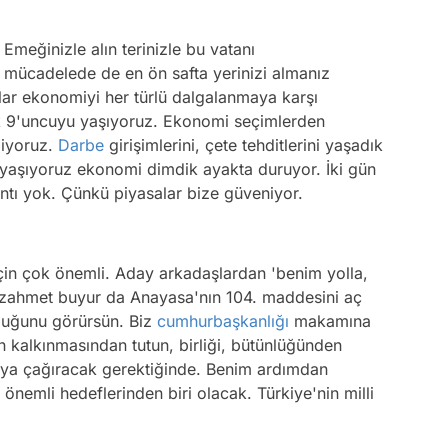
 Emeğinizle alın terinizle bu vatanı
 mücadelede de en ön safta yerinizi almanız
mlar ekonomiyi her türlü dalgalanmaya karşı
 9'uncuyu yaşıyoruz. Ekonomi seçimlerden
miyoruz.
Darbe
girişimlerini, çete tehditlerini yaşadık
ri yaşıyoruz ekonomi dimdik ayakta duruyor. İki gün
tı yok. Çünkü piyasalar bize güveniyor.
çin çok önemli. Aday arkadaşlardan 'benim yolla,
ir zahmet buyur da Anayasa'nın 104. maddesini aç
duğunu görürsün. Biz
cumhurbaşkanlığı
makamına
n kalkınmasından tutun, birliği, bütünlüğünden
tıya çağıracak gerektiğinde. Benim ardımdan
önemli hedeflerinden biri olacak. Türkiye'nin milli