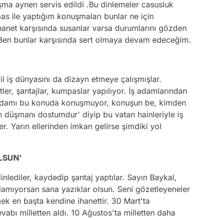
şma aynen servis edildi .Bu dinlemeler casusluk
as ile yaptığım konuşmaları bunlar ne için
ihanet karşısında susanlar varsa durumlarını gözden
 Ben bunlar karşısında sert olmaya devam edeceğim.
il iş dünyasını da dizayn etmeye çalışmışlar.
itler, şantajlar, kumpaslar yapılıyor. İş adamlarından
ş adamı bu konuda konuşmuyor, konuşun be, kimden
düşmanı dostumdur' diyip bu vatan hainleriyle iş
er. Yarın ellerinden imkan gelirse şimdiki yol
LSUN'
 dinlediler, kaydedip şantaj yaptılar. Sayın Baykal,
lamıyorsan sana yazıklar olsun. Seni gözetleyeneler
mek en başta kendine ihanettir. 30 Mart'ta
evabı milletten aldı. 10 Ağustos'ta milletten daha