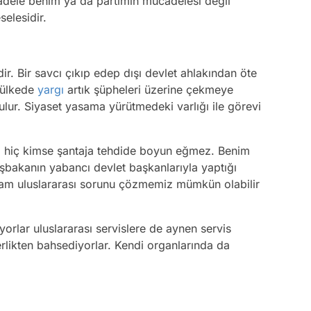
dele benim ya da partimin mücadelesi değil
selesidir.
ir. Bir savcı çıkıp edep dışı devlet ahlakından öte
 ülkede
yargı
artık şüpheleri üzerine çekmeye
ulur. Siyaset yasama yürütmedeki varlığı ile görevi
a hiç kimse şantaja tehdide boyun eğmez. Benim
şbakanın yabancı devlet başkanlarıyla yaptığı
sam uluslararası sorunu çözmemiz mümkün olabilir
yorlar uluslararası servislere de aynen servis
likten bahsediyorlar. Kendi organlarında da