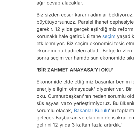
ağır cevap alacaklar.
Biz sizden cesur kararlı adımlar bekliyoruz.
büyütüyorsunuzz. Paralel ihanet cephesiyle
gerekir. 12 yılda gerçekleştirdiğimiz refor
korunaklı hale getirdi. 8 tane
seçim
yaşadık
etkilenmiyor. Biz seçim ekonomisi tesis et
ekonomi bu badireleri atlattı. Bölge krizle
sonra seçim var hamdolsun ekonomide sıkın
'BİR ZAHMET ANAYASA'YI OKU'
Ekonomide elde ettiğimiz başarılar benim i
enerjiyle ilgim olmayacak' diyenler var. B
oku. Cumhurbaşkanı'nın neden sorumlu ol
süs eşyası vazo yerleştirmiyoruz. Bu ülkeni
sorumlu olacak,
Bakanlar Kurulu
'nu toplan
gelecek Başbakan ve ekibinin de istikrar en 
gelirini 12 yılda 3 kattan fazla artırdık.'