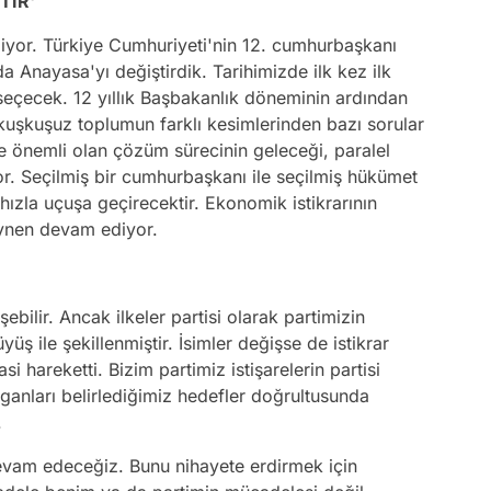
TİR'
diyor. Türkiye Cumhuriyeti'nin 12. cumhurbaşkanı
da Anayasa'yı değiştirdik. Tarihimizde ilk kez ilk
seçecek. 12 yıllık Başbakanlık döneminin ardından
 kuşkuşuz toplumun farklı kesimlerinden bazı sorular
ce önemli olan çözüm sürecinin geleceği, paralel
r. Seçilmiş bir cumhurbaşkanı ile seçilmiş hükümet
hızla uçuşa geçirecektir. Ekonomik istikrarının
ynen devam ediyor.
ilir. Ancak ilkeler partisi olarak partimizin
üş ile şekillenmiştir. İsimler değişse de istikrar
si hareketti. Bizim partimiz istişarelerin partisi
rganları belirlediğimiz hedefler doğrultusunda
.
evam edeceğiz. Bunu nihayete erdirmek için