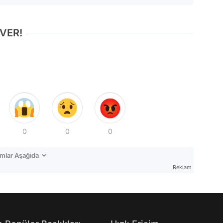
 VER!
0
0
0
mlar Aşağıda
Reklam