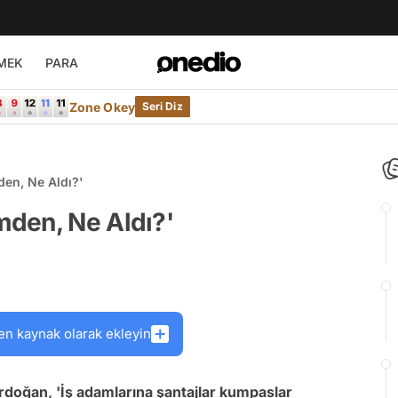
MEK
PARA
Zone Okey
Seri Diz
en, Ne Aldı?'
den, Ne Aldı?'
en kaynak olarak ekleyin
rdoğan, 'İş adamlarına şantajlar kumpaslar