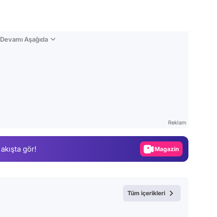
n Devamı Aşağıda
Video
Test
Reklam
Gündem
 akışta gör!
Magazin
Video
Test
Tüm içerikleri