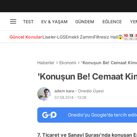
TEST
EV & YAŞAM
GÜNDEM
EĞLENCE
YE
Güncel Konular
Liseler-LGS
Emekli Zammı
Filtresiz Hali😱
Haberler
Ekonomi
'Konuşun Be! Cemaat Kimd
'Konuşun Be! Cemaat Kim
adem kara
- Onedio Üyesi
07.08.2014 - 13:28
Onedio’yu Google’da tercih edil
7. Ticaret ve Sanayi Şurası'nda konuşan E