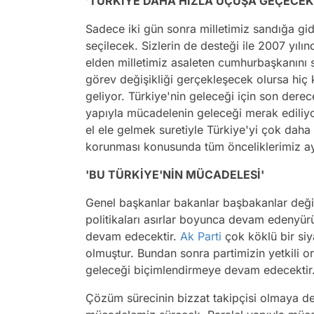
'TÜRKİYE DAHA HIZLA UÇUŞA GEÇECEK
Sadece iki gün sonra milletimiz sandığa gi
seçilecek. Sizlerin de desteği ile 2007 yılın
elden milletimiz asaleten cumhurbaşkanını 
görev değişikliği gerçekleşecek olursa hiç
geliyor. Türkiye'nin geleceği için son dere
yapıyla mücadelenin geleceği merak ediliyo
el ele gelmek suretiyle Türkiye'yi çok daha 
korunması konusunda tüm önceliklerimiz a
'BU TÜRKİYE'NİN MÜCADELESİ'
Genel başkanlar bakanlar başbakanlar değişeb
politikaları asırlar boyunca devam edenyürüy
devam edecektir.
Ak Parti
çok köklü bir siya
olmuştur. Bundan sonra partimizin yetkili o
geleceği biçimlendirmeye devam edecektir
Çözüm sürecinin bizzat takipçisi olmaya d