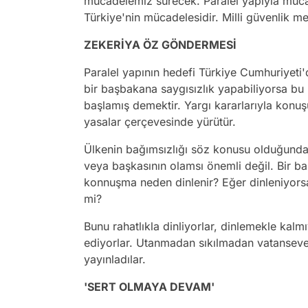
mücadelemiz sürecek. Paralel yapıyla müca
Türkiye'nin mücadelesidir. Milli güvenlik me
ZEKERİYA ÖZ GÖNDERMESİ
Paralel yapının hedefi Türkiye Cumhuriyeti'd
bir başbakana saygısızlık yapabiliyorsa bu
başlamış demektir. Yargı kararlarıyla konuş
yasalar çerçevesinde yürütür.
Ülkenin bağımsızlığı söz konusu olduğund
veya başkasının olamsı önemli değil. Bir ba
konnuşma neden dinlenir? Eğer dinleniyor
mi?
Bunu rahatlıkla dinliyorlar, dinlemekle kalmı
ediyorlar. Utanmadan sıkılmadan vatansever
yayınladılar.
'SERT OLMAYA DEVAM'