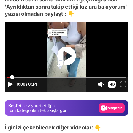
'Ayrıldıktan sonra takip ettiği kızlara bakıyorum'
yazısı olmadan paylaştı: 👇
Video
Test
0:00
/
0:14
Gündem
Magazin
Keşfet
ile ziyaret ettiğin
Video
tüm kategorileri tek akışta gör!
Test
İlginizi çekebilecek diğer videolar: 👇