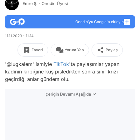
Emre Ş.
- Onedio Üyesi
Onedio’yu Google'a ekleyin
11.11.2023 - 11:14
Favori
Yorum Yap
Paylaş
'@lugkalem' ismiyle
TikTok
'ta paylaşımlar yapan
kadının kirpiğine kuş pisledikten sonra sinir krizi
geçirdiği anlar gündem olu.
İçeriğin Devamı Aşağıda