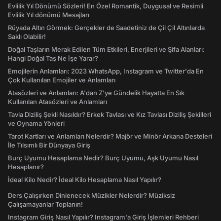
Evlilik Yıl Dönümü Sözleri! En Özel Romantik, Duygusal ve Resimli
Evlilik Yıl dönümü Mesajları
Rüyada Altın Görmek: Gerçekler de Saadetiniz de Çil Çil Altınlarda
Saklı Olabilir!
Doğal Taşların Merak Edilen Tüm Etkileri, Enerjileri ve Şifa Alanları:
Hangi Doğal Taş Ne İşe Yarar?
Emojilerin Anlamları: 2023 WhatsApp, Instagram ve Twitter'da En
Çok Kullanılan Emojiler ve Anlamları
Atasözleri ve Anlamları: A'dan Z'ye Gündelik Hayatta En Sık
Kullanılan Atasözleri ve Anlamları
Tavla Diziliş Şekli Nasıldır? Erkek Tavlası ve Kız Tavlası Diziliş Şekilleri
ve Oynama Yönleri
Tarot Kartları ve Anlamları Nelerdir? Majör ve Minör Arkana Desteleri
İle Tılsımlı Bir Dünyaya Giriş
Burç Uyumu Hesaplama Nedir? Burç Uyumu, Aşk Uyumu Nasıl
Hesaplanır?
İdeal Kilo Nedir? İdeal Kilo Hesaplama Nasıl Yapılır?
Ders Çalışırken Dinlenecek Müzikler Nelerdir? Müziksiz
Çalışamayanlar Toplanın!
Instagram Giriş Nasıl Yapılır? Instagram'a Giriş İşlemleri Rehberi