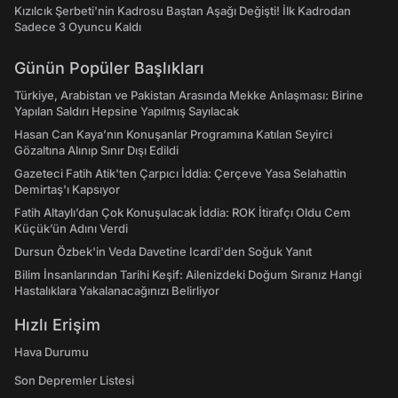
Kızılcık Şerbeti'nin Kadrosu Baştan Aşağı Değişti! İlk Kadrodan
Sadece 3 Oyuncu Kaldı
Günün Popüler Başlıkları
Türkiye, Arabistan ve Pakistan Arasında Mekke Anlaşması: Birine
Yapılan Saldırı Hepsine Yapılmış Sayılacak
Hasan Can Kaya’nın Konuşanlar Programına Katılan Seyirci
Gözaltına Alınıp Sınır Dışı Edildi
Gazeteci Fatih Atik'ten Çarpıcı İddia: Çerçeve Yasa Selahattin
Demirtaş'ı Kapsıyor
Fatih Altaylı’dan Çok Konuşulacak İddia: ROK İtirafçı Oldu Cem
Küçük’ün Adını Verdi
Dursun Özbek'in Veda Davetine Icardi'den Soğuk Yanıt
Bilim İnsanlarından Tarihi Keşif: Ailenizdeki Doğum Sıranız Hangi
Hastalıklara Yakalanacağınızı Belirliyor
Hızlı Erişim
Hava Durumu
Son Depremler Listesi