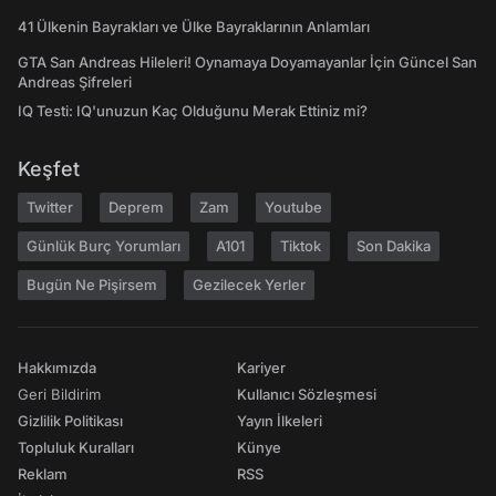
41 Ülkenin Bayrakları ve Ülke Bayraklarının Anlamları
GTA San Andreas Hileleri! Oynamaya Doyamayanlar İçin Güncel San
Andreas Şifreleri
IQ Testi: IQ'unuzun Kaç Olduğunu Merak Ettiniz mi?
Keşfet
Twitter
Deprem
Zam
Youtube
Günlük Burç Yorumları
A101
Tiktok
Son Dakika
Bugün Ne Pişirsem
Gezilecek Yerler
Hakkımızda
Kariyer
Geri Bildirim
Kullanıcı Sözleşmesi
Gizlilik Politikası
Yayın İlkeleri
Topluluk Kuralları
Künye
Reklam
RSS