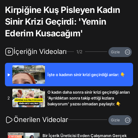
Kirpiğine Kuş Pisleyen Kadın
Sinir Krizi Geçirdi: 'Yemin
Ederim Kusacağım'
İçeriğin Videoları
1/2
Gizle
İşte o kadının sinir krizi geçirdiği anlar: 👇
▶
O kadın daha sonra sinir krizi geçirdiği anları
2
'Ayrıldıktan sonra takip ettiği kızlara
bakıyorum' yazısı olmadan paylaştı: 👇
Önerilen Videolar
Gizle
Bir İçerik Üreticisi Evden Çalışmanın Gerçek