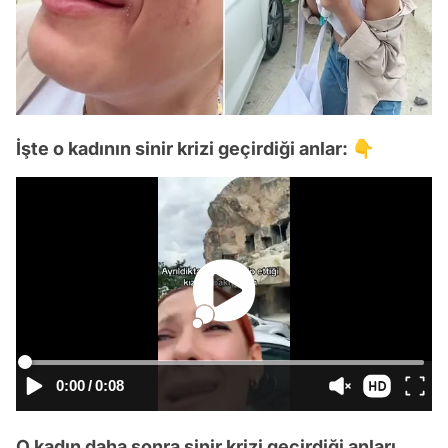
İşte o kadının sinir krizi geçirdiği anlar: 👇
0:00
/
0:08
O kadın daha sonra sinir krizi geçirdiği anları