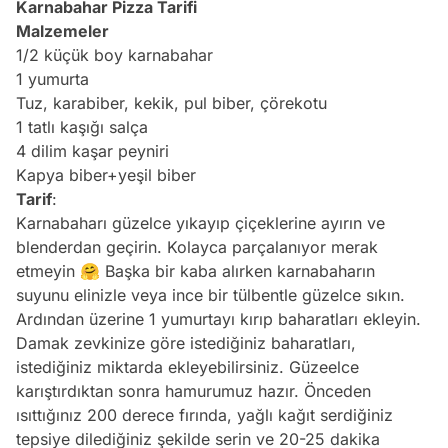
Karnabahar Pizza Tarifi
Malzemeler
1/2 küçük boy karnabahar
1 yumurta
Tuz, karabiber, kekik, pul biber, çörekotu
1 tatlı kaşığı salça
4 dilim kaşar peyniri
Kapya biber+yeşil biber
Tarif
:
Karnabaharı güzelce yıkayıp çiçeklerine ayırın ve
blenderdan geçirin. Kolayca parçalanıyor merak
etmeyin 🤗 Başka bir kaba alırken karnabaharın
suyunu elinizle veya ince bir tülbentle güzelce sıkın.
Ardından üzerine 1 yumurtayı kırıp baharatları ekleyin.
Damak zevkinize göre istediğiniz baharatları,
istediğiniz miktarda ekleyebilirsiniz. Güzeelce
karıştırdıktan sonra hamurumuz hazır. Önceden
ısıttığınız 200 derece fırında, yağlı kağıt serdiğiniz
tepsiye dilediğiniz şekilde serin ve 20-25 dakika