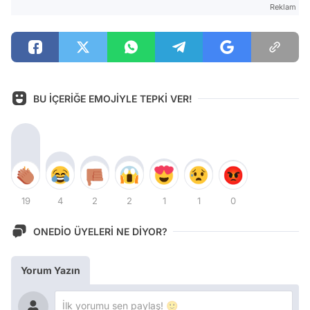
Reklam
BU İÇERİĞE EMOJİYLE TEPKİ VER!
19
4
2
2
1
1
0
ONEDİO ÜYELERİ NE DİYOR?
Yorum Yazın