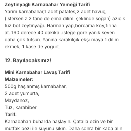
Zeytinyağlı Karnabahar Yemeği Tarifi
Yarım karnabahar,1 adet
patates
,2 adet havuç,
(isterseniz 2 tane de elma dilimi şeklinde soğan) azıcık
tuz,bol
zeytinyağı
..Harman yap,borcama koy,fırına
at..160 derece 40 dakika..isteğe göre yanık seven
daha çok tutsun..Yanına karakılçık ekşi maya 1 dilim
ekmek
, 1 kase de yoğurt.
12. Bayılacaksınız!
Mini Karnabahar Lavaş Tarifi
Malzemeler:
500g haşlanmış karnabahar,
2 adet yumurta,
Maydanoz,
Tuz, karabiber
Tarif:
Karnabaharı buharda haşlayın. Çatalla ezin ve bir
mutfak bezi ile suyunu sıkın. Daha sonra bir kaba alın