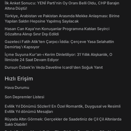
İlk Anket Sonucu: YENİ Parti'nin Oy Oranı Belli Oldu, CHP Barajın
Altına Düştü!
Türkiye, Arabistan ve Pakistan Arasında Mekke Anlaşması: Birine
Yapılan Saldırı Hepsine Yapılmış Sayılacak
Hasan Can Kaya’nın Konuşanlar Programına Katılan Seyirci
Gözaltına Alınıp Sınır Dışı Edildi
Gazeteci Fatih Atik'ten Çarpıcı İddia: Çerçeve Yasa Selahattin
Demirtaş'ı Kapsıyor
İçme Suyuna Kur'an-ı Kerim Dinletiliyor: 31 Yıllık Alışkanlık, O
İlimizde 24 Saat Devam Ediyor
Dursun Özbek'in Veda Davetine Icardi'den Soğuk Yanıt
Hızlı Erişim
Hava Durumu
Son Depremler Listesi
Evlilik Yıl Dönümü Sözleri! En Özel Romantik, Duygusal ve Resimli
Evlilik Yıl dönümü Mesajları
Rüyada Altın Görmek: Gerçekler de Saadetiniz de Çil Çil Altınlarda
Saklı Olabilir!