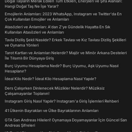
Doğal Taşların Merak Edilen Tüm Etkileri, Enerjileri ve Şifa Alanları:
Hangi Doğal Taş Ne İşe Yarar?
Emojilerin Anlamları: 2023 WhatsApp, Instagram ve Twitter'da En
Çok Kullanılan Emojiler ve Anlamları
Atasözleri ve Anlamları: A'dan Z'ye Gündelik Hayatta En Sık
Kullanılan Atasözleri ve Anlamları
Tavla Diziliş Şekli Nasıldır? Erkek Tavlası ve Kız Tavlası Diziliş Şekilleri
ve Oynama Yönleri
Tarot Kartları ve Anlamları Nelerdir? Majör ve Minör Arkana Desteleri
İle Tılsımlı Bir Dünyaya Giriş
Burç Uyumu Hesaplama Nedir? Burç Uyumu, Aşk Uyumu Nasıl
Hesaplanır?
İdeal Kilo Nedir? İdeal Kilo Hesaplama Nasıl Yapılır?
Ders Çalışırken Dinlenecek Müzikler Nelerdir? Müziksiz
Çalışamayanlar Toplanın!
Instagram Giriş Nasıl Yapılır? Instagram'a Giriş İşlemleri Rehberi
41 Ülkenin Bayrakları ve Ülke Bayraklarının Anlamları
GTA San Andreas Hileleri! Oynamaya Doyamayanlar İçin Güncel San
Andreas Şifreleri