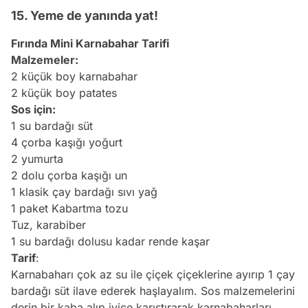
15. Yeme de yanında yat!
Fırında Mini Karnabahar Tarifi
Malzemeler:
2 küçük boy karnabahar
2 küçük boy
patates
Sos için:
1 su bardağı süt
4 çorba kaşığı yoğurt
2 yumurta
2 dolu çorba kaşığı un
1 klasik çay bardağı sıvı yağ
1 paket Kabartma tozu
Tuz, karabiber
1 su bardağı dolusu kadar rende kaşar
Tarif
:
Karnabaharı çok az su ile çiçek çiçeklerine ayırıp 1 çay
bardağı süt ilave ederek haşlayalım. Sos malzemelerini
derin bir kaba alıp iyice karıştırarak karnabaharları