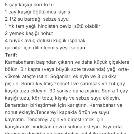
5 çay kaşığı köri tozu
1 çay kaşığı öğütülmüş kişniş
2 1/2 su bardağı sebze suyu
1 Yk tam yağlı hindistan cevizi sütü olabilir
2 yemek kaşığı
nohut
4 büyük avuç dolusu küçük ıspanak
garnitür için dilimlenmiş yeşil soğan
Tarif:
Karnabaharın başından çıkarın ve daha küçük çiçeklere
bölün. Bir kapta (veya büyük sote tavasında) yağı orta-
yüksek ateşte ısıtın. Soğanları ekleyin ve 3 dakika
pişirin. Sonra kıyılmış zencefil ve sarımsak ve 1/4 çay
kaşığı tuzu ekleyin. 30 saniye daha pişirin. Sonra 1 çay
kaşığı tuzu, köri tozu, kişniş ve sebze suyu ekleyin.
Baharatları birleştirmek için karıştırın. Karnabahar ve
nohut ekleyin.Tencereyi kapakla örtün ve suyu
kaynatın. Tencereyi açın ve birleştirmek için
karıştırarak hindistan cevizi sütünü ekleyin. Isıyı orta
dereceye düşürün ve karnabahar çatal ile kontrol edin