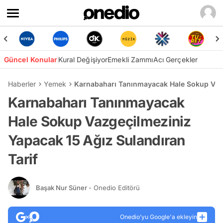
Güncel Konular
Kural Değişiyor
Emekli Zammı
Acı Gerçekler
Haberler
Yemek
Karnabaharı Tanınmayacak Hale Sokup Vazg
Karnabaharı Tanınmayacak
Hale Sokup Vazgeçilmeziniz
Yapacak 15 Ağız Sulandıran
Tarif
Başak Nur Süner
- Onedio Editörü
Onedio’yu Google'a ekleyin