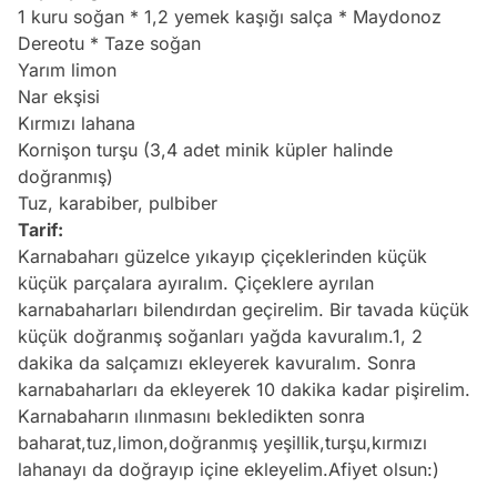
1 kuru soğan * 1,2 yemek kaşığı salça * Maydonoz
Dereotu * Taze soğan
Yarım limon
Nar ekşisi
Kırmızı lahana
Kornişon turşu (3,4 adet minik küpler halinde
doğranmış)
Tuz, karabiber, pulbiber
Tarif:
Karnabaharı güzelce yıkayıp çiçeklerinden küçük
küçük parçalara ayıralım. Çiçeklere ayrılan
karnabaharları bilendırdan geçirelim. Bir tavada küçük
küçük doğranmış soğanları yağda kavuralım.1, 2
dakika da salçamızı ekleyerek kavuralım. Sonra
karnabaharları da ekleyerek 10 dakika kadar pişirelim.
Karnabaharın ılınmasını bekledikten sonra
baharat,tuz,limon,doğranmış yeşillik,turşu,kırmızı
lahanayı da doğrayıp içine ekleyelim.Afiyet olsun:)