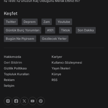
IQ Testi: IQ'unuzun Kaç Olduğunu Merak Ettiniz mi?
Keşfet
Twitter
Deprem
Zam
Youtube
Günlük Burç Yorumları
A101
Tiktok
Son Dakika
Bugün Ne Pişirsem
Gezilecek Yerler
Hakkımızda
Kariyer
Geri Bildirim
Kullanıcı Sözleşmesi
Gizlilik Politikası
Yayın İlkeleri
Topluluk Kuralları
Künye
Reklam
RSS
İletişim