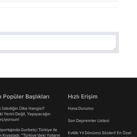
 Popüler Başlıkları
Hızlı Erişim
İstediğin Ülke Hangisi?
Hava Durumu
ki Yerini Değil, Yaşayacağın
eçiyorsun!
Son Depremler Listesi
portajında Gurbetçi Türkiye ile
Evlilik Yıl Dönümü Sözleri! En Özel
ı Kıyasladı: "Türkiye’deki Yolların