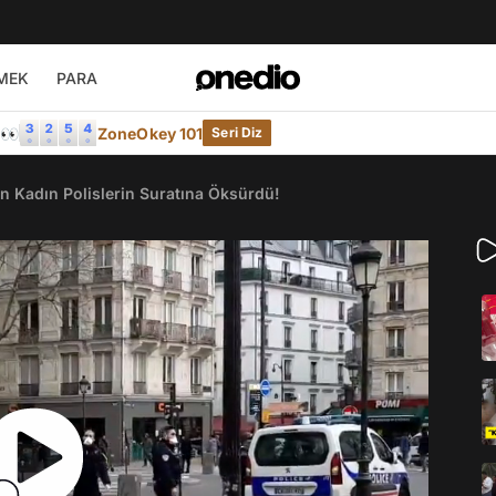
MEK
PARA
e👀
ZoneOkey 101
Seri Diz
n Kadın Polislerin Suratına Öksürdü!