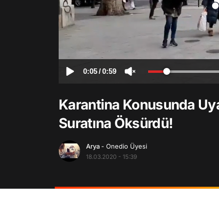
0:05
/
0:59
Karantina Konusunda Uyar
Suratına Öksürdü!
Arya
- Onedio Üyesi
18.03.2020 - 15:39