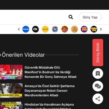
Giriş Yap
Görüş Bildir
Önerilen Videolar
Güvenlik Müdahale Etti:
Manifest'in Bodrum'da Verdiği
Konserde Bir Genç Sahneye Atladı
Amasya'da Özel Sektör Şartlarına
Dayanamayan Robot Garson
Merdivenlerden Atladı
Hindistan’da Havalimanı Açılışına
Katılan Halk Peyzajdaki Bitkileri