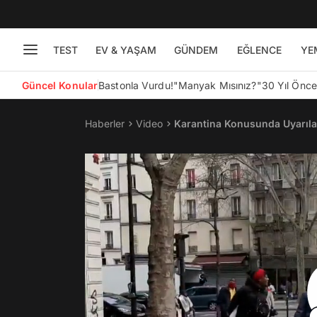
TEST
EV & YAŞAM
GÜNDEM
EĞLENCE
YE
Güncel Konular
Bastonla Vurdu!
"Manyak Mısınız?"
30 Yıl Önc
Haberler
Video
Karantina Konusunda Uyarıla