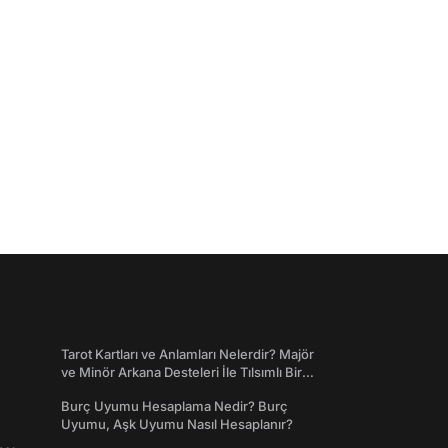
Tarot Kartları ve Anlamları Nelerdir? Majör
ve Minör Arkana Desteleri İle Tılsımlı Bir
Dünyaya Giriş
Burç Uyumu Hesaplama Nedir? Burç
Uyumu, Aşk Uyumu Nasıl Hesaplanır?