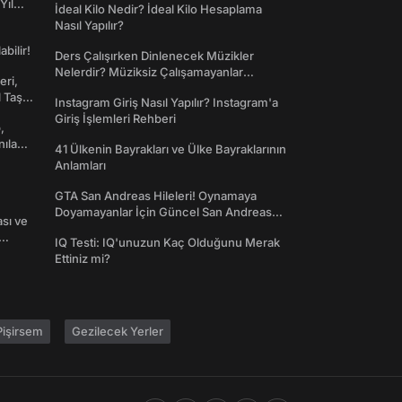
Yıl
İdeal Kilo Nedir? İdeal Kilo Hesaplama
Nasıl Yapılır?
abilir!
Ders Çalışırken Dinlenecek Müzikler
Nelerdir? Müziksiz Çalışamayanlar
eri,
Toplanın!
l Taş
Instagram Giriş Nasıl Yapılır? Instagram'a
Giriş İşlemleri Rehberi
,
nılan
41 Ülkenin Bayrakları ve Ülke Bayraklarının
Anlamları
GTA San Andreas Hileleri! Oynamaya
Doyamayanlar İçin Güncel San Andreas
ası ve
Şifreleri
IQ Testi: IQ'unuzun Kaç Olduğunu Merak
Ettiniz mi?
işirsem
Gezilecek Yerler