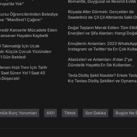
Romantik, Duygusal ve Resimli Evlilik 
rupa’da Yok"
dönümü Mesajları
Rüyada Altın Görmek: Gerçekler de
Kursu Öğrencilerinden Belediye
Saadetiniz de Çil Çil Altınlarda Saklı Ol
a: "Manifest’i Çağırın"
Doğal Taşların Merak Edilen Tüm Etkil
redir Kanserle Mücadele Eden
Enerjileri ve Şifa Alanları: Hangi Doğa
Cansever Hayatını Kaybetti
Ne İşe Yarar?
Emojilerin Anlamları: 2023 WhatsApp
 Takmadığı İçin Uçak
Instagram ve Twitter'da En Çok Kulla
dı: Küçük Çocuk Yüzünden
Emojiler ve Anlamları
 1 Gün Bekledi
Atasözleri ve Anlamları: A'dan Z'ye
Gündelik Hayatta En Sık Kullanılan
enen Hızlı Tren İçin Tarih
Atasözleri ve Anlamları
7 Saat Süren Yol 1 Saat 45
Tavla Diziliş Şekli Nasıldır? Erkek Tavl
a Düşecek!
Kız Tavlası Diziliş Şekilleri ve Oynama
Yönleri
nlük Burç Yorumları
A101
Tiktok
Son Dakika
Bugün Ne P