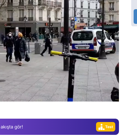
Video
Test
Gündem
Magazin
Video
 akışta gör!
Test