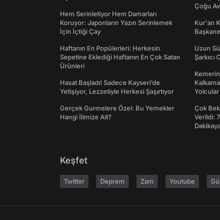
Çoğu Av
Hem Serinletiyor Hem Damarları
Koruyor: Japonların Yazın Serinlemek
Kur'an 
İçin İçtiği Çay
Başkanın
Haftanın En Popülerleri: Herkesin
Uzun Sü
Sepetine Eklediği Haftanın En Çok Satan
Şarkıcı 
Ürünleri
Kemerini
Hasat Başladı! Sadece Kayseri’de
Kalkama
Yetişiyor, Lezzetiyle Herkesi Şaşırtıyor
Yolcular
Gerçek Gurmelere Özel: Bu Yemekler
Çok Bekl
Hangi İlimize Ait?
Verildi: 
Dakikay
Keşfet
Twitter
Deprem
Zam
Youtube
Gü