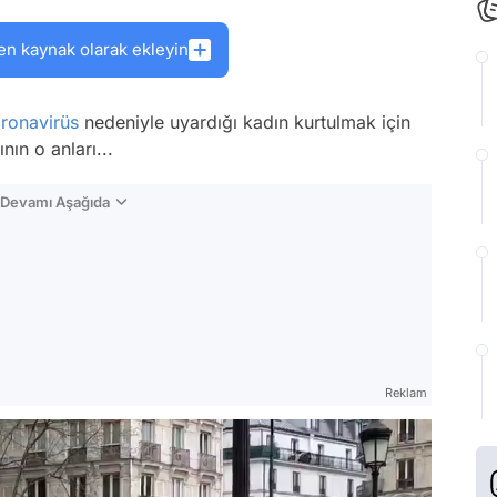
en kaynak olarak ekleyin
ronavirüs
nedeniyle uyardığı kadın kurtulmak için
nın o anları...
n Devamı Aşağıda
Reklam