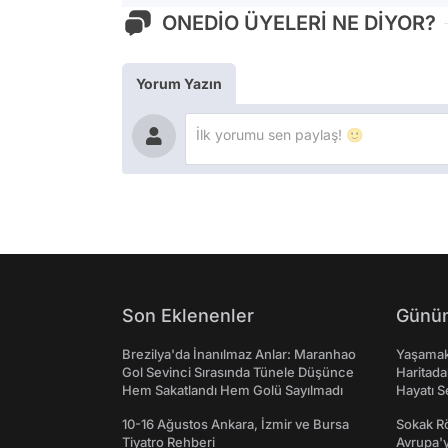
ONEDİO ÜYELERİ NE DİYOR?
Yorum Yazın
Son Eklenenler
Günün
Brezilya'da İnanılmaz Anlar: Maranhao
Yaşamak 
Gol Sevinci Sırasında Tünele Düşünce
Haritada
Hem Sakatlandı Hem Golü Sayılmadı
Hayatı S
10-16 Ağustos Ankara, İzmir ve Bursa
Sokak Rö
Tiyatro Rehberi
Avrupa'y