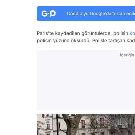
Onedio’yu Google’da tercih edil
Paris'te kaydedilen görüntülerde, polisin
ko
polisin yüzüne öksürdü. Polisle tartışan kadı
İçeriği