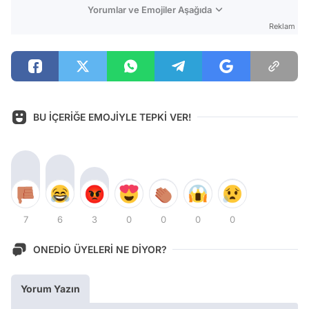
Yorumlar ve Emojiler Aşağıda
Reklam
BU İÇERİĞE EMOJİYLE TEPKİ VER!
7
6
3
0
0
0
0
ONEDİO ÜYELERİ NE DİYOR?
Yorum Yazın