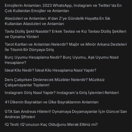
Emojilerin Anlamları: 2023 WhatsApp, Instagram ve Twitter'da En
Çok Kullanılan Emojiler ve Anlamları
Atasözleri ve Anlamları: A'dan Z'ye Gündelik Hayatta En Sık
Kullanılan Atasözleri ve Anlamları
Tavla Diziliş Şekli Nasıldır? Erkek Tavlası ve Kız Tavlası Diziliş Şekilleri
ve Oynama Yönleri
Tarot Kartları ve Anlamları Nelerdir? Majör ve Minör Arkana Desteleri
İle Tılsımlı Bir Dünyaya Giriş
Burç Uyumu Hesaplama Nedir? Burç Uyumu, Aşk Uyumu Nasıl
Hesaplanır?
İdeal Kilo Nedir? İdeal Kilo Hesaplama Nasıl Yapılır?
Ders Çalışırken Dinlenecek Müzikler Nelerdir? Müziksiz
Çalışamayanlar Toplanın!
Instagram Giriş Nasıl Yapılır? Instagram'a Giriş İşlemleri Rehberi
41 Ülkenin Bayrakları ve Ülke Bayraklarının Anlamları
GTA San Andreas Hileleri! Oynamaya Doyamayanlar İçin Güncel San
Andreas Şifreleri
IQ Testi: IQ'unuzun Kaç Olduğunu Merak Ettiniz mi?