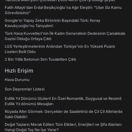
Fatih Altaylı'dan Erdal Beşikçioğlu'na Ağır Eleştiri: "Ulan Siz Kamu
Görevlisisiniz"
Google'ın Yapay Zeka Biriminin Başındaki Türk: Koray
Kavukçuoğlu'nu Tanıyalım!
Türk Hava Kuvvetleri'nin İlk Kadın Generalinin Dedesinin Çanakkale
Gazisi Olduğu Ortaya Çıktı
LGS Yerleştirmelerinin Ardından Türkiye'nin En Yüksek Puanlı
Liseleri Belli Oldu
2 Bin Yıllık Betonun Sırrı Tuvaletten Çıktı
Hızlı Erişim
Hava Durumu
Son Depremler Listesi
Evlilik Yıl Dönümü Sözleri! En Özel Romantik, Duygusal ve Resimli
Evlilik Yıl dönümü Mesajları
Rüyada Altın Görmek: Gerçekler de Saadetiniz de Çil Çil Altınlarda
Saklı Olabilir!
Doğal Taşların Merak Edilen Tüm Etkileri, Enerjileri ve Şifa Alanları:
Hangi Doğal Taş Ne İşe Yarar?