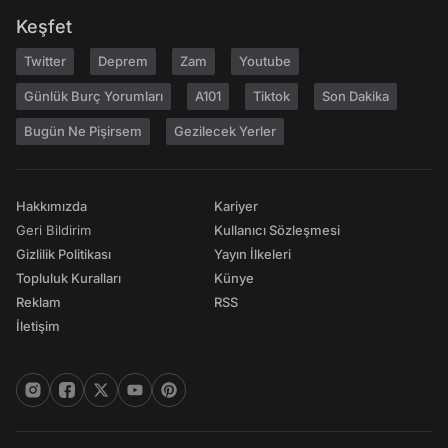
Keşfet
Twitter
Deprem
Zam
Youtube
Günlük Burç Yorumları
A101
Tiktok
Son Dakika
Bugün Ne Pişirsem
Gezilecek Yerler
Hakkımızda
Kariyer
Geri Bildirim
Kullanıcı Sözleşmesi
Gizlilik Politikası
Yayın İlkeleri
Topluluk Kuralları
Künye
Reklam
RSS
İletişim