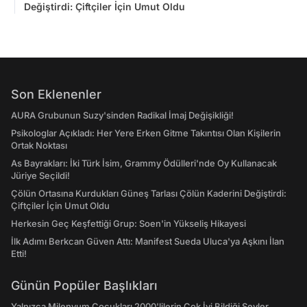
Değiştirdi: Çiftçiler İçin Umut Oldu
Son Eklenenler
AURA Grubunun Suzy'sinden Radikal İmaj Değişikliği!
Psikologlar Açıkladı: Her Yere Erken Gitme Takıntısı Olan Kişilerin
Ortak Noktası
As Bayrakları: İki Türk İsim, Grammy Ödülleri'nde Oy Kullanacak
Jüriye Seçildi!
Çölün Ortasına Kurdukları Güneş Tarlası Çölün Kaderini Değiştirdi:
Çiftçiler İçin Umut Oldu
Herkesin Geç Keşfettiği Grup: Soen'in Yükseliş Hikayesi
İlk Adımı Berkcan Güven Attı: Manifest Sueda Uluca'ya Aşkını İlan
Etti!
Günün Popüler Başlıkları
Yalnızca Milenyum Çocukları 2000'lilerin Çok İyi Bildiği Şeyler