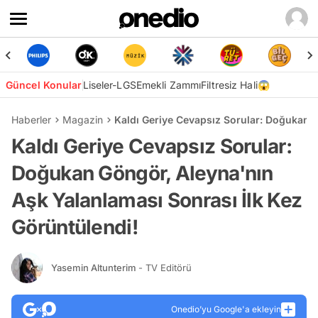
Güncel Konular
Liseler-LGS
Emekli Zammı
Filtresiz Hali😱
Haberler
Magazin
Kaldı Geriye Cevapsız Sorular: Doğukan G
Kaldı Geriye Cevapsız Sorular:
Doğukan Göngör, Aleyna'nın
Aşk Yalanlaması Sonrası İlk Kez
Görüntülendi!
Yasemin Altunterim
- TV Editörü
Onedio’yu Google'a ekleyin