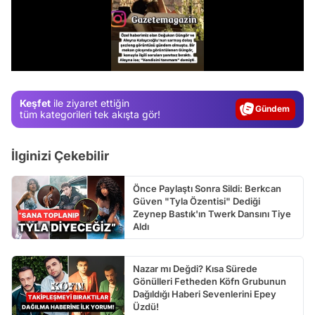
/
Video
Test
Keşfet
ile ziyaret ettiğin
Gündem
tüm kategorileri tek akışta gör!
Magazin
İlginizi Çekebilir
Video
Test
Önce Paylaştı Sonra Sildi: Berkcan
Güven "Tyla Özentisi" Dediği
Zeynep Bastık'ın Twerk Dansını Tiye
Aldı
Nazar mı Değdi? Kısa Sürede
Gönülleri Fetheden Köfn Grubunun
Dağıldığı Haberi Sevenlerini Epey
Üzdü!