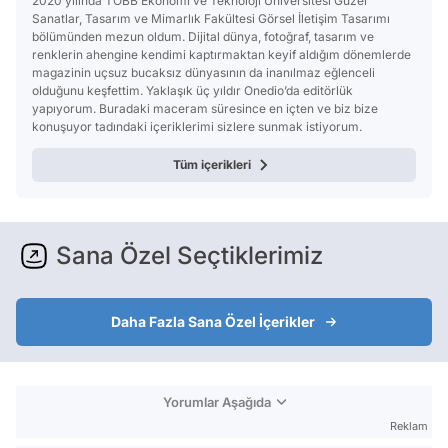
2020 yılında TOBB Ekonomi ve Teknoloji Üniversitesi Güzel
Sanatlar, Tasarım ve Mimarlık Fakültesi Görsel İletişim Tasarımı
bölümünden mezun oldum. Dijital dünya, fotoğraf, tasarım ve
renklerin ahengine kendimi kaptırmaktan keyif aldığım dönemlerde
magazinin uçsuz bucaksız dünyasının da inanılmaz eğlenceli
olduğunu keşfettim. Yaklaşık üç yıldır Onedio’da editörlük
yapıyorum. Buradaki maceram süresince en içten ve biz bize
konuşuyor tadındaki içeriklerimi sizlere sunmak istiyorum.
Tüm içerikleri
Sana Özel Seçtiklerimiz
Daha Fazla Sana Özel İçerikler
Yorumlar Aşağıda
Reklam