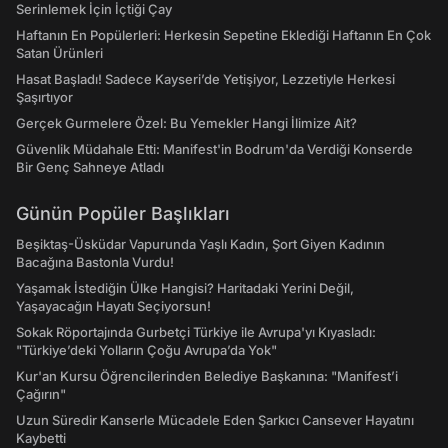
Serinlemek İçin İçtiği Çay
Haftanın En Popülerleri: Herkesin Sepetine Eklediği Haftanın En Çok
Satan Ürünleri
Hasat Başladı! Sadece Kayseri’de Yetişiyor, Lezzetiyle Herkesi
Şaşırtıyor
Gerçek Gurmelere Özel: Bu Yemekler Hangi İlimize Ait?
Güvenlik Müdahale Etti: Manifest'in Bodrum'da Verdiği Konserde
Bir Genç Sahneye Atladı
Günün Popüler Başlıkları
Beşiktaş-Üsküdar Vapurunda Yaşlı Kadın, Şort Giyen Kadının
Bacağına Bastonla Vurdu!
Yaşamak İstediğin Ülke Hangisi? Haritadaki Yerini Değil,
Yaşayacağın Hayatı Seçiyorsun!
Sokak Röportajında Gurbetçi Türkiye ile Avrupa'yı Kıyasladı:
"Türkiye’deki Yolların Çoğu Avrupa’da Yok"
Kur'an Kursu Öğrencilerinden Belediye Başkanına: "Manifest’i
Çağırın"
Uzun Süredir Kanserle Mücadele Eden Şarkıcı Cansever Hayatını
Kaybetti