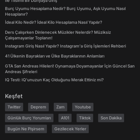
İle Tılsımlı Bir Dünyaya Giriş
Burç Uyumu Hesaplama Nedir? Burç Uyumu, Aşk Uyumu Nasıl
Hesaplanır?
İdeal Kilo Nedir? İdeal Kilo Hesaplama Nasıl Yapılır?
Ders Çalışırken Dinlenecek Müzikler Nelerdir? Müziksiz
Çalışamayanlar Toplanın!
Instagram Giriş Nasıl Yapılır? Instagram'a Giriş İşlemleri Rehberi
41 Ülkenin Bayrakları ve Ülke Bayraklarının Anlamları
GTA San Andreas Hileleri! Oynamaya Doyamayanlar İçin Güncel San
Andreas Şifreleri
IQ Testi: IQ'unuzun Kaç Olduğunu Merak Ettiniz mi?
Keşfet
Twitter
Deprem
Zam
Youtube
Günlük Burç Yorumları
A101
Tiktok
Son Dakika
Bugün Ne Pişirsem
Gezilecek Yerler