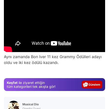
Aynı zamanda Bon Iver 11 kez Grammy Ödülleri adayı
Video
oldu ve iki kez ödülü kazandı.
Test
Gündem
Keşfet
ile ziyaret ettiğin
Magazin
tüm kategorileri tek akışta gör!
Video
Test
Musical Dio
Onedio Üyesi