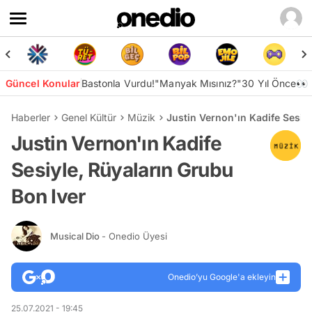
Güncel Konular
Bastonla Vurdu!
"Manyak Mısınız?"
30 Yıl Önce👀
Haberler
Genel Kültür
Müzik
Justin Vernon'ın Kadife Sesiyl
Justin Vernon'ın Kadife
Sesiyle, Rüyaların Grubu
Bon Iver
Musical Dio
- Onedio Üyesi
Onedio’yu Google'a ekleyin
25.07.2021 - 19:45