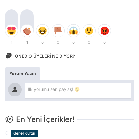
1
1
0
0
0
0
0
ONEDİO ÜYELERİ NE DİYOR?
Yorum Yazın
En Yeni İçerikler!
Genel Kültür