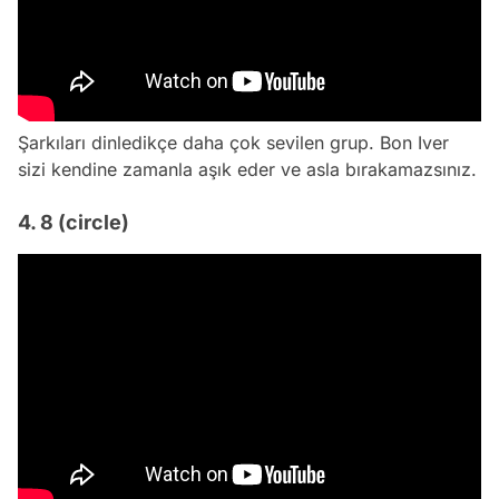
Şarkıları dinledikçe daha çok sevilen grup. Bon Iver
sizi kendine zamanla aşık eder ve asla bırakamazsınız.
4. 8 (circle)