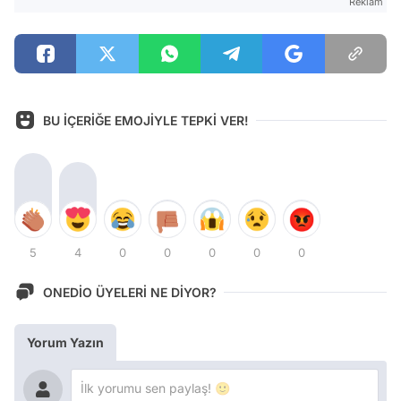
Reklam
BU İÇERİĞE EMOJİYLE TEPKİ VER!
5
4
0
0
0
0
0
ONEDİO ÜYELERİ NE DİYOR?
Yorum Yazın