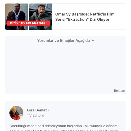
Omar Sy Başrolde: Netflix'in Film
Serisi "Extraction" Dizi Oluyor!
Yorumlar ve Emojiler Aşağıda
Reklam
Esra Demirci
TV Editörü
Çocukluğumdan beri televizyonun başından kalkmamak o dönem