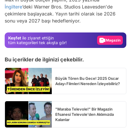
İngiltere
’deki Warner Bros. Studios Leavesden'de
Video
çekimlere başlayacak. Yayın tarihi olarak ise 2026
sonu veya 2027 başı hedefleniyor.
Test
Gündem
Keşfet
ile ziyaret ettiğin
Magazin
tüm kategorileri tek akışta gör!
Video
Bu içerikler de ilginizi çekebilir.
Test
Büyük Tören Bu Gece! 2025 Oscar
Adayı Filmleri Nereden İzleyebiliriz?
"Maraba Televole!" Bir Magazin
Efsanesi Televole'den Aklımızda
Kalanlar