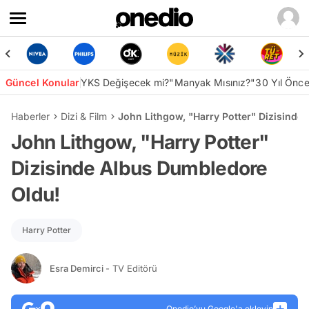
Güncel Konular
YKS Değişecek mi?
"Manyak Mısınız?"
30 Yıl Önc
Haberler
Dizi & Film
John Lithgow, "Harry Potter" Dizisinde
John Lithgow, "Harry Potter"
Dizisinde Albus Dumbledore
Oldu!
Harry Potter
Esra Demirci
- TV Editörü
Onedio’yu Google'a ekleyin