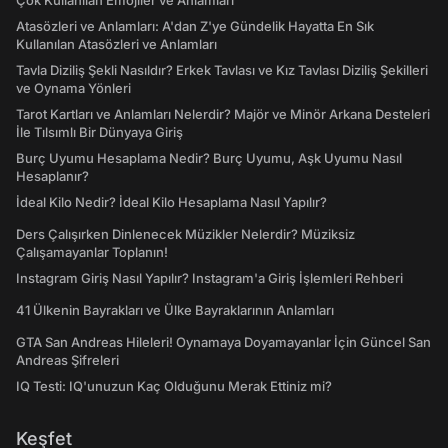
Çok Kullanılan Emojiler ve Anlamları
Atasözleri ve Anlamları: A'dan Z'ye Gündelik Hayatta En Sık
Kullanılan Atasözleri ve Anlamları
Tavla Diziliş Şekli Nasıldır? Erkek Tavlası ve Kız Tavlası Diziliş Şekilleri
ve Oynama Yönleri
Tarot Kartları ve Anlamları Nelerdir? Majör ve Minör Arkana Desteleri
İle Tılsımlı Bir Dünyaya Giriş
Burç Uyumu Hesaplama Nedir? Burç Uyumu, Aşk Uyumu Nasıl
Hesaplanır?
İdeal Kilo Nedir? İdeal Kilo Hesaplama Nasıl Yapılır?
Ders Çalışırken Dinlenecek Müzikler Nelerdir? Müziksiz
Çalışamayanlar Toplanın!
Instagram Giriş Nasıl Yapılır? Instagram'a Giriş İşlemleri Rehberi
41 Ülkenin Bayrakları ve Ülke Bayraklarının Anlamları
GTA San Andreas Hileleri! Oynamaya Doyamayanlar İçin Güncel San
Andreas Şifreleri
IQ Testi: IQ'unuzun Kaç Olduğunu Merak Ettiniz mi?
Keşfet