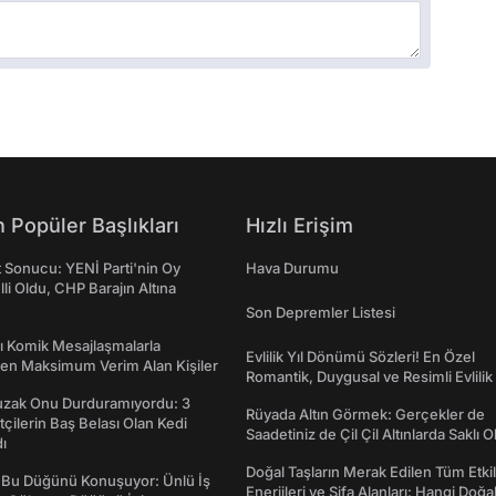
 Popüler Başlıkları
Hızlı Erişim
t Sonucu: YENİ Parti'nin Oy
Hava Durumu
lli Oldu, CHP Barajın Altına
Son Depremler Listesi
rı Komik Mesajlaşmalarla
Evlilik Yıl Dönümü Sözleri! En Özel
den Maksimum Verim Alan Kişiler
Romantik, Duygusal ve Resimli Evlilik 
dönümü Mesajları
Tuzak Onu Durduramıyordu: 3
Rüyada Altın Görmek: Gerçekler de
ftçilerin Baş Belası Olan Kedi
Saadetiniz de Çil Çil Altınlarda Saklı Ol
ı
Doğal Taşların Merak Edilen Tüm Etkil
 Bu Düğünü Konuşuyor: Ünlü İş
Enerjileri ve Şifa Alanları: Hangi Doğa