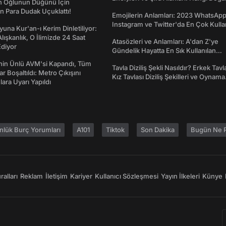
ın Oğlunun Düğünü İçin
Ne İşe Yarar?
 Para Dudak Uçuklattı!
Emojilerin Anlamları: 2023 WhatsApp
Instagram ve Twitter'da En Çok Kulla
una Kur'an-ı Kerim Dinletiliyor:
Emojiler ve Anlamları
 Alışkanlık, O İlimizde 24 Saat
Atasözleri ve Anlamları: A'dan Z'ye
diyor
Gündelik Hayatta En Sık Kullanılan
Atasözleri ve Anlamları
nin Ünlü AVM'si Kapandı, Tüm
Tavla Diziliş Şekli Nasıldır? Erkek Tavl
r Boşaltıldı: Metro Çıkışını
Kız Tavlası Diziliş Şekilleri ve Oynama
lara Uyarı Yapıldı
Yönleri
nlük Burç Yorumları
A101
Tiktok
Son Dakika
Bugün Ne P
alları
Reklam
İletişim
Kariyer
Kullanıcı Sözleşmesi
Yayın İlkeleri
Künye