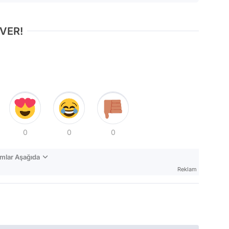
 VER!
0
0
0
mlar Aşağıda
Reklam