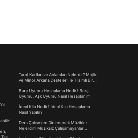
Tarot Kartları ve Anlamları Nelerdir? Majör
ve Minör Arkana Desteleri İle Tılsımlı Bir
Dünyaya Giriş
Burç Uyumu Hesaplama Nedir? Burç
Uyumu, Aşk Uyumu Nasıl Hesaplanır?
Yıl
İdeal Kilo Nedir? İdeal Kilo Hesaplama
Nasıl Yapılır?
abilir!
Ders Çalışırken Dinlenecek Müzikler
Nelerdir? Müziksiz Çalışamayanlar
eri,
Toplanın!
l Taş