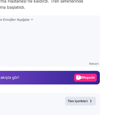
rma Hastanesi'ne kaldırdı. Tren seferlerinde
ma başlatıldı.
e Emojiler Aşağıda
Video
Test
Reklam
Gündem
 akışta gör!
Magazin
Video
Test
Tüm içerikleri