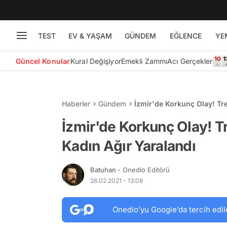
TEST
EV & YAŞAM
GÜNDEM
EĞLENCE
YE
Güncel Konular
Kural Değişiyor
Emekli Zammı
Acı Gerçekler
Haberler
Gündem
İzmir'de Korkunç Olay! Tr
İzmir'de Korkunç Olay! 
Kadın Ağır Yaralandı
Batuhan
- Onedio Editörü
26.02.2021 - 13:08
Onedio’yu Google’da tercih edil