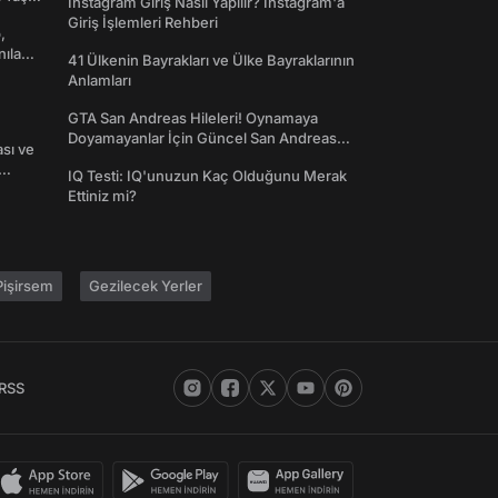
Instagram Giriş Nasıl Yapılır? Instagram'a
Giriş İşlemleri Rehberi
,
nılan
41 Ülkenin Bayrakları ve Ülke Bayraklarının
Anlamları
GTA San Andreas Hileleri! Oynamaya
Doyamayanlar İçin Güncel San Andreas
ası ve
Şifreleri
IQ Testi: IQ'unuzun Kaç Olduğunu Merak
Ettiniz mi?
işirsem
Gezilecek Yerler
RSS