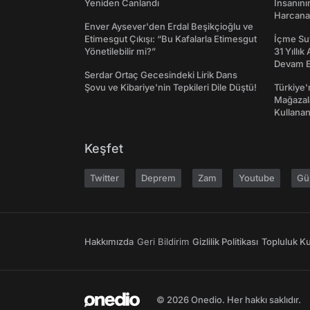
Yeniden Canlandı
İnsanın
Harcanan
Enver Aysever'den Erdal Beşikçioğlu ve
Etimesgut Çıkışı: “Bu Kafalarla Etimesgut
İçme Suy
Yönetilebilir mi?”
31 Yıllık
Devam E
Serdar Ortaç Gecesindeki Lirik Dans
Şovu ve Kibariye'nin Tepkileri Dile Düştü!
Türkiye'
Mağazala
Kullanan
Keşfet
Twitter
Deprem
Zam
Youtube
Gü
Hakkımızda
Geri Bildirim
Gizlilik Politikası
Topluluk Kur
© 2026 Onedio. Her hakkı saklıdır.