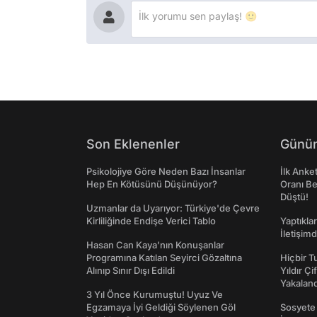
Son Eklenenler
Günün
Psikolojiye Göre Neden Bazı İnsanlar
İlk Anke
Hep En Kötüsünü Düşünüyor?
Oranı Be
Düştü!
Uzmanlar da Uyarıyor: Türkiye'de Çevre
Kirliliğinde Endişe Verici Tablo
Yaptıkla
İletişim
Hasan Can Kaya’nın Konuşanlar
Programına Katılan Seyirci Gözaltına
Hiçbir 
Alınıp Sınır Dışı Edildi
Yıldır Çi
Yakaland
3 Yıl Önce Kurumuştu! Uyuz Ve
Egzamaya İyi Geldiği Söylenen Göl
Sosyete