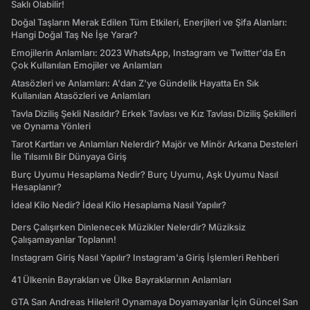
Saklı Olabilir!
Doğal Taşların Merak Edilen Tüm Etkileri, Enerjileri ve Şifa Alanları:
Hangi Doğal Taş Ne İşe Yarar?
Emojilerin Anlamları: 2023 WhatsApp, Instagram ve Twitter'da En
Çok Kullanılan Emojiler ve Anlamları
Atasözleri ve Anlamları: A'dan Z'ye Gündelik Hayatta En Sık
Kullanılan Atasözleri ve Anlamları
Tavla Diziliş Şekli Nasıldır? Erkek Tavlası ve Kız Tavlası Diziliş Şekilleri
ve Oynama Yönleri
Tarot Kartları ve Anlamları Nelerdir? Majör ve Minör Arkana Desteleri
İle Tılsımlı Bir Dünyaya Giriş
Burç Uyumu Hesaplama Nedir? Burç Uyumu, Aşk Uyumu Nasıl
Hesaplanır?
İdeal Kilo Nedir? İdeal Kilo Hesaplama Nasıl Yapılır?
Ders Çalışırken Dinlenecek Müzikler Nelerdir? Müziksiz
Çalışamayanlar Toplanın!
Instagram Giriş Nasıl Yapılır? Instagram'a Giriş İşlemleri Rehberi
41 Ülkenin Bayrakları ve Ülke Bayraklarının Anlamları
GTA San Andreas Hileleri! Oynamaya Doyamayanlar İçin Güncel San