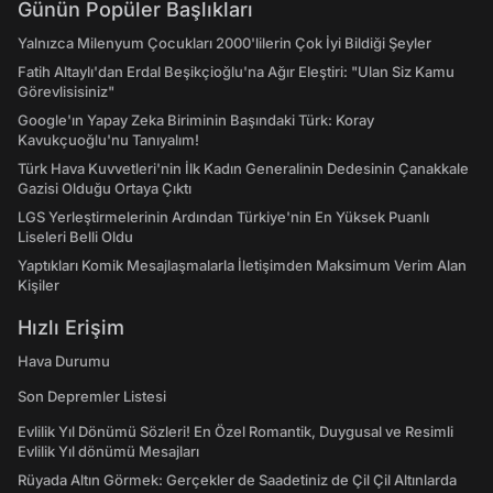
Günün Popüler Başlıkları
Yalnızca Milenyum Çocukları 2000'lilerin Çok İyi Bildiği Şeyler
Fatih Altaylı'dan Erdal Beşikçioğlu'na Ağır Eleştiri: "Ulan Siz Kamu
Görevlisisiniz"
Google'ın Yapay Zeka Biriminin Başındaki Türk: Koray
Kavukçuoğlu'nu Tanıyalım!
Türk Hava Kuvvetleri'nin İlk Kadın Generalinin Dedesinin Çanakkale
Gazisi Olduğu Ortaya Çıktı
LGS Yerleştirmelerinin Ardından Türkiye'nin En Yüksek Puanlı
Liseleri Belli Oldu
Yaptıkları Komik Mesajlaşmalarla İletişimden Maksimum Verim Alan
Kişiler
Hızlı Erişim
Hava Durumu
Son Depremler Listesi
Evlilik Yıl Dönümü Sözleri! En Özel Romantik, Duygusal ve Resimli
Evlilik Yıl dönümü Mesajları
Rüyada Altın Görmek: Gerçekler de Saadetiniz de Çil Çil Altınlarda