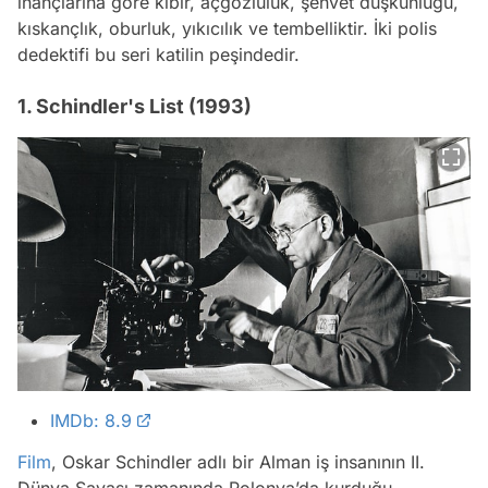
inançlarına göre kibir, açgözlülük, şehvet düşkünlüğü,
kıskançlık, oburluk, yıkıcılık ve tembelliktir. İki polis
dedektifi bu seri katilin peşindedir.
1. Schindler's List (1993)
IMDb: 8.9
Film
, Oskar Schindler adlı bir Alman iş insanının II.
Dünya Savaşı zamanında Polonya’da kurduğu