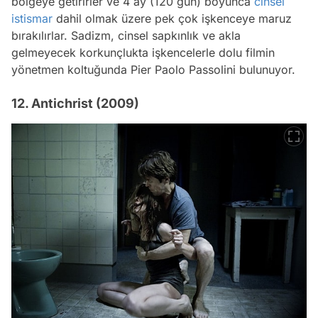
bölgeye getirirler ve 4 ay (120 gün) boyunca
cinsel
istismar
dahil olmak üzere pek çok işkenceye maruz
bırakılırlar. Sadizm, cinsel sapkınlık ve akla
gelmeyecek korkunçlukta işkencelerle dolu filmin
yönetmen koltuğunda Pier Paolo Passolini bulunuyor.
12. Antichrist (2009)