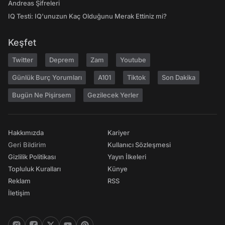
Andreas Şifreleri
IQ Testi: IQ'unuzun Kaç Olduğunu Merak Ettiniz mi?
Keşfet
Twitter
Deprem
Zam
Youtube
Günlük Burç Yorumları
A101
Tiktok
Son Dakika
Bugün Ne Pişirsem
Gezilecek Yerler
Hakkımızda
Kariyer
Geri Bildirim
Kullanıcı Sözleşmesi
Gizlilik Politikası
Yayın İlkeleri
Topluluk Kuralları
Künye
Reklam
RSS
İletişim