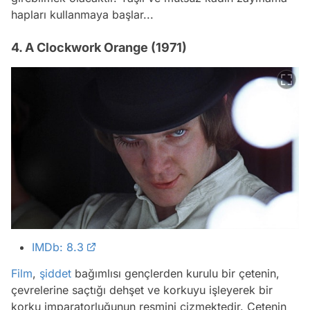
hapları kullanmaya başlar...
4. A Clockwork Orange (1971)
IMDb: 8.3
Film
,
şiddet
bağımlısı gençlerden kurulu bir çetenin,
çevrelerine saçtığı dehşet ve korkuyu işleyerek bir
korku imparatorluğunun resmini çizmektedir. Çetenin