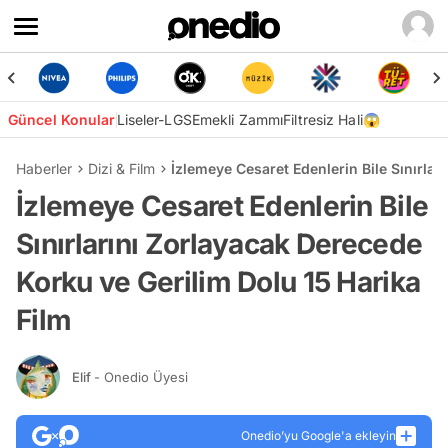
Güncel Konular
Liseler-LGS
Emekli Zammı
Filtresiz Hali😱
Haberler
Dizi & Film
İzlemeye Cesaret Edenlerin Bile Sınırlar
İzlemeye Cesaret Edenlerin Bile
Sınırlarını Zorlayacak Derecede
Korku ve Gerilim Dolu 15 Harika
Film
Elif
- Onedio Üyesi
Onedio’yu Google'a ekleyin