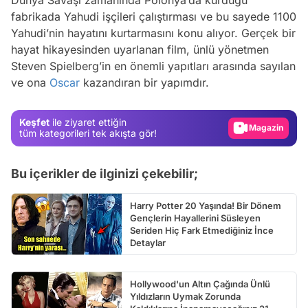
fabrikada Yahudi işçileri çalıştırması ve bu sayede 1100
Yahudi’nin hayatını kurtarmasını konu alıyor. Gerçek bir
Video
hayat hikayesinden uyarlanan film, ünlü yönetmen
Test
Steven Spielberg’in en önemli yapıtları arasında sayılan
ve ona
Oscar
kazandıran bir yapımdır.
Gündem
Magazin
Keşfet
ile ziyaret ettiğin
Video
tüm kategorileri tek akışta gör!
Test
Bu içerikler de ilginizi çekebilir;
Harry Potter 20 Yaşında! Bir Dönem
Gençlerin Hayallerini Süsleyen
Seriden Hiç Fark Etmediğiniz İnce
Detaylar
Hollywood'un Altın Çağında Ünlü
Yıldızların Uymak Zorunda