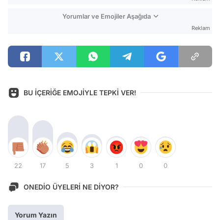
Yorumlar ve Emojiler Aşağıda
Reklam
BU İÇERİĞE EMOJİYLE TEPKİ VER!
22
17
5
3
1
0
0
ONEDİO ÜYELERİ NE DİYOR?
Yorum Yazın